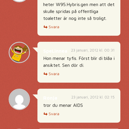
heter W95.Hybris.gen men att det
skulle spridas på offentliga
toaletter är nog inte så troligt.
Svara
23 januari, 2012 kl. 00:31
SpeLinnea
Hon menar tyfis. Först blir di blåa i
ansiktet. Sen dör di.
Svara
23 januari, 2012 kl. 02:15
Ronja
tror du menar AIDS
Svara