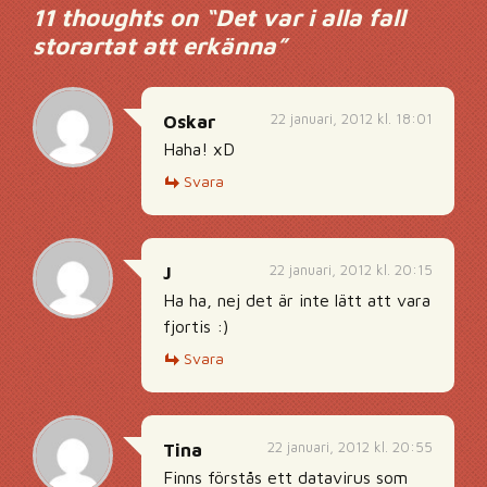
11 thoughts on “
Det var i alla fall
storartat att erkänna
”
22 januari, 2012 kl. 18:01
Oskar
Haha! xD
Svara
22 januari, 2012 kl. 20:15
J
Ha ha, nej det är inte lätt att vara
fjortis :)
Svara
22 januari, 2012 kl. 20:55
Tina
Finns förstås ett datavirus som