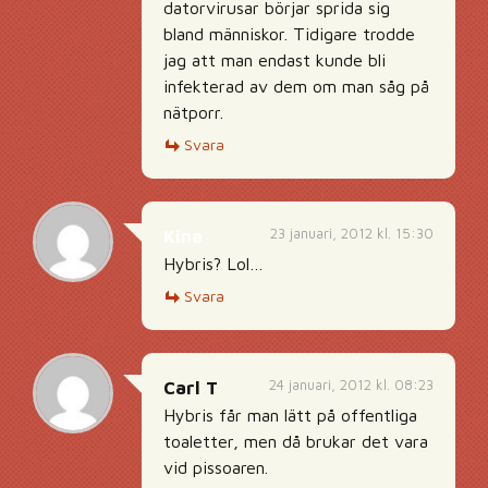
datorvirusar börjar sprida sig
bland människor. Tidigare trodde
jag att man endast kunde bli
infekterad av dem om man såg på
nätporr.
Svara
23 januari, 2012 kl. 15:30
Kina
Hybris? Lol…
Svara
24 januari, 2012 kl. 08:23
Carl T
Hybris får man lätt på offentliga
toaletter, men då brukar det vara
vid pissoaren.