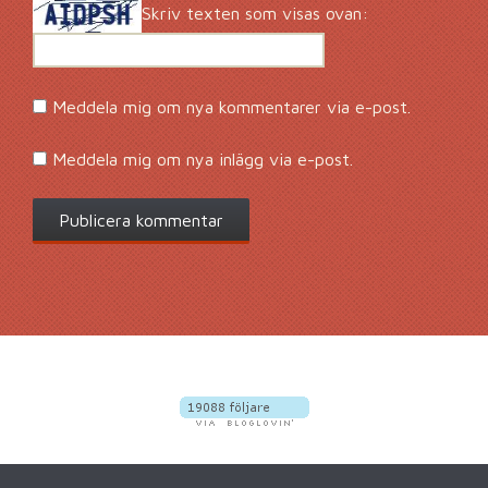
Skriv texten som visas ovan:
Meddela mig om nya kommentarer via e-post.
Meddela mig om nya inlägg via e-post.