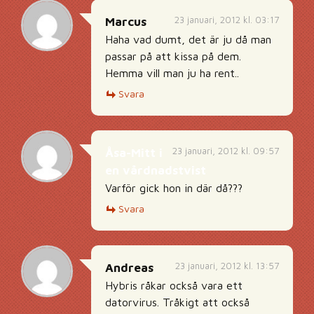
23 januari, 2012 kl. 03:17
Marcus
Haha vad dumt, det är ju då man
passar på att kissa på dem.
Hemma vill man ju ha rent..
Svara
23 januari, 2012 kl. 09:57
Åsa-Mitt i
en vårdnadstvist
Varför gick hon in där då???
Svara
23 januari, 2012 kl. 13:57
Andreas
Hybris råkar också vara ett
datorvirus. Tråkigt att också