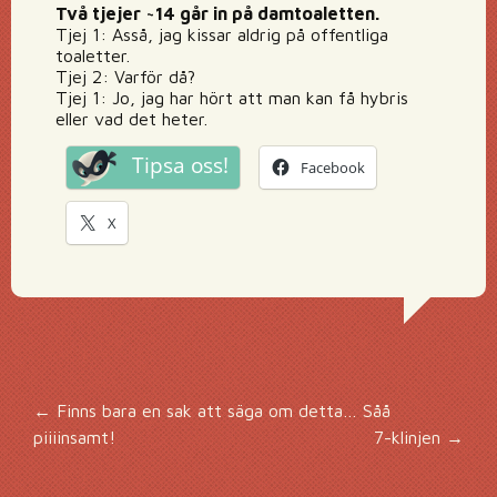
Två tjejer ~14 går in på damtoaletten.
Tjej 1: Asså, jag kissar aldrig på offentliga
toaletter.
Tjej 2: Varför då?
Tjej 1: Jo, jag har hört att man kan få hybris
eller vad det heter.
Tipsa oss!
Facebook
X
Inläggsnavigering
←
Finns bara en sak att säga om detta… Såå
piiiinsamt!
7-klinjen
→