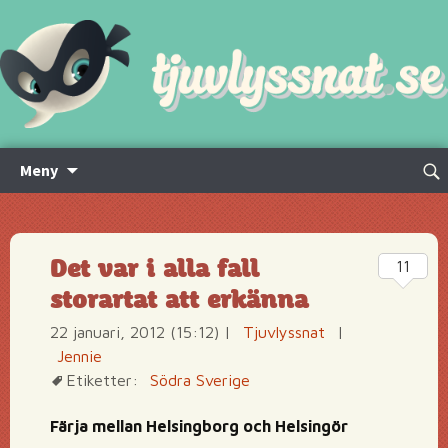
Hoppa
Sök
Meny
till
efte
innehåll
Det var i alla fall
11
storartat att erkänna
22 januari, 2012 (15:12)
|
Tjuvlyssnat
|
Jennie
Etiketter:
Södra Sverige
Färja mellan Helsingborg och Helsingör