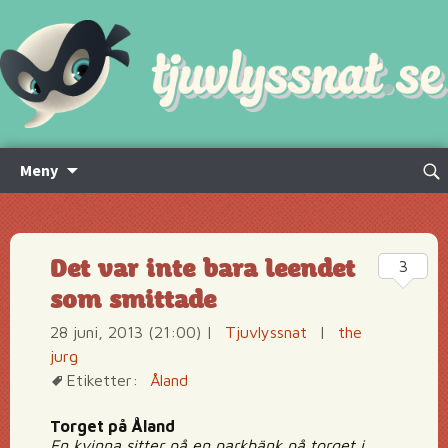
Hoppa
Sök
Meny
till
efte
innehåll
Det var inte bara leendet
3
som smittade
28 juni, 2013 (21:00)
|
Tjuvlyssnat
|
the
jurg
Etiketter:
Åland
Torget på Åland
En kvinna sitter på en parkbänk på torget i