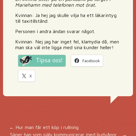
Mariehamn med telefonen mot örat.
Kvinnan: Ja hej jag skulle vilja ha ett läkarintyg
till taxitillstånd.
Personen i andra ändan svarar något.
Kvinnan: Nej jag har inget fel, klamydia då, men
man ska väl inte ligga med sina kunder heller!
Tipsa oss!
Facebook
X
Inläggsnavigering
←
Hur man får ett köp i rullning
Säger han som själv kommunicerar med ljudvågor…
→