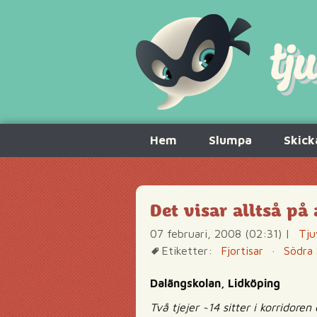
Hoppa
Hem
Slumpa
Skick
till
innehåll
Det visar alltså på
07 februari, 2008 (02:31)
|
Tju
Etiketter:
Fjortisar
·
Södra 
Dalängskolan, Lidköping
Två tjejer ~14 sitter i korridor