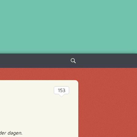
Sök
efter:
153
der dagen.