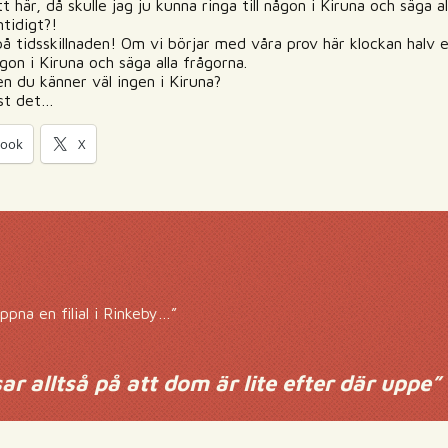
 här, då skulle jag ju kunna ringa till någon i Kiruna och säga al
mtidigt?!
på tidsskillnaden! Om vi börjar med våra prov här klockan halv e
ågon i Kiruna och säga alla frågorna.
n du känner väl ingen i Kiruna?
ust det…
book
X
ppna en filial i Rinkeby…”
ar alltså på att dom är lite efter där uppe
”