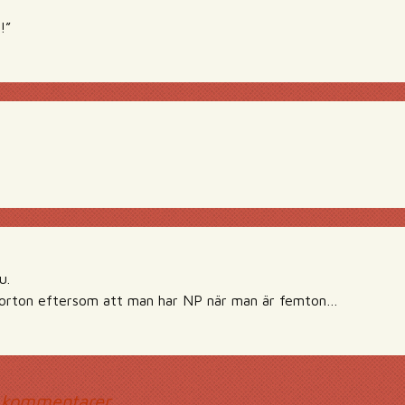
!”
?
u.
fjorton eftersom att man har NP när man är femton…
 kommentarer