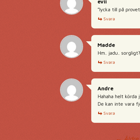
evii
”lycka till på provet
Svara
Madde
Hm.. jadu.. sorgligt
Svara
Andre
Hahaha helt körda j
De kan inte vara 
Svara
← Äldre