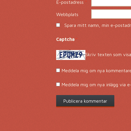
E-postadress
*
Webbplats
Spara mitt namn, min e-postadre
Captcha
*
Skriv texten som visa
Meddela mig om nya kommentarer
Meddela mig om nya inlägg via e