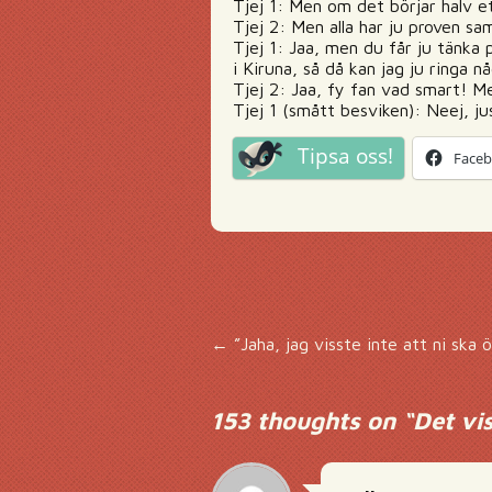
Tjej 1: Men om det börjar halv ett
Tjej 2: Men alla har ju proven sa
Tjej 1: Jaa, men du får ju tänka 
i Kiruna, så då kan jag ju ringa n
Tjej 2: Jaa, fy fan vad smart! Me
Tjej 1 (smått besviken): Neej, j
Tipsa oss!
Face
Inläggsnavigering
←
”Jaha, jag visste inte att ni ska ö
153 thoughts on “
Det vis