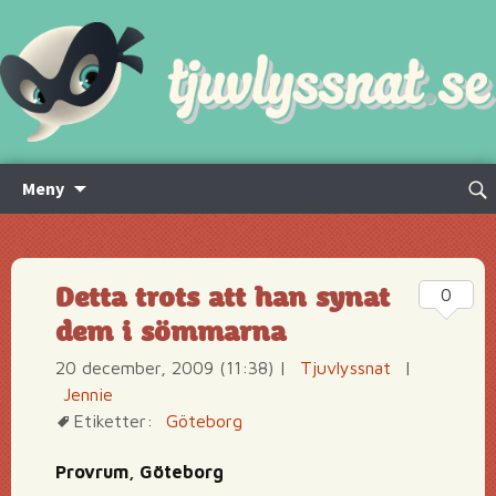
Hoppa
Sök
Meny
till
efte
innehåll
Detta trots att han synat
0
dem i sömmarna
20 december, 2009 (11:38)
|
Tjuvlyssnat
|
Jennie
Etiketter:
Göteborg
Provrum, Göteborg