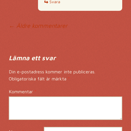
Svara
Kommentarsnavig
← Äldre kommentarer
Lämna ett svar
Din e-postadress kommer inte publiceras.
Obligatoriska fält är märkta
*
Kommentar
*