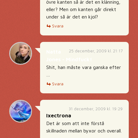
övre kanten så är det en klänning,
eller? Men om kanten går direkt
under så är det en kjol?
Svara
25 december, 2009 kl. 21:17
Natta
Jones - Mindfuck!
Shit, han måste vara ganska efter
…
Svara
31 december, 2009 kl. 19:29
Ixectrona
Det är som att inte förstå
skillnaden mellan byxor och overall.