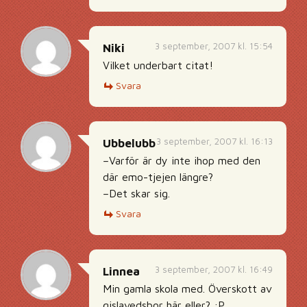
3 september, 2007 kl. 15:54
Niki
Vilket underbart citat!
Svara
3 september, 2007 kl. 16:13
Ubbelubb
–Varför är dy inte ihop med den
där emo-tjejen längre?
–Det skar sig.
Svara
3 september, 2007 kl. 16:49
Linnea
Min gamla skola med. Överskott av
gislavedsbor här eller? :P