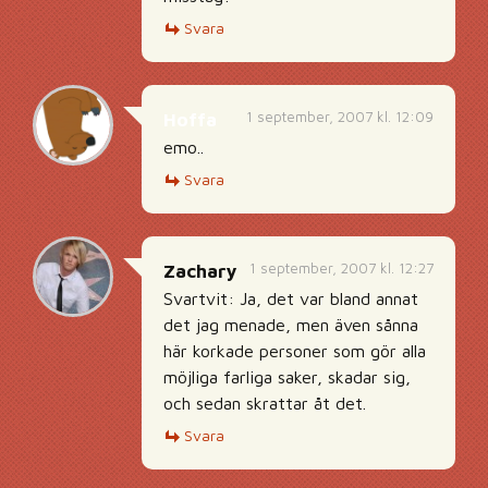
Svara
1 september, 2007 kl. 12:09
Hoffa
emo..
Svara
1 september, 2007 kl. 12:27
Zachary
Svartvit: Ja, det var bland annat
det jag menade, men även sånna
här korkade personer som gör alla
möjliga farliga saker, skadar sig,
och sedan skrattar åt det.
Svara