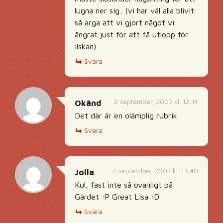
lugna ner sig.. (vi har väl alla blivit
så arga att vi gjort något vi
ångrat just för att få utlopp för
ilskan)
Svara
2 september, 2007 kl. 12:14
Okänd
Det där är en olämplig rubrik.
Svara
2 september, 2007 kl. 13:40
Jolla
Kul, fast inte så ovanligt på
Gärdet :P Great Lisa :D
Svara