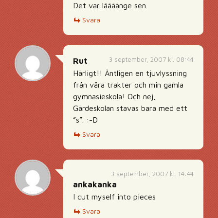
Det var läääänge sen.
Svara
3 september, 2007 kl. 08:44
Rut
Härligt!! Äntligen en tjuvlyssning
från våra trakter och min gamla
gymnasieskola! Och nej,
Gärdeskolan stavas bara med ett
”s”. :-D
Svara
3 september, 2007 kl. 14:44
ankakanka
I cut myself into pieces
Svara