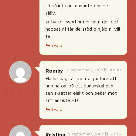
så dåligt när man inte gör de
själv…
ja tycker synd om er som gör de!
hoppas ni får de stöd o hjälp ni vill
få!
Svara
5 september, 2007 kl. 10:00
Romby
Ha ha. Jag får mental picture att
hon halkar på ett bananskal och
sen skrattar elakt och pekar mot
sitt ansikte =D
Svara
9 september, 2007 kl. 20:15
Kristina