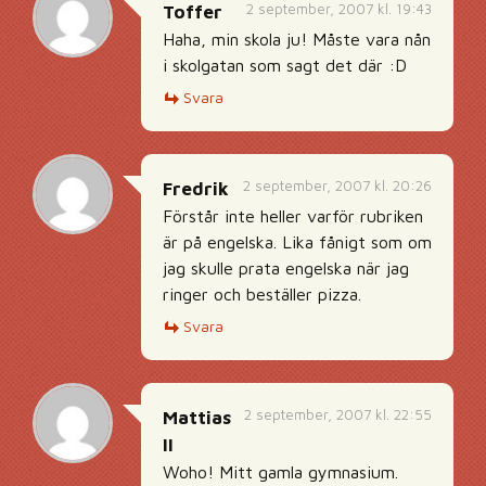
2 september, 2007 kl. 19:43
Toffer
Haha, min skola ju! Måste vara nån
i skolgatan som sagt det där :D
Svara
2 september, 2007 kl. 20:26
Fredrik
Förstår inte heller varför rubriken
är på engelska. Lika fånigt som om
jag skulle prata engelska när jag
ringer och beställer pizza.
Svara
2 september, 2007 kl. 22:55
Mattias
II
Woho! Mitt gamla gymnasium.