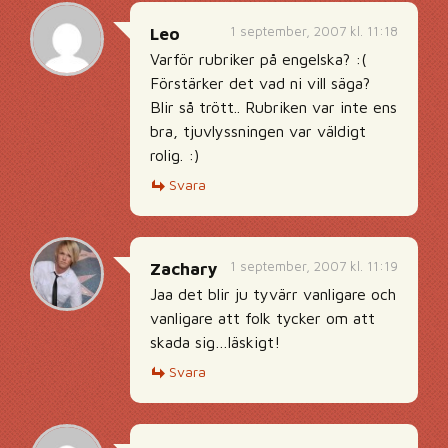
1 september, 2007 kl. 11:18
Leo
Varför rubriker på engelska? :(
Förstärker det vad ni vill säga?
Blir så trött.. Rubriken var inte ens
bra, tjuvlyssningen var väldigt
rolig. :)
Svara
1 september, 2007 kl. 11:19
Zachary
Jaa det blir ju tyvärr vanligare och
vanligare att folk tycker om att
skada sig…läskigt!
Svara