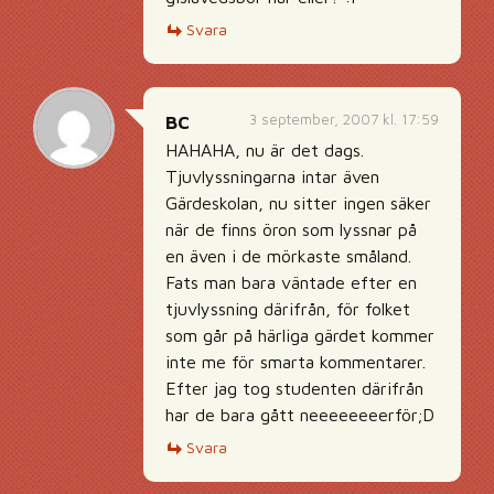
Svara
3 september, 2007 kl. 17:59
BC
HAHAHA, nu är det dags.
Tjuvlyssningarna intar även
Gärdeskolan, nu sitter ingen säker
när de finns öron som lyssnar på
en även i de mörkaste småland.
Fats man bara väntade efter en
tjuvlyssning därifrån, för folket
som går på härliga gärdet kommer
inte me för smarta kommentarer.
Efter jag tog studenten därifrån
har de bara gått neeeeeeeerför;D
Svara