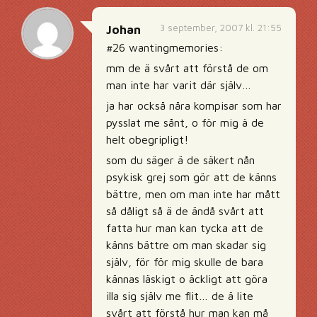
3 september, 2007 kl. 21:55
Johan
#26 wantingmemories:
mm de ä svårt att förstå de om
man inte har varit där själv…
ja har också nåra kompisar som har
pysslat me sånt, o för mig ä de
helt obegripligt!
som du säger ä de säkert nån
psykisk grej som gör att de känns
bättre, men om man inte har mått
så dåligt så ä de ändå svårt att
fatta hur man kan tycka att de
känns bättre om man skadar sig
själv, för för mig skulle de bara
kännas läskigt o äckligt att göra
illa sig själv me flit… de ä lite
svårt att förstå hur man kan må