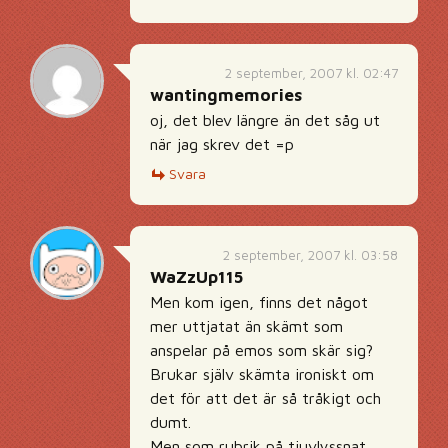
2 september, 2007 kl. 02:47
wantingmemories
oj, det blev längre än det såg ut
när jag skrev det =p
Svara
2 september, 2007 kl. 03:58
WaZzUp115
Men kom igen, finns det något
mer uttjatat än skämt som
anspelar på emos som skär sig?
Brukar själv skämta ironiskt om
det för att det är så tråkigt och
dumt.
Men som rubrik på tjuvlyssnat