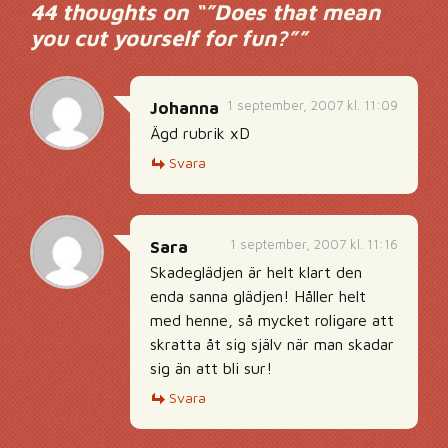
44 thoughts on “
”Does that mean
you cut yourself for fun?”
”
1 september, 2007 kl. 11:09
Johanna
Ägd rubrik xD
Svara
1 september, 2007 kl. 11:16
Sara
Skadeglädjen är helt klart den
enda sanna glädjen! Håller helt
med henne, så mycket roligare att
skratta åt sig själv när man skadar
sig än att bli sur!
Svara