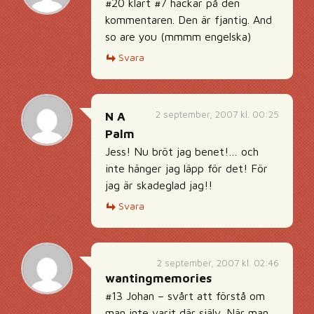
#20 klart #7 hackar på den
kommentaren. Den är fjantig. And
so are you (mmmm engelska)
Svara
2 september, 2007 kl. 00:25
N A
Palm
Jess! Nu bröt jag benet!… och
inte hänger jag läpp för det! För
jag är skadeglad jag!!
Svara
2 september, 2007 kl. 02:46
wantingmemories
#13 Johan – svårt att förstå om
man inte varit där själv. När man