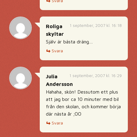
Svara
1 september, 2007 kl. 16:18
Roliga
skyltar
Själv är bästa dräng…
Svara
1 september, 2007 kl. 16:29
Julia
Andersson
Hahaha, skön! Dessutom ett plus
att jag bor ca 10 minuter med bil
från den skolan, och kommer börja
där nästa år ;OO
Svara