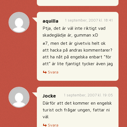
1 september, 2007 kl. 18:41
aquilla
Ptja, det är väl inte riktigt vad
skadeglädje är, gumman xD
#7, men det är givetvis helt ok
att hacka på andras kommentarer?
att ha nåt på engelska enbart ”för
att” är lite fjantigt tycker även jag
Svara
1 september, 2007 kl. 19:05
Jocke
Därför att det kommer en engelsk
turist och frågar ungen, fattar ni
väl.
Svara