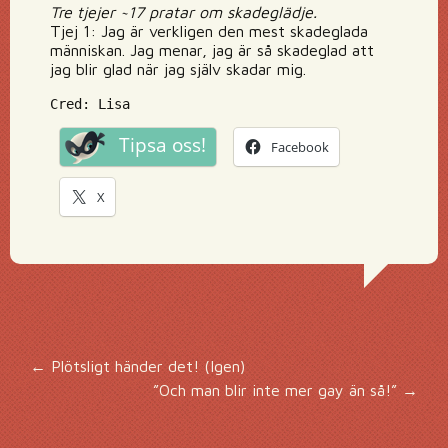
Tre tjejer ~17 pratar om skadeglädje.
Tjej 1: Jag är verkligen den mest skadeglada
människan. Jag menar, jag är så skadeglad att
jag blir glad när jag själv skadar mig.
Cred: Lisa
Tipsa oss!
Facebook
X
Inläggsnavigering
←
Plötsligt händer det! (Igen)
”Och man blir inte mer gay än så!”
→