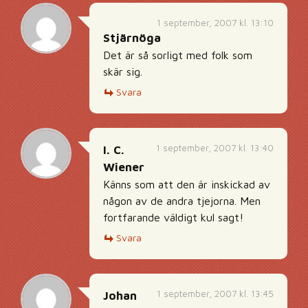
1 september, 2007 kl. 13:10
Stjärnöga
Det är så sorligt med folk som
skär sig.
Svara
1 september, 2007 kl. 13:40
I. C.
Wiener
Känns som att den är inskickad av
någon av de andra tjejorna. Men
fortfarande väldigt kul sagt!
Svara
1 september, 2007 kl. 13:45
Johan