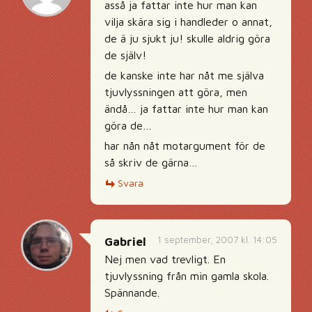
asså ja fattar inte hur man kan
vilja skära sig i handleder o annat,
de ä ju sjukt ju! skulle aldrig göra
de själv!
de kanske inte har nåt me själva
tjuvlyssningen att göra, men
ändå… ja fattar inte hur man kan
göra de…
har nån nåt motargument för de
så skriv de gärna…
Svara
1 september, 2007 kl. 14:05
Gabriel
Nej men vad trevligt. En
tjuvlyssning från min gamla skola.
Spännande.