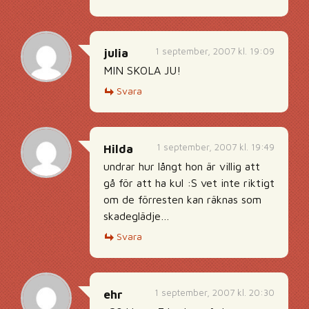
1 september, 2007 kl. 19:09
julia
MIN SKOLA JU!
Svara
1 september, 2007 kl. 19:49
Hilda
undrar hur långt hon är villig att
gå för att ha kul :S vet inte riktigt
om de förresten kan räknas som
skadeglädje…
Svara
1 september, 2007 kl. 20:30
ehr