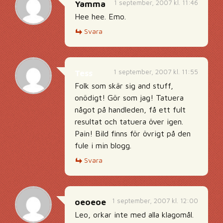
1 september, 2007 kl. 11:46
Yamma
Hee hee. Emo.
Svara
1 september, 2007 kl. 11:55
Tess
Folk som skär sig and stuff,
onödigt! Gör som jag! Tatuera
något på handleden, få ett fult
resultat och tatuera över igen.
Pain! Bild finns för övrigt på den
fule i min blogg.
Svara
1 september, 2007 kl. 12:00
oeoeoe
Leo, orkar inte med alla klagomål.