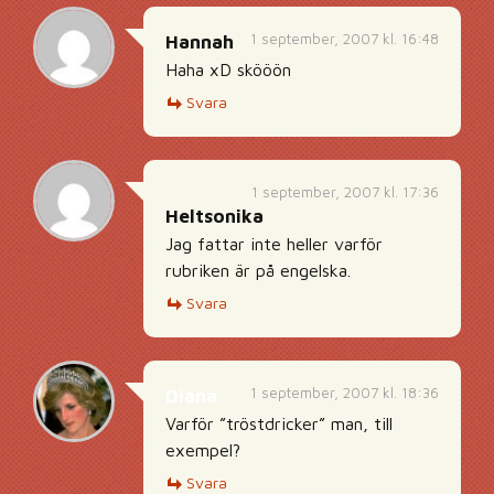
1 september, 2007 kl. 16:48
Hannah
Haha xD skööön
Svara
1 september, 2007 kl. 17:36
Heltsonika
Jag fattar inte heller varför
rubriken är på engelska.
Svara
1 september, 2007 kl. 18:36
Diana
Varför ”tröstdricker” man, till
exempel?
Svara