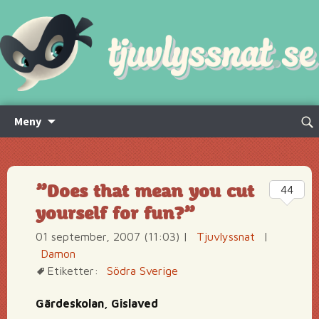
Hoppa
Sök
Meny
till
efte
innehåll
”Does that mean you cut
44
yourself for fun?”
01 september, 2007 (11:03)
|
Tjuvlyssnat
|
Damon
Etiketter:
Södra Sverige
Gärdeskolan, Gislaved