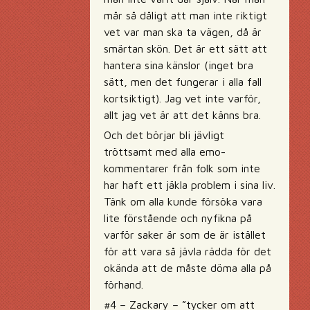
mår så dåligt att man inte riktigt
vet var man ska ta vägen, då är
smärtan skön. Det är ett sätt att
hantera sina känslor (inget bra
sätt, men det fungerar i alla fall
kortsiktigt). Jag vet inte varför,
allt jag vet är att det känns bra.
Och det börjar bli jävligt
tröttsamt med alla emo-
kommentarer från folk som inte
har haft ett jäkla problem i sina liv.
Tänk om alla kunde försöka vara
lite förstående och nyfikna på
varför saker är som de är istället
för att vara så jävla rädda för det
okända att de måste döma alla på
förhand.
#4 – Zackary – ”tycker om att