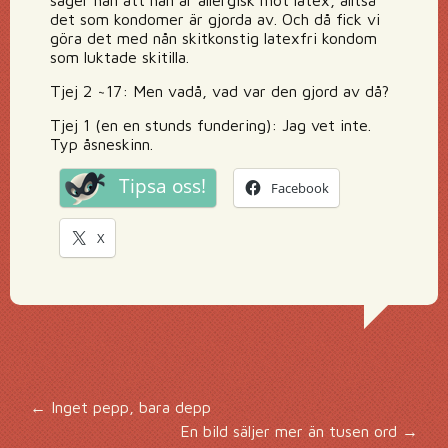
säger han att han är allergisk mot latex, alltså
det som kondomer är gjorda av. Och då fick vi
göra det med nån skitkonstig latexfri kondom
som luktade skitilla.
Tjej 2 ~17: Men vadå, vad var den gjord av då?
Tjej 1 (en en stunds fundering): Jag vet inte.
Typ åsneskinn.
Tipsa oss!
Facebook
X
Inläggsnavigering
←
Inget pepp, bara depp
En bild säljer mer än tusen ord
→