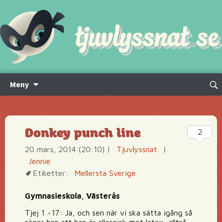
Hoppa
Sök
Meny
till
efte
innehåll
Donkey punch line
2
20 mars, 2014 (20:10)
|
Tjuvlyssnat
|
Jennie
Etiketter:
Mellersta Sverige
Gymnasieskola, Västerås
Tjej 1 ~17: Ja, och sen när vi ska sätta igång så