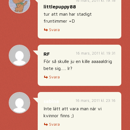
16 mars, 2011 kl. 19:18
littlepuppy88
tur att man har stadigt
fruntimmer =D
Svara
16 mars, 2011 kl. 19:31
RF
För så skulle ju en kille aaaaaldrig
bete sig….. lr?
Svara
16 mars, 2011 kl. 23:16
sabina
Inte lätt att vara man när vi
kvinnor finns ;)
Svara