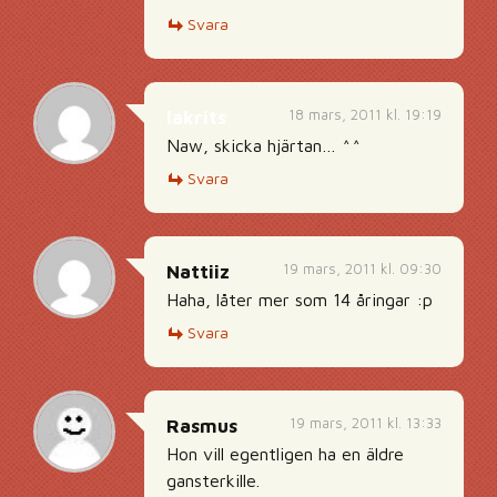
Svara
18 mars, 2011 kl. 19:19
lakrits
Naw, skicka hjärtan… ^^
Svara
19 mars, 2011 kl. 09:30
Nattiiz
Haha, låter mer som 14 åringar :p
Svara
19 mars, 2011 kl. 13:33
Rasmus
Hon vill egentligen ha en äldre
gansterkille.