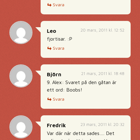
Svara
20 mars, 2011 kl. 12:52
Leo
fjortisar. :P
Svara
21 mars, 2011 kl. 18:48
Björn
9. Alex: Svaret på den gåtan är
ett ord: Boobs!
Svara
23 mars, 2011 kl. 20:32
Fredrik
Var där när detta sades…. Det