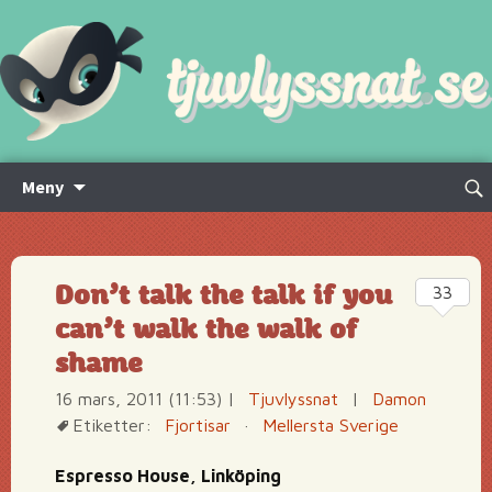
Hoppa
Sök
Meny
till
efte
innehåll
Don’t talk the talk if you
33
can’t walk the walk of
shame
16 mars, 2011 (11:53)
|
Tjuvlyssnat
|
Damon
Etiketter:
Fjortisar
·
Mellersta Sverige
Espresso House, Linköping