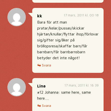
17 mars, 2011 kl. 00:18
kk
Bara för att man
pratar/kelar/pussas/skickar
hjärtan/knullar/flyttar ihop/förlovar
sig/gifter sig/åker på
bröllopsresa/skaffar barn/får
barnbarn/får barnbarnsbarn
betyder det inte något!
Svara
17 mars, 2011 kl. 16:39
Lina
#12 Johanna: same here, same
here….
Svara