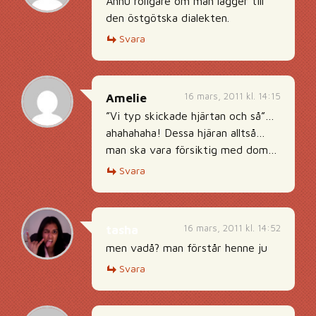
Ännu roligare om man lägger till
den östgötska dialekten.
Svara
16 mars, 2011 kl. 14:15
Amelie
”Vi typ skickade hjärtan och så”…
ahahahaha! Dessa hjäran alltså…
man ska vara försiktig med dom…
Svara
16 mars, 2011 kl. 14:52
tasha
men vadå? man förstår henne ju
Svara