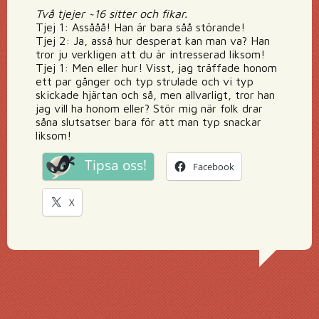
Två tjejer ~16 sitter och fikar.
Tjej 1: Assååå! Han är bara såå störande!
Tjej 2: Ja, asså hur desperat kan man va? Han
tror ju verkligen att du är intresserad liksom!
Tjej 1: Men eller hur! Visst, jag träffade honom
ett par gånger och typ strulade och vi typ
skickade hjärtan och så, men allvarligt, tror han
jag vill ha honom eller? Stör mig när folk drar
såna slutsatser bara för att man typ snackar
liksom!
Tipsa oss!
Facebook
X