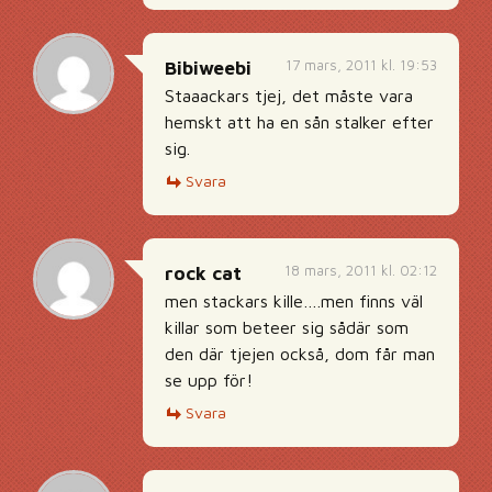
17 mars, 2011 kl. 19:53
Bibiweebi
Staaackars tjej, det måste vara
hemskt att ha en sån stalker efter
sig.
Svara
18 mars, 2011 kl. 02:12
rock cat
men stackars kille….men finns väl
killar som beteer sig sådär som
den där tjejen också, dom får man
se upp för!
Svara