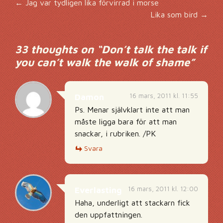
Inläggsnavigering
←
Jag var tydligen lika förvirrad i morse
Lika som bird
→
33 thoughts on “
Don’t talk the talk if
you can’t walk the walk of shame
”
16 mars, 2011 kl. 11:55
Damon
Ps. Menar självklart inte att man
måste ligga bara för att man
snackar, i rubriken. /PK
Svara
16 mars, 2011 kl. 12:00
Everlasting
Haha, underligt att stackarn fick
den uppfattningen.