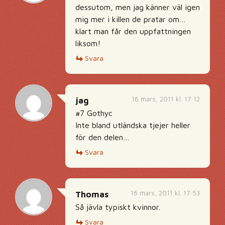
dessutom, men jag känner väl igen
mig mer i killen de pratar om…
klart man får den uppfattningen
liksom!
Svara
16 mars, 2011 kl. 17:12
jag
#7 Gothyc
Inte bland utländska tjejer heller
för den delen…
Svara
16 mars, 2011 kl. 17:53
Thomas
Så jävla typiskt kvinnor.
Svara