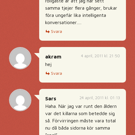
roligaste är att jag har sett
samma tjejer flera gånger, brukar
föra ungefär lika intelligenta
konversationer….
Svara
4 april, 2011 kl. 21:50
akram
hej
Svara
24 april, 2011 kl. 01:13
Sars
Haha. När jag var runt den åldern
var det killarna som betedde sig
så. Förvirringen måste vara total
nu då båda sidorna kör samma