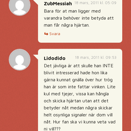
18 mars, 2011 kl. 05:09
ZubMessiah
Bara för at man ligger med
varandra behöver inte betyda att
man får några hjärtan.
Svara
18 mars, 2011 kl. 09:53
Lidodido
Det jävliga är att skulle han INTE
blivit intresserad hade hon lika
gärna kunnat gnälla över hur trög
han är som inte fattar vinken. Lite
kul med tjejer, vissa kan hångla
och skicka hjärtan utan att det
betyder nåt medan några skickar
helt osynliga signaler när dom vill
nåt. Hur fan ska vi kunna veta vad
ni vill???