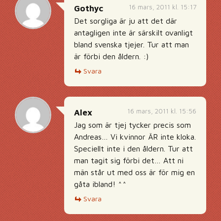
16 mars, 2011 kl. 15:17
Gothyc
Det sorgliga är ju att det där
antagligen inte är särskilt ovanligt
bland svenska tjejer. Tur att man
är förbi den åldern. :)
Svara
16 mars, 2011 kl. 15:56
Alex
Jag som är tjej tycker precis som
Andreas… Vi kvinnor ÄR inte kloka.
Speciellt inte i den åldern. Tur att
man tagit sig förbi det… Att ni
män står ut med oss är för mig en
gåta ibland! ^^
Svara