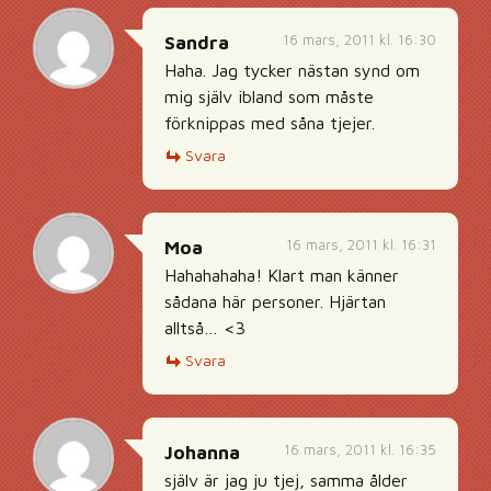
16 mars, 2011 kl. 16:30
Sandra
Haha. Jag tycker nästan synd om
mig själv ibland som måste
förknippas med såna tjejer.
Svara
16 mars, 2011 kl. 16:31
Moa
Hahahahaha! Klart man känner
sådana här personer. Hjärtan
alltså… <3
Svara
16 mars, 2011 kl. 16:35
Johanna
själv är jag ju tjej, samma ålder