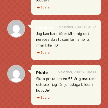
jobbet!
Svara
5 oktober, 2007 kl. 01:22
headlam
Jag kan bara föreställa mig det
nervösa skratt som lär ha hörts
ifrån kille. :D
Svara
5 oktober, 2007 kl. 06:30
Pidde
Sluta prata om en 55-årig mattant
och sex, jag får ju läskiga bilder i
huvudet.
Svara