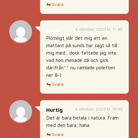
Svara
6 oktober, 2007 kl. 11:40
sofia
Plötsligt slår det mig att en
mattant på sunds har sagt så till
mig med…dock fattade jag inte
vad hon menade då och gick
därifrån^^ nu ramlade poletten
ner 8-)
Svara
6 oktober, 2007 kl. 18:49
Hurtig
Det är bara betala i natura. Fram
med den bara, haha.
Svara