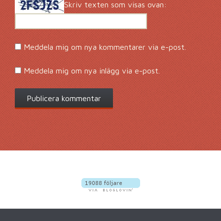
Skriv texten som visas ovan:
Meddela mig om nya kommentarer via e-post.
Meddela mig om nya inlägg via e-post.