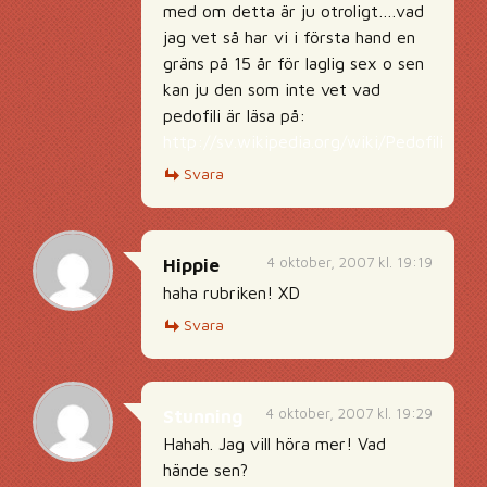
med om detta är ju otroligt….vad
jag vet så har vi i första hand en
gräns på 15 år för laglig sex o sen
kan ju den som inte vet vad
pedofili är läsa på:
http://sv.wikipedia.org/wiki/Pedofili
Svara
4 oktober, 2007 kl. 19:19
Hippie
haha rubriken! XD
Svara
4 oktober, 2007 kl. 19:29
Stunning
Hahah. Jag vill höra mer! Vad
hände sen?