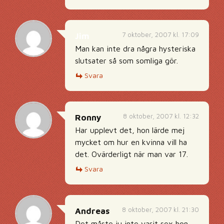
7 oktober, 2007 kl. 17:09
Jim
Man kan inte dra några hysteriska
slutsater så som somliga gör.
Svara
8 oktober, 2007 kl. 12:32
Ronny
Har upplevt det, hon lärde mej
mycket om hur en kvinna vill ha
det. Ovärderligt när man var 17.
Svara
8 oktober, 2007 kl. 21:30
Andreas
Det måste ju inte varit sex hon