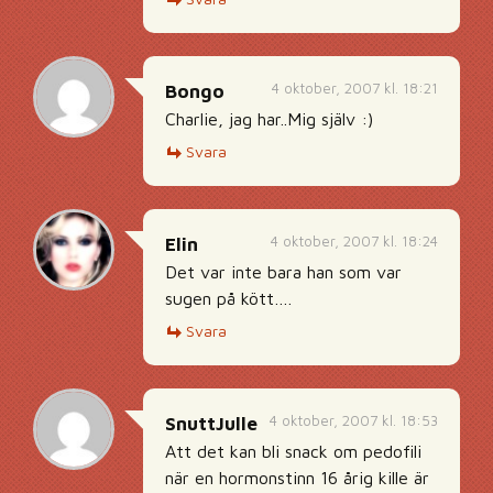
4 oktober, 2007 kl. 18:21
Bongo
Charlie, jag har..Mig själv :)
Svara
4 oktober, 2007 kl. 18:24
Elin
Det var inte bara han som var
sugen på kött….
Svara
4 oktober, 2007 kl. 18:53
SnuttJulle
Att det kan bli snack om pedofili
när en hormonstinn 16 årig kille är