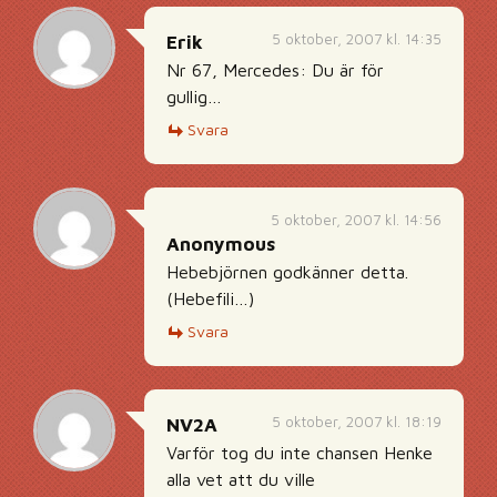
5 oktober, 2007 kl. 14:35
Erik
Nr 67, Mercedes: Du är för
gullig…
Svara
5 oktober, 2007 kl. 14:56
Anonymous
Hebebjörnen godkänner detta.
(Hebefili…)
Svara
5 oktober, 2007 kl. 18:19
NV2A
Varför tog du inte chansen Henke
alla vet att du ville