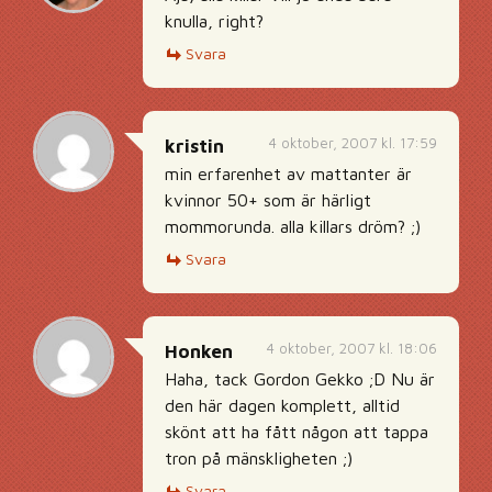
knulla, right?
Svara
4 oktober, 2007 kl. 17:59
kristin
min erfarenhet av mattanter är
kvinnor 50+ som är härligt
mommorunda. alla killars dröm? ;)
Svara
4 oktober, 2007 kl. 18:06
Honken
Haha, tack Gordon Gekko ;D Nu är
den här dagen komplett, alltid
skönt att ha fått någon att tappa
tron på mänskligheten ;)
Svara