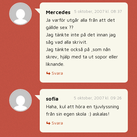
5 oktober, 2007 kl. 08:37
Mercedes
Ja varför utgår alla från att det
gällde sex ??
Jag tänkte inte på det innan jag
såg vad alla skrivit.
Jag tänkte också på ,som nån
skrev, hjälp med ta ut sopor eller
liknande.
Svara
5 oktober, 2007 kl. 09:26
sofia
Haha, kul att höra en tjuvlyssning
från sin egen skola :) askalas!
Svara