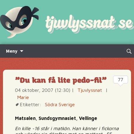
Hoppa
Sök
Meny
till
efte
innehåll
”Du kan få lite pedo-fil”
77
04 oktober, 2007 (12:30)
|
Tjuvlyssnat
|
Marie
Etiketter:
Södra Sverige
Matsalen, Sundsgymnasiet, Vellinge
En kille ~16 står i matkön. Han känner i fickorna