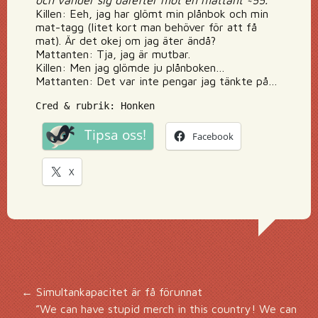
och vänder sig därefter mot en mattant ~55.
Killen: Eeh, jag har glömt min plånbok och min
mat-tagg (litet kort man behöver för att få
mat). Är det okej om jag äter ändå?
Mattanten: Tja, jag är mutbar.
Killen: Men jag glömde ju plånboken…
Mattanten: Det var inte pengar jag tänkte på…
Cred & rubrik: Honken
Tipsa oss!
Facebook
X
Inläggsnavigering
←
Simultankapacitet är få förunnat
”We can have stupid merch in this country! We can