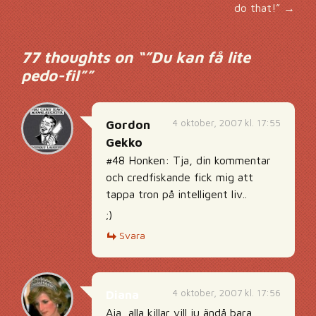
do that!”
→
77 thoughts on “
”Du kan få lite
pedo-fil”
”
4 oktober, 2007 kl. 17:55
Gordon
Gekko
#48 Honken: Tja, din kommentar
och credfiskande fick mig att
tappa tron på intelligent liv..
;)
Svara
4 oktober, 2007 kl. 17:56
Diana
Aja, alla killar vill ju ändå bara