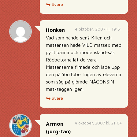
Svara
4 oktober, 2007 kl. 19:51
Honken
Vad som hände sen? Killen och
mattanten hade VILD matsex med
pyttipanna och rhode island-sås.
Rödbetorna lät de vara.
Mattanterna filmade och lade upp
den på YouTube. Ingen av eleverna
som såg på glömde NÅGONSIN
mat-taggen igen.
Svara
4 oktober, 2007 kl. 21:04
Armon
(jurg-fan)