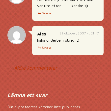
var ute efter……… kanske sju …..
Svara
23 oktober, 2007 kl. 21:17
Alex
haha underbar rubrik :D
Svara
Kommentarsnavig
← Äldre kommentarer
Lämna ett svar
Din e-postadress kommer inte publiceras.