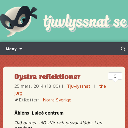
Hoppa
Sök
Meny
till
efte
innehåll
Dystra reflektioner
0
25 mars, 2014 (13:00)
|
Tjuvlyssnat
|
the
jurg
Etiketter:
Norra Sverige
Åhléns, Luleå centrum
Två damer ~60 står och provar kläder i en