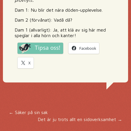
provhytt.
Dam 1: Nu blir det nära döden-upplevelse.
Dam 2 (förvånat): Vadå då?
Dam 1 (allvarligt): Ja, att klä av sig här med
speglar i alla hörn och kanter!
Tipsa oss!
Facebook
X
Inläggsnavigering
←
Säker på sin sak
Det är ju trots allt en sidoverksamhet
→