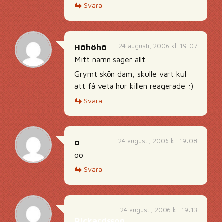
Svara
24 augusti, 2006 kl. 19:07
Höhöhö
Mitt namn säger allt.
Grymt skön dam, skulle vart kul
att få veta hur killen reagerade :)
Svara
24 augusti, 2006 kl. 19:08
o
oo
Svara
24 augusti, 2006 kl. 19:13
Rickardsson