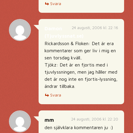
Svara
24 augusti, 2006 kl. 22:16
Damon
(Tjuvlyssnat.se)
Rickardsson & Floken: Det är era
kommentarer som ger liv i mig en
sen torsdag kväll..
Tjökz: Det är en fjortis med i
tjuvlyssningen, men jag håller med
det är nog inte en fjortis-lyssning,
ändrar tillbaka.
Svara
24 augusti, 2006 kl. 22:20
mm
den självklara kommentaren ju :)