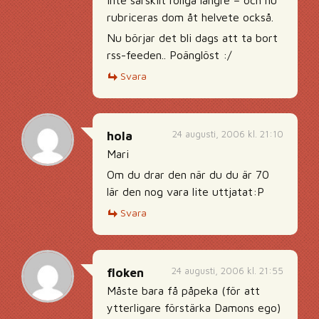
inte särskilt roliga längre – och nu
rubriceras dom åt helvete också.
Nu börjar det bli dags att ta bort
rss-feeden.. Poänglöst :/
Svara
24 augusti, 2006 kl. 21:10
hola
Mari
Om du drar den när du du är 70
lär den nog vara lite uttjatat:P
Svara
24 augusti, 2006 kl. 21:55
floken
Måste bara få påpeka (för att
ytterligare förstärka Damons ego)