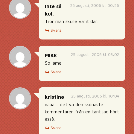
25 augusti, 2006 kl. 00:56
Inte så
kul.
Tror man skulle varit där…
Svara
25 augusti, 2006 kl. 03:02
MIKE
So lame
Svara
25 augusti, 2006 kl. 10:04
kristina
näää… det va den skönaste
kommentaren från en tant jag hört
asså..
Svara