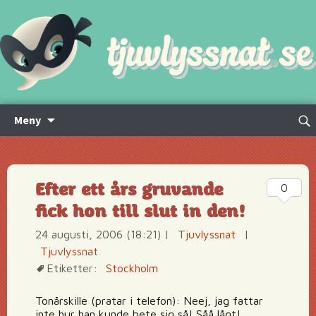
Hoppa
Sök
Meny
till
efte
innehåll
Efter ett års gruvande
0
fick hon till slut in den!
24 augusti, 2006 (18:21)
|
Tjuvlyssnat
|
Tjuvlyssnat
Etiketter:
Stockholm
Tonårskille (pratar i telefon): Neej, jag fattar
inte hur han kunde bete sig så! Såå lågt!