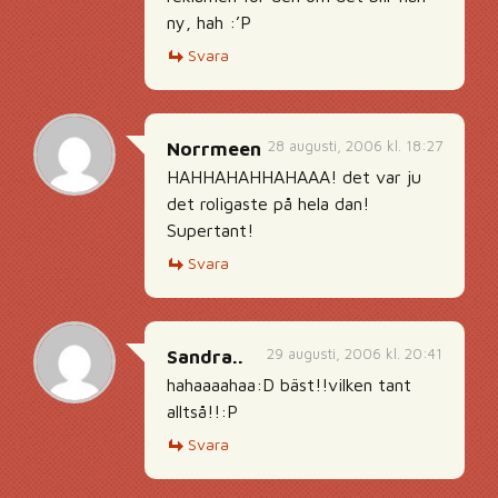
ny, hah :’P
Svara
28 augusti, 2006 kl. 18:27
Norrmeen
HAHHAHAHHAHAAA! det var ju
det roligaste på hela dan!
Supertant!
Svara
29 augusti, 2006 kl. 20:41
Sandra..
hahaaaahaa:D bäst!!vilken tant
alltså!!:P
Svara