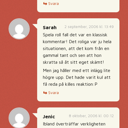
Svara
2 september, 2006 kl. 13:49
Sarah
Spela roll fall det var en klassisk
kommentar! Det roliga var ju hela
situationen, att det kom från en
gammal tant och sen att hon
skratta så åt sitt eget skämt!
Men jag håller med ett inlägg lite
högre upp. Det hade varit kul att
få reda på killes reaktion:P
Svara
8 oktober, 2006 kl. 00:12
Jenic
Ibland överträffar verkligheten