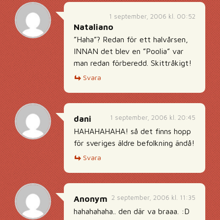
1 september, 2006 kl. 00:52
Nataliano
”Haha”? Redan för ett halvårsen,
INNAN det blev en ”Poolia” var
man redan förberedd. Skittråkigt!
Svara
1 september, 2006 kl. 20:45
dani
HAHAHAHAHA! så det finns hopp
för sveriges äldre befolkning ändå!
Svara
2 september, 2006 kl. 11:35
Anonym
hahahahaha.. den där va braaa. :D