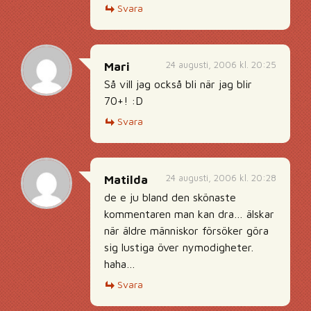
Svara
24 augusti, 2006 kl. 20:25
Mari
Så vill jag också bli när jag blir
70+! :D
Svara
24 augusti, 2006 kl. 20:28
Matilda
de e ju bland den skönaste
kommentaren man kan dra… älskar
när äldre människor försöker göra
sig lustiga över nymodigheter.
haha…
Svara