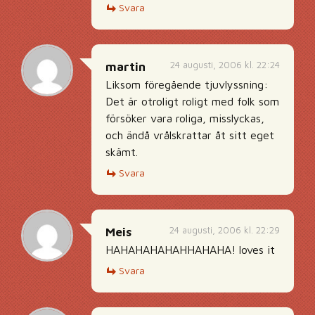
Svara
24 augusti, 2006 kl. 22:24
martin
Liksom föregående tjuvlyssning:
Det är otroligt roligt med folk som
försöker vara roliga, misslyckas,
och ändå vrålskrattar åt sitt eget
skämt.
Svara
24 augusti, 2006 kl. 22:29
Meis
HAHAHAHAHAHHAHAHA! loves it
Svara