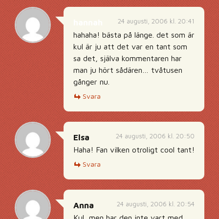
24 augusti, 2006 kl. 20:41
hannah
hahaha! bästa på länge. det som är
kul är ju att det var en tant som
sa det, själva kommentaren har
man ju hört sådären… tvåtusen
gånger nu.
Svara
24 augusti, 2006 kl. 20:50
Elsa
Haha! Fan vilken otroligt cool tant!
Svara
24 augusti, 2006 kl. 20:54
Anna
Kul, men har den inte vart med