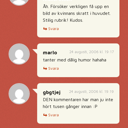
Åh. Försöker verkligen få upp en
bild av kvinnans skratt i huvudet.
Stilig rubrik! Kudos.
Svara
24 augusti, 2006 kl. 19:17
marlo
tanter med dålig humor hahaha
Svara
24 augusti, 2006 kl. 19:19
gbgtjej
DEN kommentaren har man ju inte
hört tusen gånger innan :P
Svara