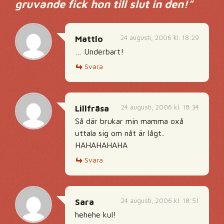
gruvande fick hon till slut in den!
”
24 augusti, 2006 kl. 18:29
Mattlo
… Underbart!
Svara
24 augusti, 2006 kl. 18:34
Lillfräsa
Så där brukar min mamma oxå
uttala sig om nåt är lågt..
HAHAHAHAHA
Svara
24 augusti, 2006 kl. 18:51
Sara
hehehe kul!