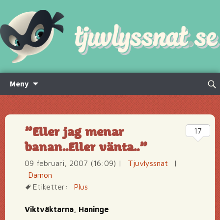
Hoppa
Sök
Meny
till
efte
innehåll
”Eller jag menar
17
banan..Eller vänta..”
09 februari, 2007 (16:09)
|
Tjuvlyssnat
|
Damon
Etiketter:
Plus
Viktväktarna, Haninge