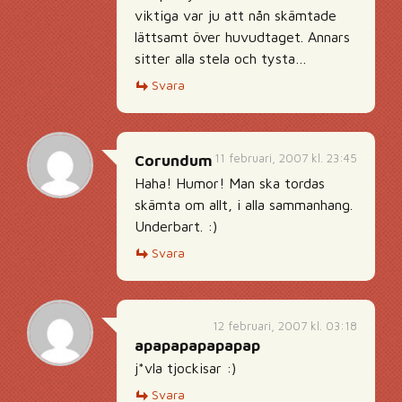
viktiga var ju att nån skämtade
lättsamt över huvudtaget. Annars
sitter alla stela och tysta…
Svara
11 februari, 2007 kl. 23:45
Corundum
Haha! Humor! Man ska tordas
skämta om allt, i alla sammanhang.
Underbart. :)
Svara
12 februari, 2007 kl. 03:18
apapapapapapap
j*vla tjockisar :)
Svara