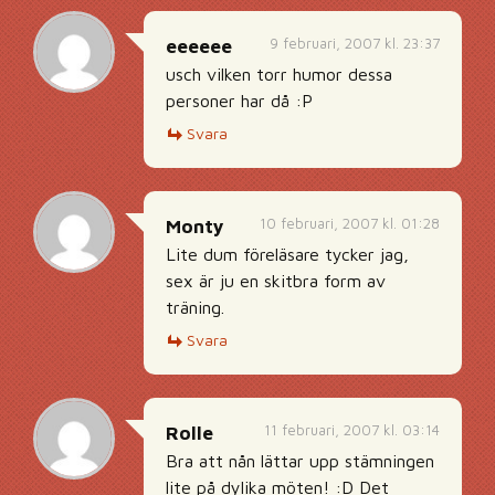
9 februari, 2007 kl. 23:37
eeeeee
usch vilken torr humor dessa
personer har då :P
Svara
10 februari, 2007 kl. 01:28
Monty
Lite dum föreläsare tycker jag,
sex är ju en skitbra form av
träning.
Svara
11 februari, 2007 kl. 03:14
Rolle
Bra att nån lättar upp stämningen
lite på dylika möten! :D Det