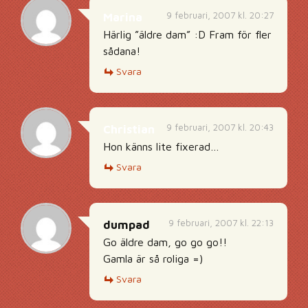
9 februari, 2007 kl. 20:27
Marina
Härlig ”äldre dam” :D Fram för fler
sådana!
Svara
9 februari, 2007 kl. 20:43
Christian
Hon känns lite fixerad…
Svara
9 februari, 2007 kl. 22:13
dumpad
Go äldre dam, go go go!!
Gamla är så roliga =)
Svara