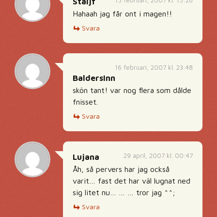
15 februari, 2007 kl. 15:26
Staijf
Hahaah jag får ont i magen!!
Svara
16 februari, 2007 kl. 23:48
BaldersInn
skön tant! var nog flera som dålde
fnisset.
Svara
29 april, 2007 kl. 00:47
Lujana
Åh, så pervers har jag också
varit… fast det har väl lugnat ned
sig litet nu… … … tror jag ^^;
Svara