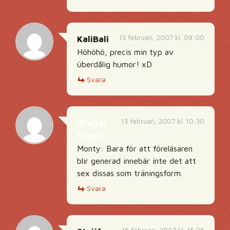
13 februari, 2007 kl. 09:00
KaliBali
Höhöhö, precis min typ av
überdålig humor! xD
Svara
13 februari, 2007 kl. 10:30
Greger
Seger
Monty: Bara för att föreläsaren
blir generad innebär inte det att
sex dissas som träningsform.
Svara