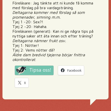
Föreläsare: Jag tänkte att ni kunde få komma
med förslag på bra vardagsträning.
Deltagarna kommer med förslag så som
promenader, simning m.m.
Tjej 1 ~20: Sex?!
Tjej 2 ~20: Hahaha.
Föreläsaren (generat): Kan ni ge några tips på
nyttiga saker att äta innan och efter träning?
Deltagarna nämner frukt osv.
Tjej 1: Nötter!
Tjej 2: Vems nötter då?
Äldre dam bredvid tjejerna börjar fnittra
okontrollerat
.
Tipsa oss!
Facebook
X