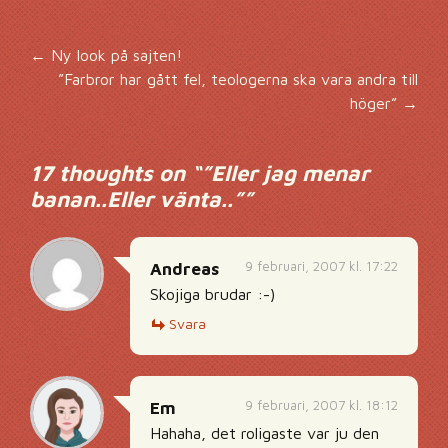
Inläggsnavigering
←
Ny look på sajten!
”Farbror har gått fel, teologerna ska vara andra till
höger”
→
17 thoughts on “
”Eller jag menar
banan..Eller vänta..”
”
9 februari, 2007 kl. 17:22
Andreas
Skojiga brudar :-)
Svara
9 februari, 2007 kl. 18:12
Em
Hahaha, det roligaste var ju den