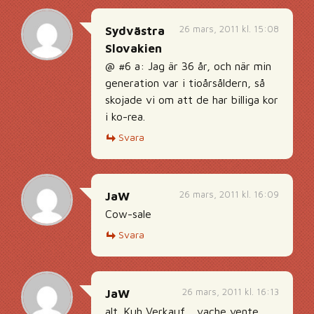
26 mars, 2011 kl. 15:08
Sydvästra
Slovakien
@ #6 a: Jag är 36 år, och när min
generation var i tioårsåldern, så
skojade vi om att de har billiga kor
i ko-rea.
Svara
26 mars, 2011 kl. 16:09
JaW
Cow-sale
Svara
26 mars, 2011 kl. 16:13
JaW
alt. Kuh Verkauf… vache vente…