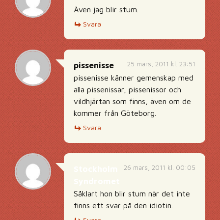
Även jag blir stum.
Svara
25 mars, 2011 kl. 23:51
pissenisse
pissenisse känner gemenskap med
alla pissenissar, pissenissor och
vildhjärtan som finns, även om de
kommer från Göteborg.
Svara
26 mars, 2011 kl. 00:05
Stockholm
Syndromet
Såklart hon blir stum när det inte
finns ett svar på den idiotin.
Svara