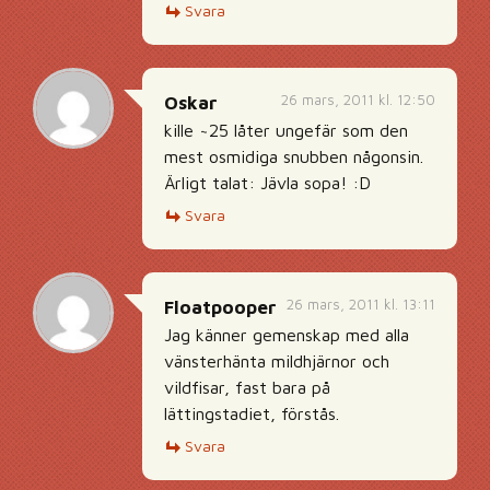
Svara
26 mars, 2011 kl. 12:50
Oskar
kille ~25 låter ungefär som den
mest osmidiga snubben någonsin.
Ärligt talat: Jävla sopa! :D
Svara
26 mars, 2011 kl. 13:11
Floatpooper
Jag känner gemenskap med alla
vänsterhänta mildhjärnor och
vildfisar, fast bara på
lättingstadiet, förstås.
Svara