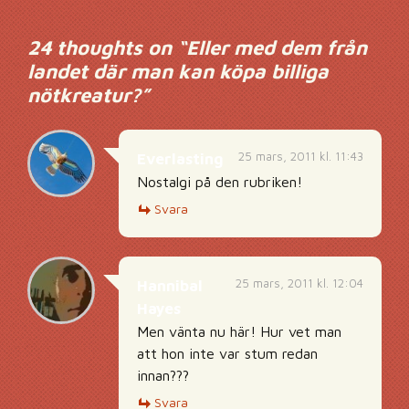
24 thoughts on “
Eller med dem från
landet där man kan köpa billiga
nötkreatur?
”
25 mars, 2011 kl. 11:43
Everlasting
Nostalgi på den rubriken!
Svara
25 mars, 2011 kl. 12:04
Hannibal
Hayes
Men vänta nu här! Hur vet man
att hon inte var stum redan
innan???
Svara