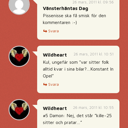
26 mars, 2011 kl. 09:56
Vänsterhäntas Dag
Pissenisse ska få smisk för den
kommentaren :-)
Svara
26 mars, 2011 kl. 10:51
Wildheart
Kul, ungefär som ”var sitter folk
alltid kvar i sina bilar?…Konstant In
Opel”
Svara
26 mars, 2011 kl. 10:55
Wildheart
#5 Damon: Nej, det står ”kille~25
sitter och pratar…”