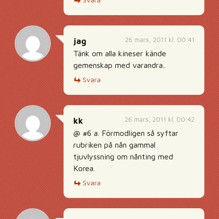
26 mars, 2011 kl. 00:41
jag
Tänk om alla kineser kände
gemenskap med varandra..
Svara
26 mars, 2011 kl. 00:42
kk
@ #6 a. Förmodligen så syftar
rubriken på nån gammal
tjuvlyssning om nånting med
Korea.
Svara