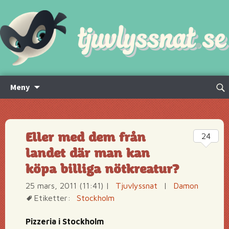
Hoppa
Sök
Meny
till
efte
innehåll
Eller med dem från
24
landet där man kan
köpa billiga nötkreatur?
25 mars, 2011 (11:41)
|
Tjuvlyssnat
|
Damon
Etiketter:
Stockholm
Pizzeria i Stockholm