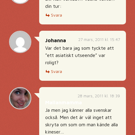
din tur:
Svara
27 mars, 2011 kl. 15:47
Johanna
Var det bara jag som tyckte att
”ett asiatiskt utseende” var
roligt?
Svara
28 mars, 2011 kl. 18:39
Mallanmamma
Ja men jag känner alla svenskar
också. Men det är väl inget att
skryta om som om man kände alla
kineser…