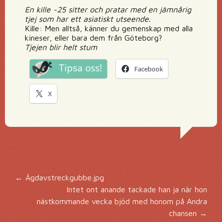
En kille ~25 sitter och pratar med en jämnårig
tjej som har ett asiatiskt utseende.
Kille: Men alltså, känner du gemenskap med alla
kineser, eller bara dem från Göteborg?
Tjejen blir helt stum
Tipsa oss!
Facebook
X
Inläggsnavigering
←
Ägdavstreckgubbe.jpg
Intet ont anande tackade han ja när hon
nästkommande vecka bjöd med honom på Andra
chansen
→