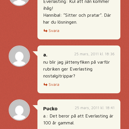
Everlasting: Kul att nån kommer
ihåg!
Hannibal: ”Sitter och pratar”. Där
har du lösningen.
Svara
25 mars, 2011 kl. 18:36
a.
nu blir jag jättenyfiken på varför
rubriken ger Everlasting
nostalgitrippar?
Svara
25 mars, 2011 kl. 18:41
Pucko
a.: Det beror på att Everlasting är
100 år gammal.