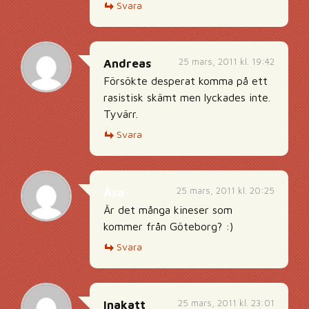
Svara
25 mars, 2011 kl. 19:42
Andreas
Försökte desperat komma på ett
rasistisk skämt men lyckades inte.
Tyvärr.
Svara
25 mars, 2011 kl. 20:25
Åsa
Är det många kineser som
kommer från Göteborg? :)
Svara
25 mars, 2011 kl. 23:01
Inakatt