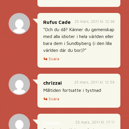
25 mars, 2011 kl. 12:36
Rufus Cade
”Och du då? Känner du gemenskap
med alla idioter i hela världen eller
bara dem i Sundbyberg (i den lilla
världen där du bor)?”
Svara
25 mars, 2011 kl. 12:59
chrizzai
Måltiden fortsatte i tystnad
Svara
25 mars, 2011 kl. 17:11
Damon