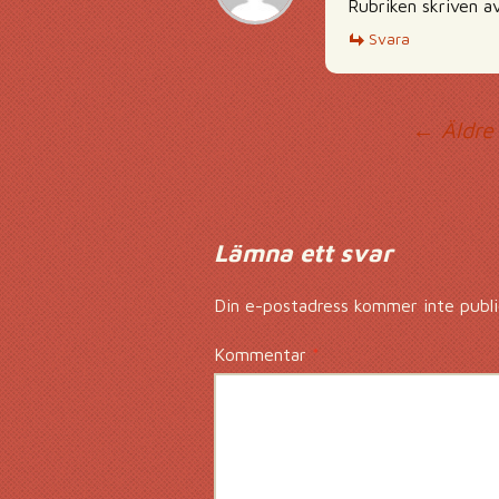
Rubriken skriven av
Svara
Ko
← Äldre
Lämna ett svar
Din e-postadress kommer inte publi
Kommentar
*