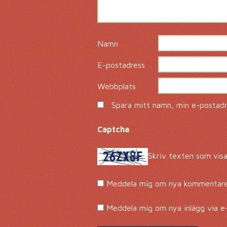
Namn
*
E-postadress
*
Webbplats
Spara mitt namn, min e-postadre
Captcha
*
Skriv texten som visa
Meddela mig om nya kommentarer
Meddela mig om nya inlägg via e