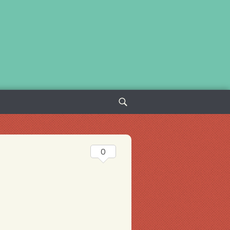
Sök
efter:
0