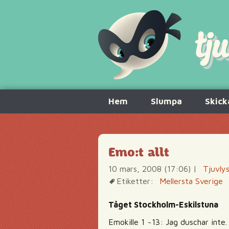
Hoppa
Hem
Slumpa
Skick
till
innehåll
Emo:t allt
10 mars, 2008 (17:06)
|
Tjuvly
Etiketter:
Mellersta Sverige
Tåget Stockholm-Eskilstuna
Emokille 1 ~13: Jag duschar inte.