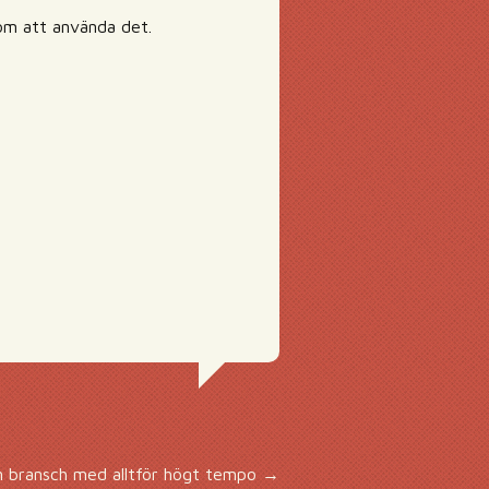
om att använda det.
n bransch med alltför högt tempo
→