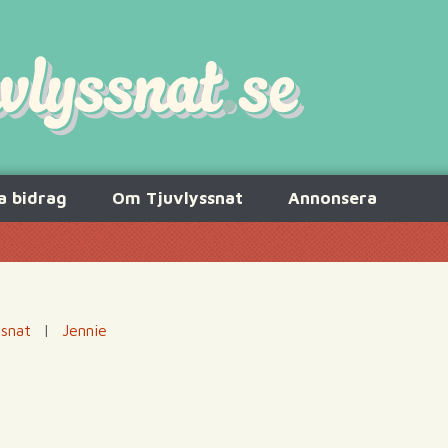
a bidrag
Om Tjuvlyssnat
Annonsera
ssnat
|
Jennie