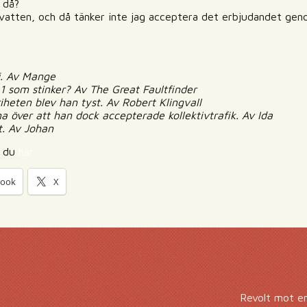
 då?
 vatten, och då tänker inte jag acceptera det erbjudandet gen
j. Av Mange
 1 som stinker? Av The Great Faultfinder
heten blev han tyst. Av Robert Klingvall
 över att han dock accepterade kollektivtrafik. Av Ida
t. Av Johan
r du
här
book
X
Revolt mot e