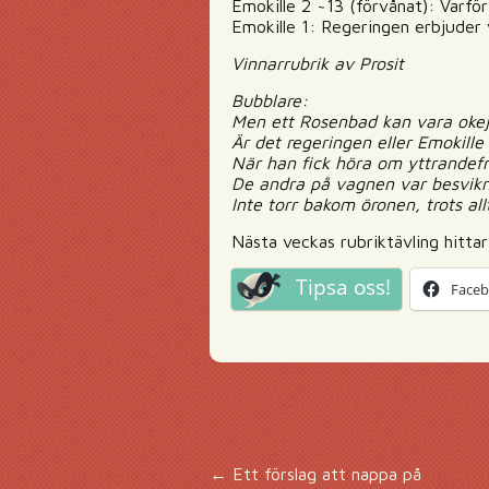
Emokille 2 ~13 (förvånat): Varför
Emokille 1: Regeringen erbjuder
Vinnarrubrik av Prosit
Bubblare:
Men ett Rosenbad kan vara oke
Är det regeringen eller Emokille
När han fick höra om yttrandefri
De andra på vagnen var besvikna
Inte torr bakom öronen, trots all
Nästa veckas rubriktävling hitta
Tipsa oss!
Face
←
Ett förslag att nappa på