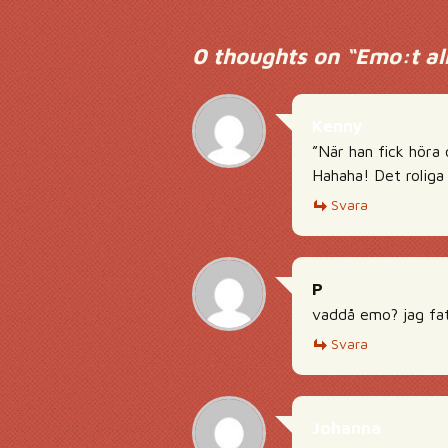
Inläggsnavigering
0 thoughts on “
Emo:t al
Kenny
”När han fick höra
Hahaha! Det roliga 
Svara
P
vaddå emo? jag fat
Svara
Johanna