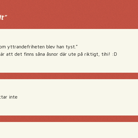
lt
”
 om yttrandefriheten blev han tyst.”
är att det finns såna åsnor där ute på riktigt, tihi! :D
tar inte