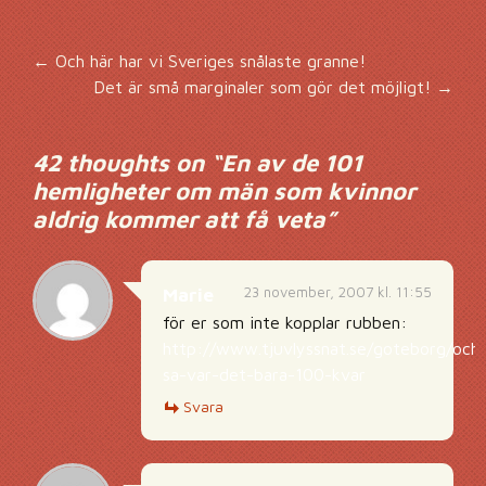
Inläggsnavigering
←
Och här har vi Sveriges snålaste granne!
Det är små marginaler som gör det möjligt!
→
42 thoughts on “
En av de 101
hemligheter om män som kvinnor
aldrig kommer att få veta
”
23 november, 2007 kl. 11:55
Marie
för er som inte kopplar rubben:
http://www.tjuvlyssnat.se/goteborg/och
sa-var-det-bara-100-kvar
Svara