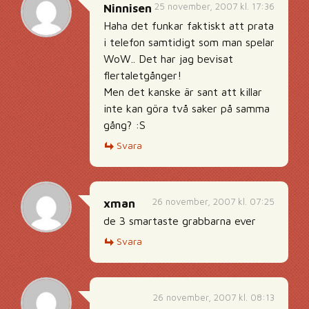
25 november, 2007 kl. 17:36
Ninnisen
Haha det funkar faktiskt att prata
i telefon samtidigt som man spelar
WoW.. Det har jag bevisat
flertaletgånger!
Men det kanske är sant att killar
inte kan göra två saker på samma
gång? :S
Svara
26 november, 2007 kl. 07:25
xman
de 3 smartaste grabbarna ever
Svara
26 november, 2007 kl. 08:13