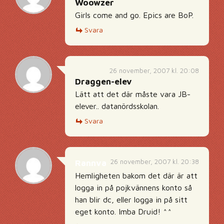
Woowzer
Girls come and go. Epics are BoP.
Svara
26 november, 2007 kl. 20:08
Draggen-elev
Lätt att det där måste vara JB-
elever.. datanördsskolan.
Svara
26 november, 2007 kl. 20:38
Rannva
Hemligheten bakom det där är att
logga in på pojkvännens konto så
han blir dc, eller logga in på sitt
eget konto. Imba Druid! ^^