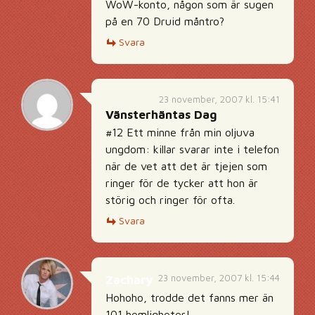
WoW-konto, någon som är sugen
på en 70 Druid måntro?
Svara
23 november, 2007 kl. 15:41
Vänsterhäntas Dag
#12 Ett minne från min oljuva
ungdom: killar svarar inte i telefon
när de vet att det är tjejen som
ringer för de tycker att hon är
störig och ringer för ofta.
Svara
23 november, 2007 kl. 15:44
Zachary
Hohoho, trodde det fanns mer än
101 hemligheter!