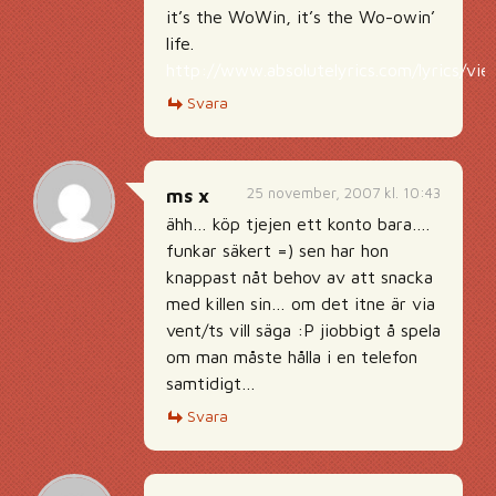
it’s the WoWin, it’s the Wo-owin’
life.
http://www.absolutelyrics.com/lyrics/vi
Svara
25 november, 2007 kl. 10:43
ms x
ähh… köp tjejen ett konto bara….
funkar säkert =) sen har hon
knappast nåt behov av att snacka
med killen sin… om det itne är via
vent/ts vill säga :P jiobbigt å spela
om man måste hålla i en telefon
samtidigt…
Svara