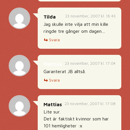
23 november, 2007 kl. 16:43
Tilda
Jag skulle inte vilja att min kille
ringde tre gånger om dagen…
Svara
23 november, 2007 kl. 17:04
Mattias
Garanterat JB alltså.
Svara
23 november, 2007 kl. 17:08
Mattias
Lite sur.
Det är faktiskt kvinnor som har
101 hemligheter :x