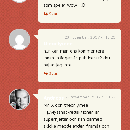
som spelar wow! :D
Svara
23 november, 2007 kl. 13:20
theonlymee
hur kan man ens kommentera
innan inlägget är publicerat? det
hajjar jag inte.
Svara
23 november, 2007 kl. 13:27
Andreas
Mr. X och theonlymee:
Tjuvlyssnat-redaktionen är
superhjältar och kan därmed
skicka meddelanden framåt och