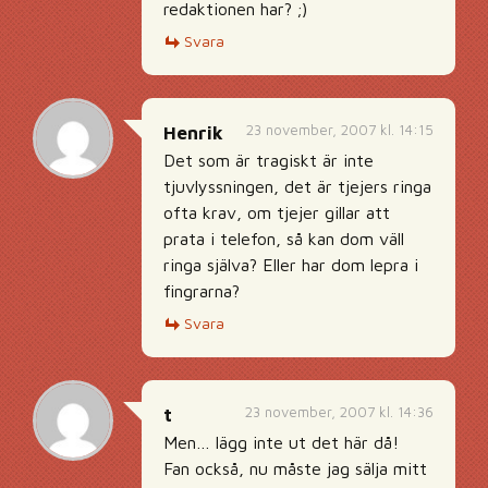
redaktionen har? ;)
Svara
23 november, 2007 kl. 14:15
Henrik
Det som är tragiskt är inte
tjuvlyssningen, det är tjejers ringa
ofta krav, om tjejer gillar att
prata i telefon, så kan dom väll
ringa själva? Eller har dom lepra i
fingrarna?
Svara
23 november, 2007 kl. 14:36
t
Men… lägg inte ut det här då!
Fan också, nu måste jag sälja mitt