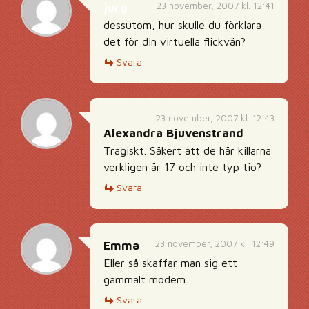
23 november, 2007 kl. 12:41
jurg
dessutom, hur skulle du förklara
det för din virtuella flickvän?
Svara
23 november, 2007 kl. 12:43
Alexandra Bjuvenstrand
Tragiskt. Säkert att de här killarna
verkligen är 17 och inte typ tio?
Svara
23 november, 2007 kl. 12:49
Emma
Eller så skaffar man sig ett
gammalt modem…
Svara