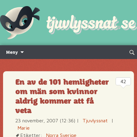
Hoppa
Sök
Meny
till
efte
innehåll
En av de 101 hemligheter
42
om män som kvinnor
aldrig kommer att få
veta
23 november, 2007 (12:36)
|
Tjuvlyssnat
|
Marie
Etiketter:
Norra Sverige