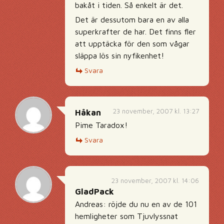
bakåt i tiden. Så enkelt är det.
Det är dessutom bara en av alla
superkrafter de har. Det finns fler
att upptäcka för den som vågar
släppa lös sin nyfikenhet!
Svara
23 november, 2007 kl. 13:27
Håkan
Pime Taradox!
Svara
23 november, 2007 kl. 14:06
GladPack
Andreas: röjde du nu en av de 101
hemligheter som Tjuvlyssnat