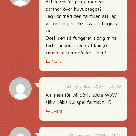
Alltså, varför prata med sin
partner över huvudtaget?
Jag kör med den taktiken att jag
varken ringer eller svarar. Lugnast
så.
Okej, sen så fungerar aldrig mina
förhållanden, men det kan ju
knappast bero på det. Eller?
Svara
23 november, 2007 kl. 20:30
Snottra
Äh, man får väl börja spela WoW
själv. Jäkla kul spel faktiskt. :D
Svara
23 november, 2007 kl. 21:14