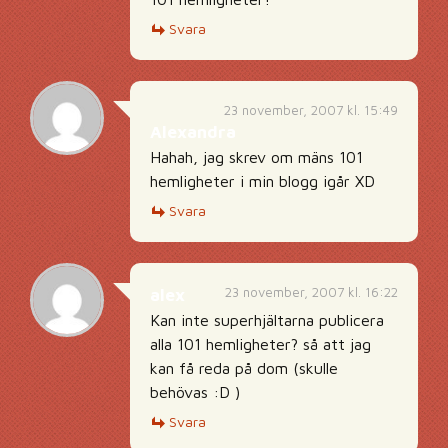
Svara
23 november, 2007 kl. 15:49
Alexandra
Hahah, jag skrev om mäns 101
hemligheter i min blogg igår XD
Svara
23 november, 2007 kl. 16:22
alex
Kan inte superhjältarna publicera
alla 101 hemligheter? så att jag
kan få reda på dom (skulle
behövas :D )
Svara