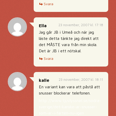
Svara
23 november, 2007 kl. 17:18
Ella
Jag går JB i Umeå och när jag
läste detta tänkte jag direkt att
det MÅSTE vara från min skola.
Det är JB i ett nötskal.
Svara
23 november, 2007 kl. 18:11
kalle
En variant kan vara att påstå att
snusser blockerar telefonen.
http://www.tjuvlyssnat.se/sodra-
sverige/det-kanske-ar-snusser-
som-ar-i-farten-nu-igen