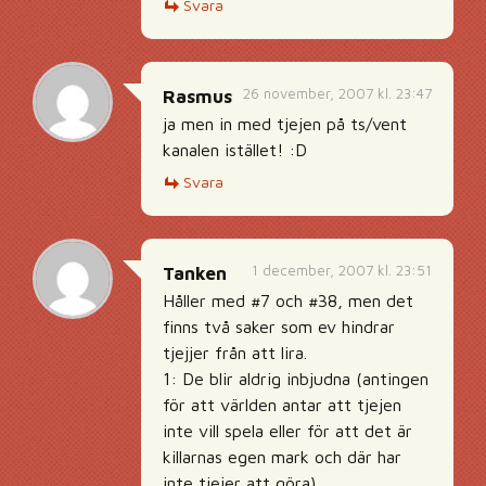
Svara
26 november, 2007 kl. 23:47
Rasmus
ja men in med tjejen på ts/vent
kanalen istället! :D
Svara
1 december, 2007 kl. 23:51
Tanken
Håller med #7 och #38, men det
finns två saker som ev hindrar
tjejjer från att lira.
1: De blir aldrig inbjudna (antingen
för att världen antar att tjejen
inte vill spela eller för att det är
killarnas egen mark och där har
inte tjejer att göra)