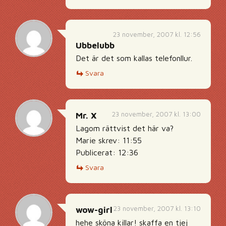
23 november, 2007 kl. 12:56
Ubbelubb
Det är det som kallas telefonllur.
Svara
23 november, 2007 kl. 13:00
Mr. X
Lagom rättvist det här va?
Marie skrev: 11:55
Publicerat: 12:36
Svara
23 november, 2007 kl. 13:10
wow-girl
hehe sköna killar! skaffa en tjej