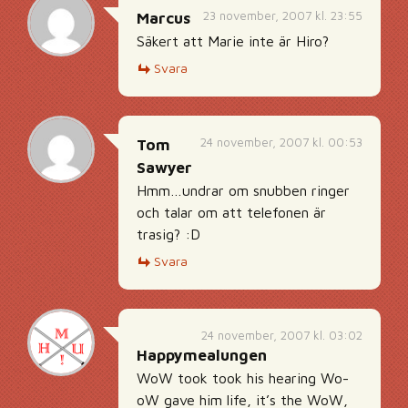
23 november, 2007 kl. 23:55
Marcus
Säkert att Marie inte är Hiro?
Svara
24 november, 2007 kl. 00:53
Tom
Sawyer
Hmm…undrar om snubben ringer
och talar om att telefonen är
trasig? :D
Svara
24 november, 2007 kl. 03:02
Happymealungen
WoW took took his hearing Wo-
oW gave him life, it’s the WoW,