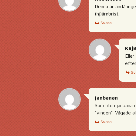
Denna är ändå inge
(hj)ärnbrist.
Svara
Kaj
Elle
efter
Sv
janbanan
Som liten janbanan
”vinden”. Vågade al
Svara