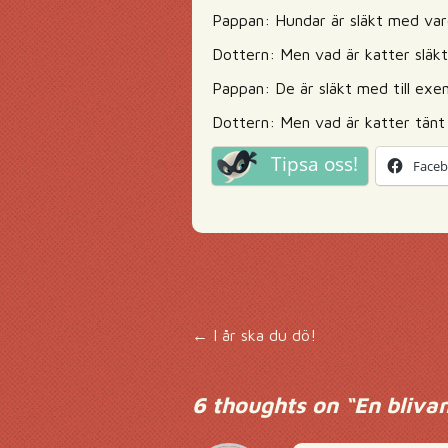
Pappan: Hundar är släkt med var
Dottern: Men vad är katter släk
Pappan: De är släkt med till exem
Dottern: Men vad är katter tän
Tipsa oss!
Face
Inläggsnavigering
←
I år ska du dö!
6 thoughts on “
En bliva