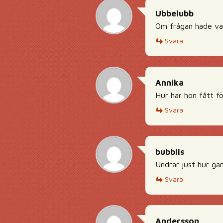
Ubbelubb
Om frågan hade var
Svara
Annika
Hur har hon fått f
Svara
bubblis
Undrar just hur ga
Svara
Andersson