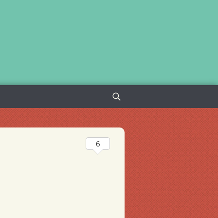
Sök
efter:
6