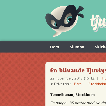
Hoppa
Hem
Slumpa
Skick
till
innehåll
En blivande Tjuvl
22 november, 2013 (15:12)
|
Tj
Etiketter:
Barn
·
Stockholm
Tunnelbanan, Stockholm
En pappa ~35 pratar med sin dot