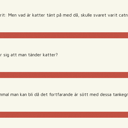
it: Men vad är katter tänt på med då, skulle svaret varit cat
ör sig att man tänder katter?
mmal man kan bli då det fortfarande är sött med dessa tankegr