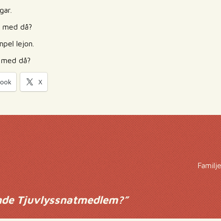
gar.
t med då?
pel lejon.
t med då?
book
X
Familj
nde Tjuvlyssnatmedlem?
”