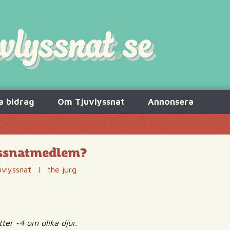
a bidrag
Om Tjuvlyssnat
Annonsera
yssnatmedlem?
uvlyssnat
|
the jurg
ter ~4 om olika djur.