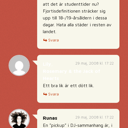
att det är studenttider nu?
Fjortisdefinitionen sträcker sig
upp till 18-/19-årsåldern i dessa
dagar. Hata alla städer i resten av
landet.
Svara
29 maj, 2008 kl. 17:22
Lily,
Rosemary & the Jack of
Hearts
Ett bra lik är ett dött lik.
Svara
29 maj, 2008 kl. 17:22
Runas
En ”pickup” i DJ-sammanhang är, i