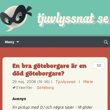
Hoppa
Sök
Meny
till
efte
innehåll
En bra göteborgare är en
50
död göteborgare?
29 maj, 2008 (16:36)
|
Tjuvlyssnat
|
Marie
Etiketter:
Göteborg
Avenyn
En pickup med DJ och några tjejer ~18 glider