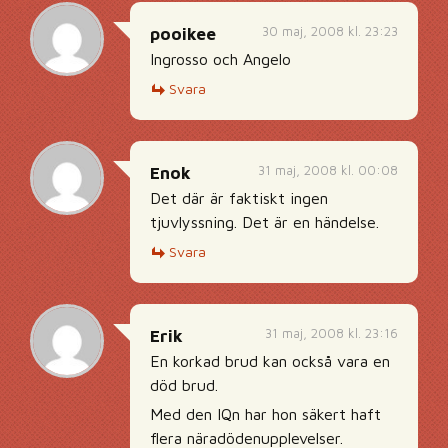
30 maj, 2008 kl. 23:23
pooikee
Ingrosso och Angelo
Svara
31 maj, 2008 kl. 00:08
Enok
Det där är faktiskt ingen
tjuvlyssning. Det är en händelse.
Svara
31 maj, 2008 kl. 23:16
Erik
En korkad brud kan också vara en
död brud.
Med den IQn har hon säkert haft
flera näradödenupplevelser.