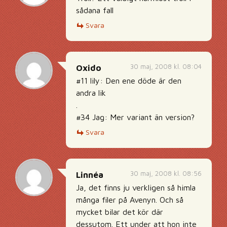
sådana fall
Svara
30 maj, 2008 kl. 08:04
Oxido
#11 lily: Den ene döde är den
andra lik
.
#34 Jag: Mer variant än version?
Svara
30 maj, 2008 kl. 08:56
Linnéa
Ja, det finns ju verkligen så himla
många filer på Avenyn. Och så
mycket bilar det kör där
dessutom. Ett under att hon inte