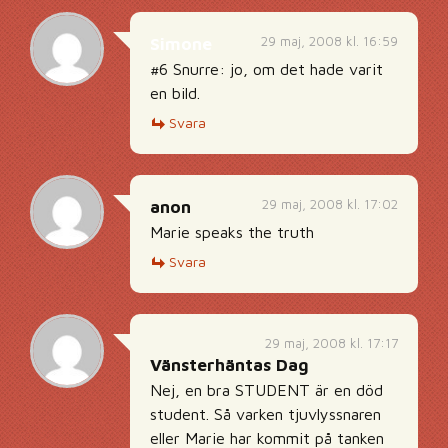
29 maj, 2008 kl. 16:59
Simone
#6 Snurre: jo, om det hade varit
en bild.
Svara
29 maj, 2008 kl. 17:02
anon
Marie speaks the truth
Svara
29 maj, 2008 kl. 17:17
Vänsterhäntas Dag
Nej, en bra STUDENT är en död
student. Så varken tjuvlyssnaren
eller Marie har kommit på tanken