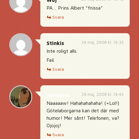
Wuj
PA… Prins Albert *fnissa*
Svara
29 maj, 2008 kl. 19:33
Stinkis
Inte roligt alls.
Fail.
Svara
29 maj, 2008 kl. 19:43
Hannibal
Naaaaaw! Hahahahahaha! (=Lol!)
Götelaborgarna kan det där med
humor! Mer sånt! Telefonen, va?
Ojojoj!
Svara