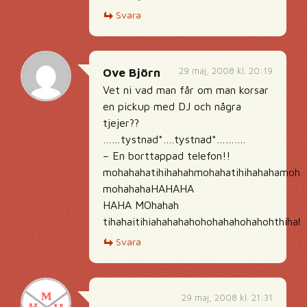
Svara
29 maj, 2008 kl. 20:19
Ove Björn
Vet ni vad man får om man korsar
en pickup med DJ och några
tjejer??
……tystnad*….tystnad*……….
– En borttappad telefon!!
mohahahatihihahahmohahatihihahahamoh
mohahahaHAHAHA
HAHA MOhahah
tihahaitihiahahahahohohahahohahohthih
Svara
29 maj, 2008 kl. 21:31