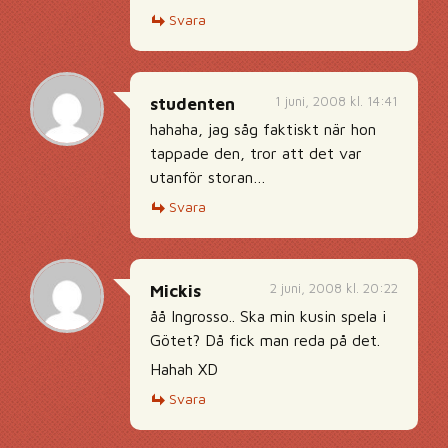
Svara
1 juni, 2008 kl. 14:41
studenten
hahaha, jag såg faktiskt när hon
tappade den, tror att det var
utanför storan…
Svara
2 juni, 2008 kl. 20:22
Mickis
åå Ingrosso.. Ska min kusin spela i
Götet? Då fick man reda på det.
Hahah XD
Svara