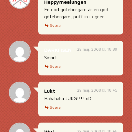
Happymealungen
En död göteborgare är en god
göteborgare, puff in i ugnen.
Svara
29 maj, 2008 kl. 18:39
DARKFISEN
Smart…
Svara
29 maj, 2008 kl. 18:45
Lukt
Hahahaha JURG!!!! xD
Svara
29 maj, 2008 kl. 18:46