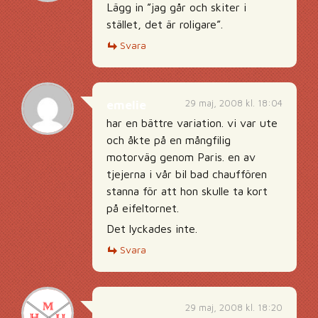
Lägg in ”jag går och skiter i
stället, det är roligare”.
Svara
29 maj, 2008 kl. 18:04
emelie
har en bättre variation. vi var ute
och åkte på en mångfilig
motorväg genom Paris. en av
tjejerna i vår bil bad chauffören
stanna för att hon skulle ta kort
på eifeltornet.
Det lyckades inte.
Svara
29 maj, 2008 kl. 18:20