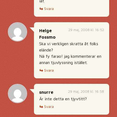
iaf.
Svara
29 maj, 2008 kl. 16:52
Helge
Fossmo
Ska vi verkligen skratta åt folks
elände?
Nä fy farao! jag kommenterar en
annan tjuvlyssning istället.
Svara
29 maj, 2008 kl. 16:58
snurre
Är inte detta en tjyvtitt?
Svara