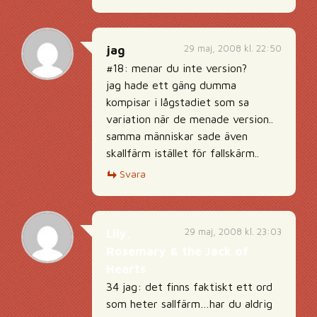
29 maj, 2008 kl. 22:50
jag
#18: menar du inte version?
jag hade ett gäng dumma
kompisar i lågstadiet som sa
variation när de menade version..
samma människar sade även
skallfärm istället för fallskärm..
Svara
29 maj, 2008 kl. 23:03
Lily,
Rosemary & the Jack of
Hearts
34 jag: det finns faktiskt ett ord
som heter sallfärm…har du aldrig