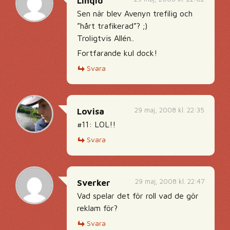
Linqid
Sen när blev Avenyn trefilig och
”hårt trafikerad”? ;)
Troligtvis Allén..
Fortfarande kul dock!
Svara
29 maj, 2008 kl. 22:35
Lovisa
#11: LOL!!
Svara
29 maj, 2008 kl. 22:47
Sverker
Vad spelar det för roll vad de gör
reklam för?
Svara