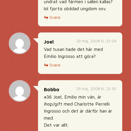
undrat vad färmen i sallen kallas?
lol fjortis obildad ungdom osv.
Svara
29 maj, 2008 kl. 23:04
Joel
Vad tusan hade det här med
Emilio Ingrosso att göra?
Svara
29 maj, 2008 kl. 23:30
Bobbo
#36 Joel, Emilio min vän, är
ihop/gift med Charlotte Perrelli
Ingrosso och det är därför han är
med.
Det var allt.