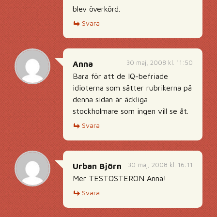
blev överkörd.
Svara
30 maj, 2008 kl. 11:50
Anna
Bara för att de IQ-befriade
idioterna som sätter rubrikerna på
denna sidan är äckliga
stockholmare som ingen vill se åt.
Svara
30 maj, 2008 kl. 16:11
Urban Björn
Mer TESTOSTERON Anna!
Svara