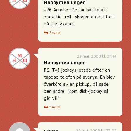
Happymealungen
#26 Annelie: Det är bättre att
mata tio troll i skogen en ett troll
på tjuvlyssnat.
Svara
29 maj, 2008 kl. 21:34
Happymealungen
PS. Två jockeys letade efter en
tappad telefon på avenyn. En blev
överkörd av en pickup, då sade
den andre: ”kom disk-jockey så
går vi!”
Svara
29 maj, 2008 kl. 22:02