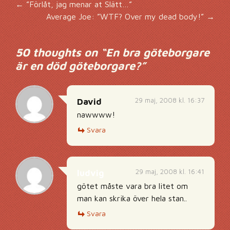
Inläggsnavigering
←
”Förlåt, jag menar at Slätt…”
Average Joe: ”WTF? Over my dead body!”
→
50 thoughts on “
En bra göteborgare
är en död göteborgare?
”
29 maj, 2008 kl. 16:37
David
nawwww!
Svara
29 maj, 2008 kl. 16:41
ludvig
götet måste vara bra litet om
man kan skrika över hela stan..
Svara