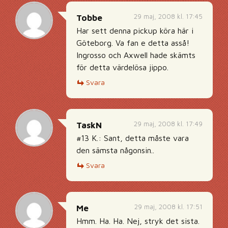
29 maj, 2008 kl. 17:45
Tobbe
Har sett denna pickup köra här i
Göteborg. Va fan e detta asså!
Ingrosso och Axwell hade skämts
för detta värdelösa jippo.
Svara
29 maj, 2008 kl. 17:49
TaskN
#13 K.: Sant, detta måste vara
den sämsta någonsin..
Svara
29 maj, 2008 kl. 17:51
Me
Hmm. Ha. Ha. Nej, stryk det sista.