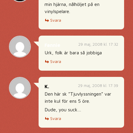
min hjärna, nålhöljet på en
vinylspelare.
Svara
29 maj, 2008 kl. 17:32
Fannie
Urk, folk är bara så jobbiga
Svara
29 maj, 2008 kl. 17:39
K.
Den här sk ”Tjuvlyssningen” var
inte kul för ens 5 öre.
Dude, you suck…
Svara