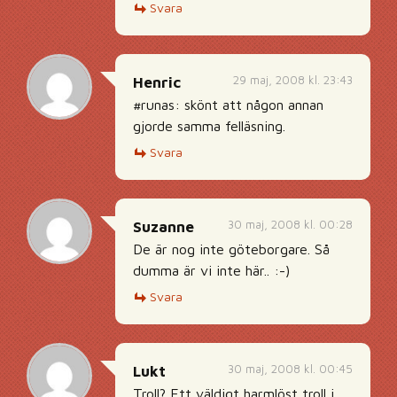
Svara
29 maj, 2008 kl. 23:43
Henric
#runas: skönt att någon annan
gjorde samma felläsning.
Svara
30 maj, 2008 kl. 00:28
Suzanne
De är nog inte göteborgare. Så
dumma är vi inte här.. :-)
Svara
30 maj, 2008 kl. 00:45
Lukt
Troll? Ett väldigt harmlöst troll i