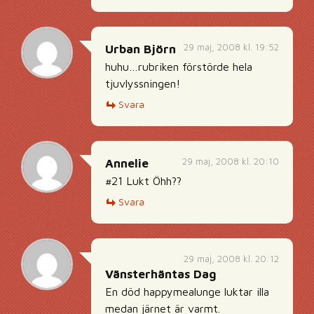
29 maj, 2008 kl. 19:52
Urban Björn
huhu…rubriken förstörde hela
tjuvlyssningen!
Svara
29 maj, 2008 kl. 20:10
Annelie
#21 Lukt Öhh??
Svara
29 maj, 2008 kl. 20:12
Vänsterhäntas Dag
En död happymealunge luktar illa
medan järnet är varmt.