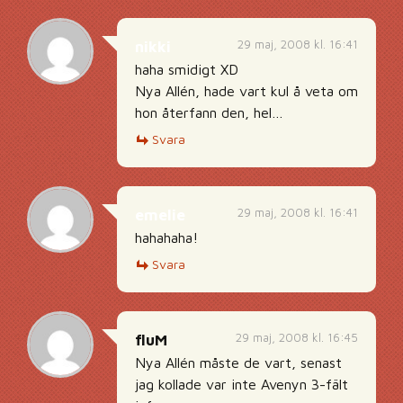
29 maj, 2008 kl. 16:41
nikki
haha smidigt XD
Nya Allén, hade vart kul å veta om
hon återfann den, hel…
Svara
29 maj, 2008 kl. 16:41
emelie
hahahaha!
Svara
29 maj, 2008 kl. 16:45
fluM
Nya Allén måste de vart, senast
jag kollade var inte Avenyn 3-fält