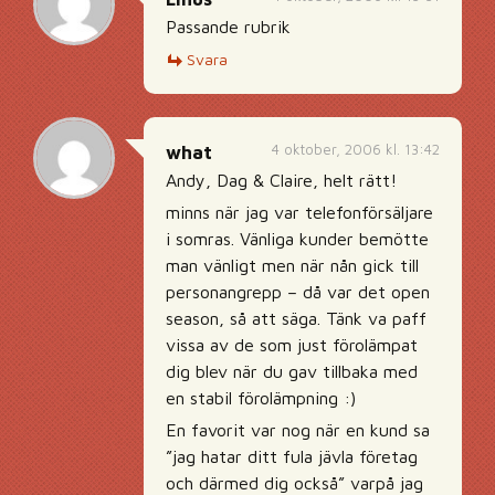
Passande rubrik
Svara
4 oktober, 2006 kl. 13:42
what
Andy, Dag & Claire, helt rätt!
minns när jag var telefonförsäljare
i somras. Vänliga kunder bemötte
man vänligt men när nån gick till
personangrepp – då var det open
season, så att säga. Tänk va paff
vissa av de som just förolämpat
dig blev när du gav tillbaka med
en stabil förolämpning :)
En favorit var nog när en kund sa
”jag hatar ditt fula jävla företag
och därmed dig också” varpå jag