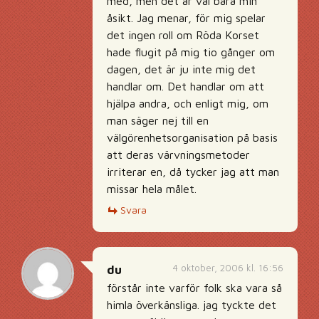
med, men det är väl bara min
åsikt. Jag menar, för mig spelar
det ingen roll om Röda Korset
hade flugit på mig tio gånger om
dagen, det är ju inte mig det
handlar om. Det handlar om att
hjälpa andra, och enligt mig, om
man säger nej till en
välgörenhetsorganisation på basis
att deras värvningsmetoder
irriterar en, då tycker jag att man
missar hela målet.
Svara
4 oktober, 2006 kl. 16:56
du
förstår inte varför folk ska vara så
himla överkänsliga. jag tyckte det