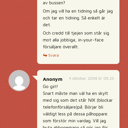
av bussen?
Om jag vill ha en tidning så går jag
och tar en tidning. Så enkelt är
det.
Och credd till tjejen som står sig
mot alla jobbiga, in-your-face
försäljare överallt.
Svara
4 oktober, 2006 kl. 09:23
Anonym
Go girl!
Snart måste man väl ha en skylt
med sig som det står NIX (blockar
telefonförsäljare)på. Börjar bli
väldigt less på dessa påhoppare
som förstör min vardag. Vill jag
byta abbonemang så gör jag för