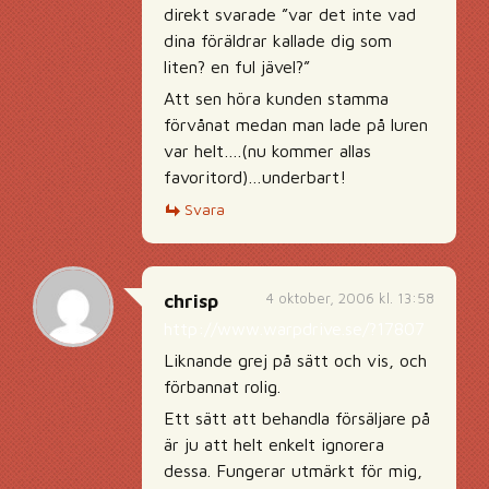
direkt svarade ”var det inte vad
dina föräldrar kallade dig som
liten? en ful jävel?”
Att sen höra kunden stamma
förvånat medan man lade på luren
var helt….(nu kommer allas
favoritord)…underbart!
Svara
4 oktober, 2006 kl. 13:58
chrisp
http://www.warpdrive.se/?17807
Liknande grej på sätt och vis, och
förbannat rolig.
Ett sätt att behandla försäljare på
är ju att helt enkelt ignorera
dessa. Fungerar utmärkt för mig,