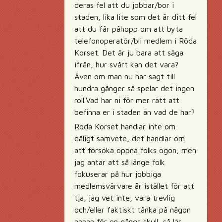
deras fel att du jobbar/bor i
staden, lika lite som det är ditt fel
att du får påhopp om att byta
telefonoperatör/bli medlem i Röda
Korset. Det är ju bara att säga
ifrån, hur svårt kan det vara?
Även om man nu har sagt till
hundra gånger så spelar det ingen
roll.Vad har ni för mer rätt att
befinna er i staden än vad de har?
Röda Korset handlar inte om
dåligt samvete, det handlar om
att försöka öppna folks ögon, men
jag antar att så länge folk
fokuserar på hur jobbiga
medlemsvärvare är istället för att
tja, jag vet inte, vara trevlig
och/eller faktiskt tänka på någon
annan för en gångs skull, så lär