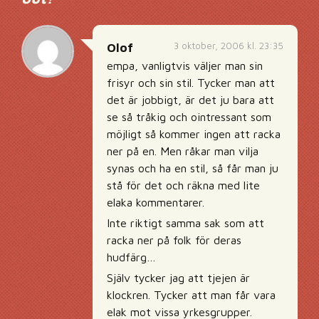
3 oktober, 2006 kl. 23:35
Olof
empa, vanligtvis väljer man sin
frisyr och sin stil. Tycker man att
det är jobbigt, är det ju bara att
se så tråkig och ointressant som
möjligt så kommer ingen att racka
ner på en. Men råkar man vilja
synas och ha en stil, så får man ju
stå för det och räkna med lite
elaka kommentarer.
Inte riktigt samma sak som att
racka ner på folk för deras
hudfärg…
Själv tycker jag att tjejen är
klockren. Tycker att man får vara
elak mot vissa yrkesgrupper.