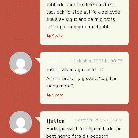
Jobbade som taxitelefonist ett
tag, och förstod att folk behövde
skälla av sig ibland på mig trots
att jag bara gjorde mitt jobb.
Svara
4 oktober, 2006 kl. 00:05
Arla
Jäklar, vilken äg rubrik! :D
Annars brukar jag svara ”Jag har
ingen mobil”.
Svara
4 oktober, 2006 kl. 00:14
fjutten
Hade jag varit försäljaren hade jag
bett henne fara dit pepparn