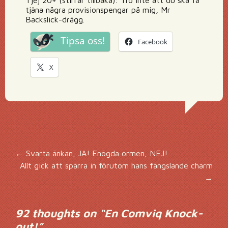
Tjej 20+ (stirrar tillbaka): Tro inte att du ska få
tjäna några provisionspengar på mig, Mr
Backslick-drägg.
Tipsa oss!
Facebook
X
Inläggsnavigering
←
Svarta änkan, JA! Enögda ormen, NEJ!
Allt gick att spärra in förutom hans fängslande charm
→
92 thoughts on “
En Comviq Knock-
out!
”