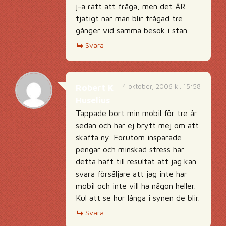
j-a rätt att fråga, men det ÄR
tjatigt när man blir frågad tre
gånger vid samma besök i stan.
Svara
4 oktober, 2006 kl. 15:58
Robert K
Huselius
Tappade bort min mobil för tre år
sedan och har ej brytt mej om att
skaffa ny. Förutom insparade
pengar och minskad stress har
detta haft till resultat att jag kan
svara försäljare att jag inte har
mobil och inte vill ha någon heller.
Kul att se hur långa i synen de blir.
Svara