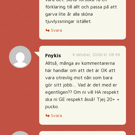
förklaring till allt och passa på att
garva lite år alla sköna
tjuvlyssningar istället.
Svara
4 oktober, 2006 kl. 08:49
Fnykis
Alltså, många av kommentarerna
här handlar om att det är OK att
vara otrevlig mot nån som bara
gör sitt jobb… Vad är det med er
egentligen?? Om ni vill HA respekt
ska ni GE respekt åsså! Tjej 20+ =
pucko.
Svara