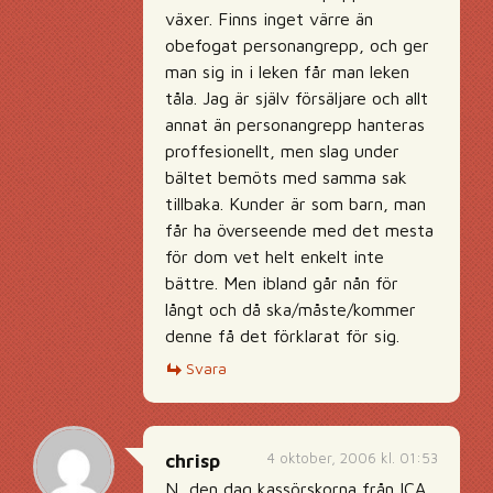
växer. Finns inget värre än
obefogat personangrepp, och ger
man sig in i leken får man leken
tåla. Jag är själv försäljare och allt
annat än personangrepp hanteras
proffesionellt, men slag under
bältet bemöts med samma sak
tillbaka. Kunder är som barn, man
får ha överseende med det mesta
för dom vet helt enkelt inte
bättre. Men ibland går nån för
långt och då ska/måste/kommer
denne få det förklarat för sig.
Svara
4 oktober, 2006 kl. 01:53
chrisp
N, den dag kassörskorna från ICA