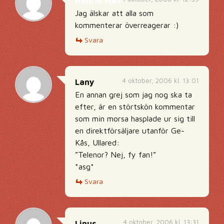
Henrik Hall
Jag älskar att alla som
kommenterar överreagerar :)
Svara
4 oktober, 2006 kl. 13:01
Lany
En annan grej som jag nog ska ta
efter, är en störtskön kommentar
som min morsa hasplade ur sig till
en direktförsäljare utanför Ge-
Kås, Ullared:
”Telenor? Nej, fy fan!”
*asg*
Svara
4 oktober, 2006 kl. 13:31
Linus