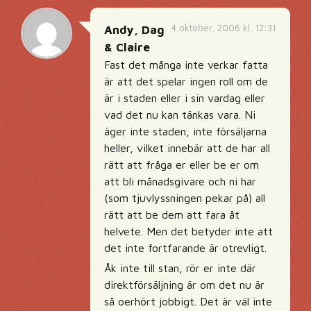
4 oktober, 2006 kl. 12:31
Andy, Dag
& Claire
Fast det många inte verkar fatta
är att det spelar ingen roll om de
är i staden eller i sin vardag eller
vad det nu kan tänkas vara. Ni
äger inte staden, inte försäljarna
heller, vilket innebär att de har all
rätt att fråga er eller be er om
att bli månadsgivare och ni har
(som tjuvlyssningen pekar på) all
rätt att be dem att fara åt
helvete. Men det betyder inte att
det inte fortfarande är otrevligt.
Åk inte till stan, rör er inte där
direktförsäljning är om det nu är
så oerhört jobbigt. Det är väl inte