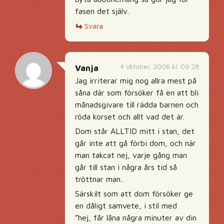
fasen det själv.
Svara
4 oktober, 2006 kl. 09:28
Vanja
Jag irriterar mig nog allra mest på
såna där som försöker få en att bli
månadsgivare till rädda barnen och
röda korset och allt vad det är.
Dom står ALLTID mitt i stan, det
går inte att gå förbi dom, och när
man takcat nej, varje gång man
går till stan i några års tid så
tröttnar man..
Särskilt som att dom försöker ge
en dåligt samvete, i stil med
”hej, får låna några minuter av din