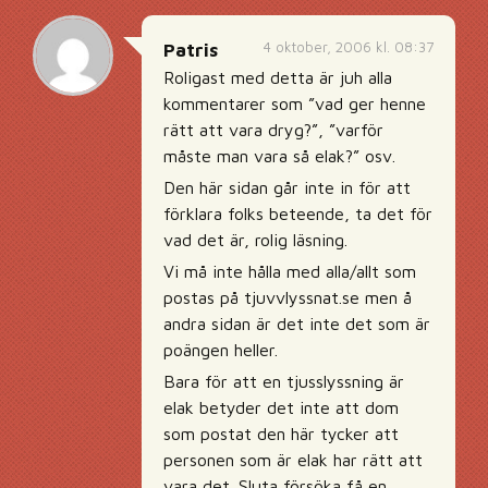
4 oktober, 2006 kl. 08:37
Patris
Roligast med detta är juh alla
kommentarer som ”vad ger henne
rätt att vara dryg?”, ”varför
måste man vara så elak?” osv.
Den här sidan går inte in för att
förklara folks beteende, ta det för
vad det är, rolig läsning.
Vi må inte hålla med alla/allt som
postas på tjuvvlyssnat.se men å
andra sidan är det inte det som är
poängen heller.
Bara för att en tjusslyssning är
elak betyder det inte att dom
som postat den här tycker att
personen som är elak har rätt att
vara det. Sluta försöka få en