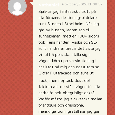
4 oktober, 2006 kl. 08:57
Nathaniel
Själv är jag fantastiskt trött på
alla förbannade tidningsutdelare
runt Slussen i Stockholm. När jag
går av bussen, lagom sen till
tunnelbanan, med en 100+ sidors
bok i ena handen, väska och SL-
kort i andra är precis det sista jag
vill att 5 pers ska ställa sig i
vägen, köra upp varsin tidning i
ansiktet på mig och dessutom se
GRYMT uttråkade och sura ut.
Tack, men nej tack. Just det
faktum att de står ivägen för alla
andra är helt obegripligt också.
Varför måste jag zick-zacka mellan
brandgula och gräsgröna,
mänskliga tidningsställ när jag går