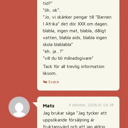
tid?”
”öh.. ok”..
”Jo, vi skänker pengar till ”Barnen
I Afrika” det dör XXX om dagen..
blabla, ingen mat, blabla, dåligt
vatten, blabla aids, blabla ingen
skola blablabla”
”eh.. ja…?”
”vill du bli månadsgivare”
Tack för all trevlig information
liksom..
Svara
4 oktober, 2006 kl. 09:38
Mats
Jag brukar säga ”Jag tycker att
uppsökande försäljning är
fruktansvärd och att jag aldrig