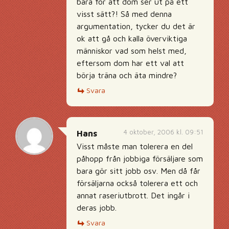
bara för att dom ser ut på ett
visst sätt?! Så med denna
argumentation, tycker du det är
ok att gå och kalla överviktiga
människor vad som helst med,
eftersom dom har ett val att
börja träna och äta mindre?
Svara
4 oktober, 2006 kl. 09:51
Hans
Visst måste man tolerera en del
påhopp från jobbiga försäljare som
bara gör sitt jobb osv. Men då får
försäljarna också tolerera ett och
annat raseriutbrott. Det ingår i
deras jobb.
Svara