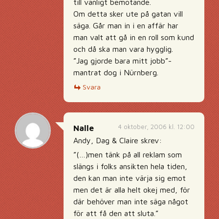
till vänligt bemötande.
Om detta sker ute på gatan vill
säga. Går man in i en affär har
man valt att gå in en roll som kund
och då ska man vara hygglig.
”Jag gjorde bara mitt jobb”-
mantrat dog i Nürnberg.
Svara
4 oktober, 2006 kl. 12:00
Nalle
Andy, Dag & Claire skrev:
”(…)men tänk på all reklam som
slängs i folks ansikten hela tiden,
den kan man inte värja sig emot
men det är alla helt okej med, för
där behöver man inte säga något
för att få den att sluta.”