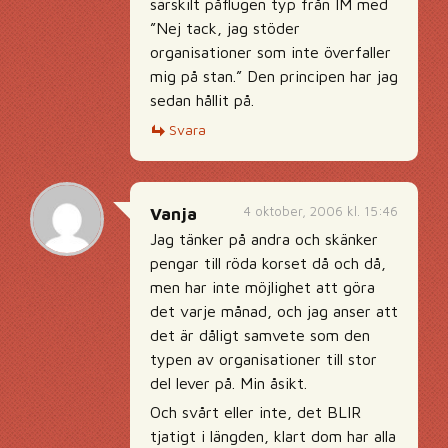
särskilt påflugen typ från IM med
”Nej tack, jag stöder
organisationer som inte överfaller
mig på stan.” Den principen har jag
sedan hållit på.
Svara
4 oktober, 2006 kl. 15:46
Vanja
Jag tänker på andra och skänker
pengar till röda korset då och då,
men har inte möjlighet att göra
det varje månad, och jag anser att
det är dåligt samvete som den
typen av organisationer till stor
del lever på. Min åsikt.
Och svårt eller inte, det BLIR
tjatigt i längden, klart dom har alla