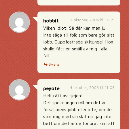
4 oktober, 2006 kl. 10:21
hobbit
Vilken idiot! Så där kan man ju
inte säga till folk som bara gör sitt
jobb. Ouppfostrade skitunge! Hon
skulle fått en smäll av mig i alla
fall.
Svara
4 oktober, 2006 kl. 11:08
peyote
Helt rätt av tjejen!
Det spelar ingen roll om det är
försäljarens jobb eller inte; om de
stör mig med sin skit när jag inte
bett om de har de förlorat sin rätt