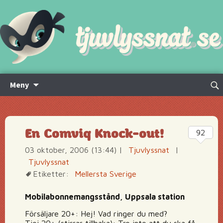
Hoppa
Sök
Meny
till
efte
innehåll
En Comviq Knock-out!
92
03 oktober, 2006 (13:44)
|
Tjuvlyssnat
|
Tjuvlyssnat
Etiketter:
Mellersta Sverige
Mobilabonnemangsstånd, Uppsala station
Försäljare 20+: Hej! Vad ringer du med?