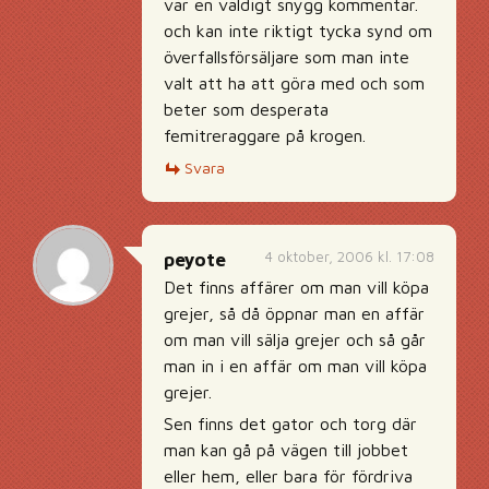
var en väldigt snygg kommentar.
och kan inte riktigt tycka synd om
överfallsförsäljare som man inte
valt att ha att göra med och som
beter som desperata
femitreraggare på krogen.
Svara
4 oktober, 2006 kl. 17:08
peyote
Det finns affärer om man vill köpa
grejer, så då öppnar man en affär
om man vill sälja grejer och så går
man in i en affär om man vill köpa
grejer.
Sen finns det gator och torg där
man kan gå på vägen till jobbet
eller hem, eller bara för fördriva