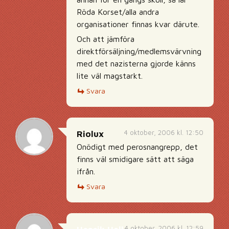
Röda Korset/alla andra
organisationer finnas kvar därute.
Och att jämföra
direktförsäljning/medlemsvärvning
med det nazisterna gjorde känns
lite väl magstarkt.
Svara
4 oktober, 2006 kl. 12:50
Riolux
Onödigt med perosnangrepp, det
finns väl smidigare sätt att säga
ifrån.
Svara
4 oktober, 2006 kl. 12:59