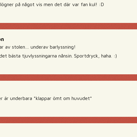
lögner på något vis men det där var fan kul! :D
on
ttar av stolen… underav barlyssning!
 det bästa tjuvlyssningarna nånsin. Sportdryck, haha. :)
ker är underbara *klappar ömt om huvudet*