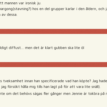
att mannen var ironisk ju.
hargong(stavning?) hos en del grupper karlar i den åldern, och 
n av dessa.
ldigt diffust… men det är klart gubben ska lite öl
s tveksamhet innan han specificerade vad han köpte? Jag hade
jag försökt hålla mig tills han lagt på för att vara lite snäll).
inte om det behövs sägas fler gånger men Jennie är tokbra på r