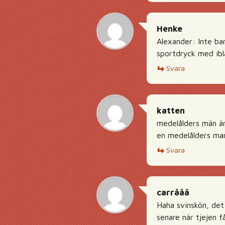
Henke
Alexander: Inte ba
sportdryck med ibl
Svara
katten
medelålders män är
en medelålders ma
Svara
carrååå
Haha svinskön, det 
senare när tjejen f