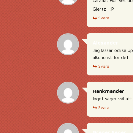
carååå: Hur vet du 
Giertz: :P
Svara
Alexander
Jag lassar också u
alkoholist för det.
Svara
Hankmander
Inget säger väl att
Svara
Greger Seger