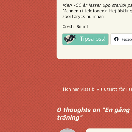
Man ~50 år lassar upp starköl p
Mannen (i telefonen): Hej älskling
sportdryck nu innan…
Cred: Smurf
Tipsa oss!
Face
Inläggsnavigering
←
Hon har visst blivit utsatt för li
0 thoughts on “
En gång 
träning
”