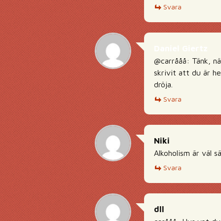
Svara
Daniel Giertz
@carrååå: Tänk, när
skrivit att du är 
dröja.
Svara
Niki
Alkoholism är väl s
Svara
dll