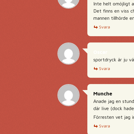
Inte helt omöjligt 
Det finns en viss c
mannen tillhörde e
Svara
Oscar
sportdryck är ju vä
Svara
Munche
Anade jag en stund
där live (dock hade 
Förresten vet jag 
Svara