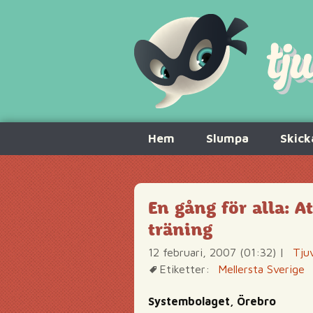
Hoppa
Hem
Slumpa
Skick
till
innehåll
En gång för alla: 
träning
12 februari, 2007 (01:32)
|
Tju
Etiketter:
Mellersta Sverige
Systembolaget, Örebro