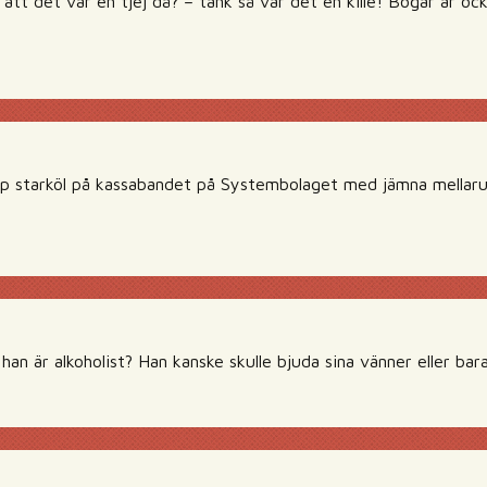
att det var en tjej då? – tänk så var det en kille! Bögar är oc
pp starköl på kassabandet på Systembolaget med jämna mellaru
 han är alkoholist? Han kanske skulle bjuda sina vänner eller bar