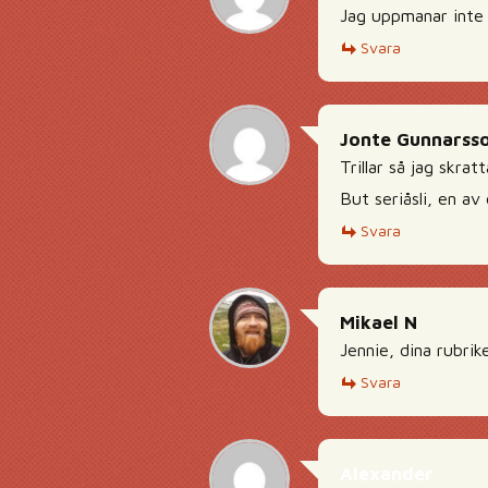
Jag uppmanar inte 
Svara
Jonte Gunnarss
Trillar så jag skra
But seriåsli, en av
Svara
Mikael N
Jennie, dina rubri
Svara
Alexander