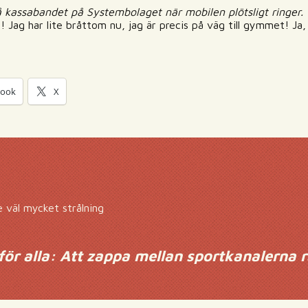
å kassabandet på Systembolaget när mobilen plötsligt ringer.
! Jag har lite bråttom nu, jag är precis på väg till gymmet! Ja,
book
X
te väl mycket strålning
för alla: Att zappa mellan sportkanalerna