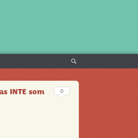
Sök
efter:
nas INTE som
0