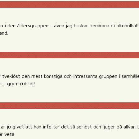
ra i den åldersgruppen… även jag brukar benämna di alkoholhal
and.
 tveklöst den mest konstiga och intressanta gruppen i samhället
n… grym rubrik!
är ju givet att han inte tar det så seriöst och ljuger på allva
år veta