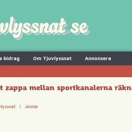
a bidrag
Om Tjuvlyssnat
Annonsera
Att zappa mellan sportkanalerna räk
vlyssnat
|
Jennie