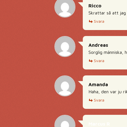
Ricco
Skrattar så att jag
Svara
Andreas
Sorglig människa, h
Svara
Amanda
Haha, den var ju ri
Svara
Marcus R