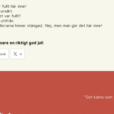
 fullt här inne!
ursäkt.
t var fullt?
utifrån.
 dörrarna hinner stängas): Nej, men man gör det här inne!
sare en riktigt god jul!
book
X
”Det känns som a