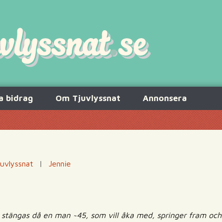
a bidrag
Om Tjuvlyssnat
Annonsera
uvlyssnat
|
Jennie
tt stängas då en man ~45, som vill åka med, springer fram oc