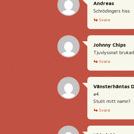
Andreas
Schrödingers hiss.
Svara
Johnny Chips
Tjuvlyssnat brukade
Svara
Vänsterhäntas 
#4
Stulit mitt namn?
Svara