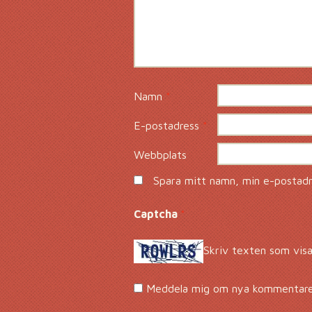
Namn
*
E-postadress
*
Webbplats
Spara mitt namn, min e-postadre
Captcha
*
Skriv texten som visa
Meddela mig om nya kommentarer