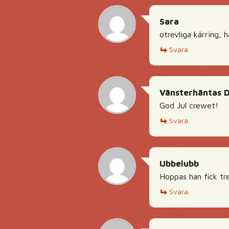
Sara
otrevliga kärring, 
Svara
Vänsterhäntas 
God Jul crewet!
Svara
Ubbelubb
Hoppas han fick trev
Svara