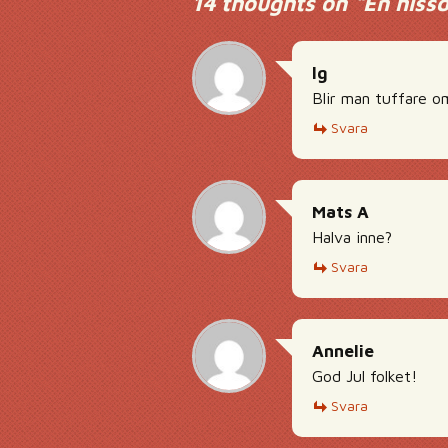
14 thoughts on “
En hissd
lg
Blir man tuffare o
Svara
Mats A
Halva inne?
Svara
Annelie
God Jul folket!
Svara