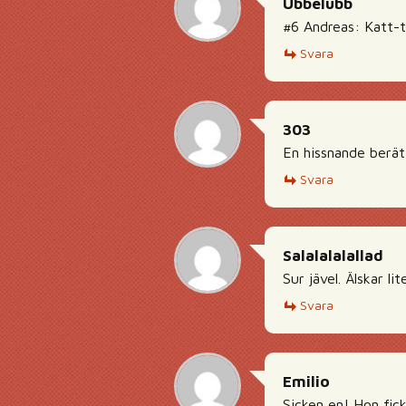
Ubbelubb
#6 Andreas: Katt-t
Svara
303
En hissnande berä
Svara
Salalalalallad
Sur jävel. Älskar li
Svara
Emilio
Sicken en! Hon fick