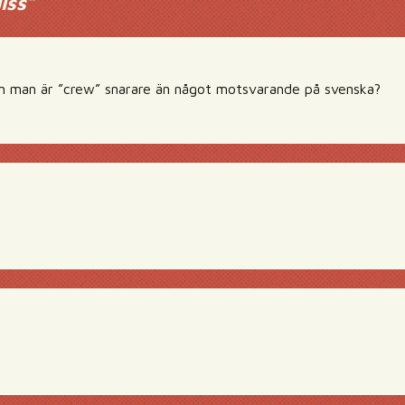
iss
”
m man är ”crew” snarare än något motsvarande på svenska?