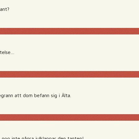
ant?
ttelse…
tegrann att dom befann sig i Älta.
 nog inte några julklappar den tanten!