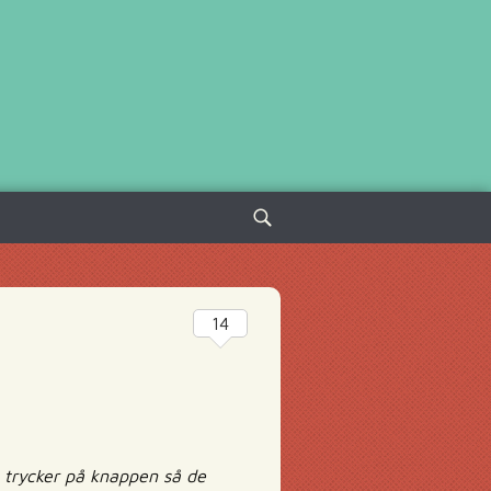
Sök
efter:
14
h trycker på knappen så de