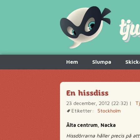
Hoppa
Hem
Slumpa
Skick
till
innehåll
En hissdiss
23 december, 2012 (22:32)
|
Tj
Etiketter:
Stockholm
Älta centrum, Nacka
Hissdörrarna håller precis på a