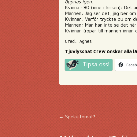
öppnas igen.
Kvinna ~80 (inne i hissen): Det är
Mannen: Jag ser det, jag ber om 
Kvinnan: Varför tryckte du om de
Mannen: Man kan inte se det här 
Kvinnan (ropar till mannen innan
Cred: Agnes
Tjuvlyssnat Crew önskar alla lä
Tipsa oss!
Face
Inläggsnavigering
←
Spelautomat?