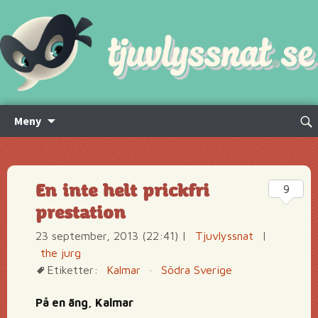
Hoppa
Sök
Meny
till
efte
innehåll
En inte helt prickfri
9
prestation
23 september, 2013 (22:41)
|
Tjuvlyssnat
|
the jurg
Etiketter:
Kalmar
·
Södra Sverige
På en äng, Kalmar