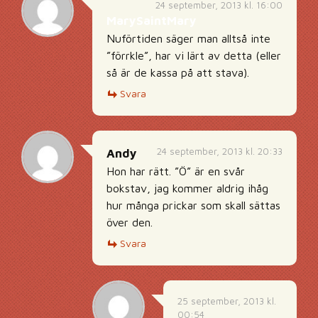
24 september, 2013 kl. 16:00
MarySaintMary
Nuförtiden säger man alltså inte
”förrkle”, har vi lärt av detta (eller
så är de kassa på att stava).
Svara
24 september, 2013 kl. 20:33
Andy
Hon har rätt. ”Ö” är en svår
bokstav, jag kommer aldrig ihåg
hur många prickar som skall sättas
över den.
Svara
25 september, 2013 kl.
00:54