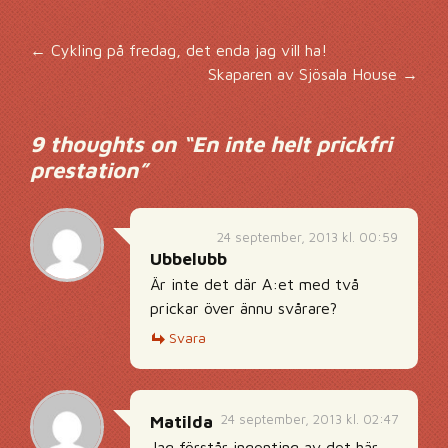
Inläggsnavigering
←
Cykling på fredag, det enda jag vill ha!
Skaparen av Sjösala House
→
9 thoughts on “
En inte helt prickfri
prestation
”
24 september, 2013 kl. 00:59
Ubbelubb
Är inte det där A:et med två
prickar över ännu svårare?
Svara
24 september, 2013 kl. 02:47
Matilda
Jag förstår ingenting av det här…