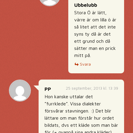
Ubbelubb
Stora Ö är lätt,
värre är om lilla ö är
så litet att det inte
syns ty då är det
ett grund och då
sätter man en prick
mitt på.
Svara
25 september, 2013 kl. 13:39
PP
Hon kanske uttalar det
”furrklede”. Vissa dialekter
försvårar stavningen. :) Det blir
lättare om man förstår hur ordet
bildats, dvs ett kläde som man bär
för (= ovanpå sina andra kläder).