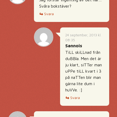
Svåra bokstäver?
Svara
24 september, 2013 kl.
08:35
Sannois
TiLL skiLLnad från
duBBla. Men det är
ju klart, siTTer man
uPPe tiLL kvart i 3
på naTTen blir man
gärna lite dum i
huVVe. :]
Svara