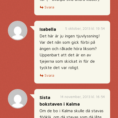
Svara
5 oktober, 2013 kl. 19:54
Isabella
Det här är ju ingen tjuvlyssning!
Var det nån som gick förbi på
ängen och råkade höra liksom?
Uppenbart att det är en av
tjejerna som skickat in för de
tyckte det var roligt.
Svara
14 november, 2013 kl. 16:54
Sista
bokstaven i Kalma
Om de bo i Kalma skulle dä stavas
fööklä, om dä stavas som dä låte.