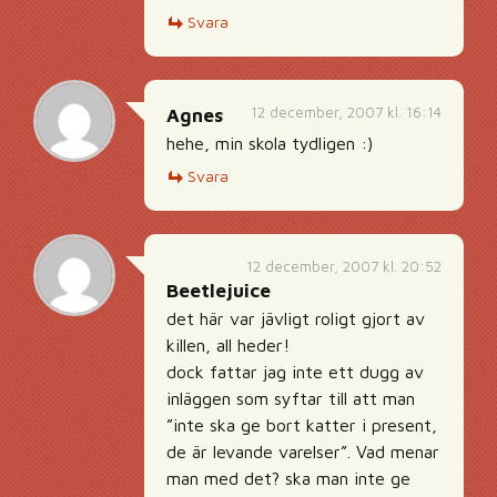
Svara
12 december, 2007 kl. 16:14
Agnes
hehe, min skola tydligen :)
Svara
12 december, 2007 kl. 20:52
Beetlejuice
det här var jävligt roligt gjort av
killen, all heder!
dock fattar jag inte ett dugg av
inläggen som syftar till att man
”inte ska ge bort katter i present,
de är levande varelser”. Vad menar
man med det? ska man inte ge