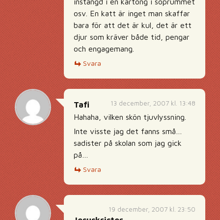
instängd i en kartong i soprummet
osv. En katt är inget man skaffar
bara för att det är kul, det är ett
djur som kräver både tid, pengar
och engagemang.
Svara
13 december, 2007 kl. 13:48
Tafi
Hahaha, vilken skön tjuvlyssning.
Inte visste jag det fanns små…
sadister på skolan som jag gick
på…
Svara
19 december, 2007 kl. 23:50