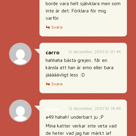
borde vara helt självklara men som
inte är det. Förklara för mig
varför.
Svara
12 december, 2007 kl. 01:44
carro
hahhaha bästa grejen.. får en
känsla att han är emo eller bara
jääääävligt less :D
Svara
12 december, 2007 kl. 14:49
Alma
#49 hahah! underbart ju ;P
Mina katter verkar inte veta vad
de heter vad jag har märkt iaf