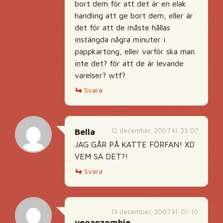
bort dem för att det är en elak
handling att ge bort dem, eller är
det för att de måste hållas
instängda några minuter i
pappkartong, eller varför ska man
inte det? för att de är levande
varelser? wtf?
Svara
12 december, 2007 kl. 23:07
Bella
JAG GÅR PÅ KATTE FÖRFAN! XD
VEM SA DET?!
Svara
13 december, 2007 kl. 01:10
veganzombie