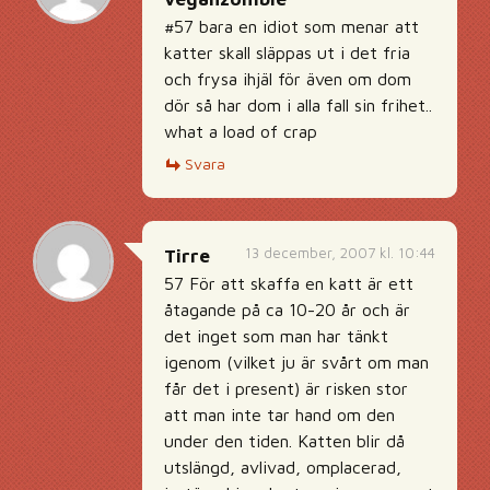
#57 bara en idiot som menar att
katter skall släppas ut i det fria
och frysa ihjäl för även om dom
dör så har dom i alla fall sin frihet..
what a load of crap
Svara
13 december, 2007 kl. 10:44
Tirre
57 För att skaffa en katt är ett
åtagande på ca 10-20 år och är
det inget som man har tänkt
igenom (vilket ju är svårt om man
får det i present) är risken stor
att man inte tar hand om den
under den tiden. Katten blir då
utslängd, avlivad, omplacerad,