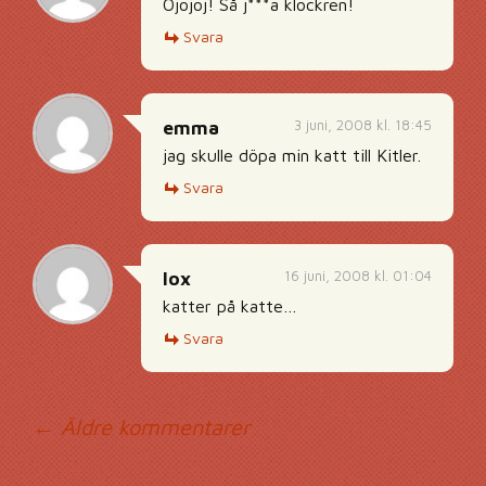
Ojojoj! Så j***a klockren!
Svara
3 juni, 2008 kl. 18:45
emma
jag skulle döpa min katt till Kitler.
Svara
16 juni, 2008 kl. 01:04
lox
katter på katte…
Svara
Kommentarsnavig
← Äldre kommentarer