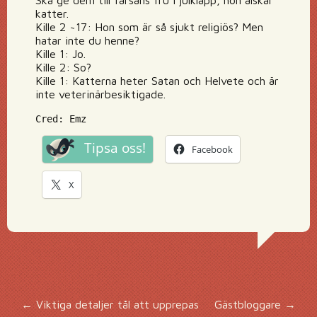
Ska ge dem till farsans fru i julklapp, hon älskar
katter.
Kille 2 ~17: Hon som är så sjukt religiös? Men
hatar inte du henne?
Kille 1: Jo.
Kille 2: So?
Kille 1: Katterna heter Satan och Helvete och är
inte veterinärbesiktigade.
Cred: Emz
Tipsa oss!
Facebook
X
←
Viktiga detaljer tål att upprepas
Gästbloggare
→