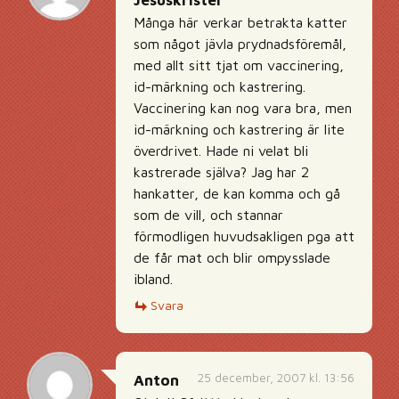
Jesuskrister
Många här verkar betrakta katter
som något jävla prydnadsföremål,
med allt sitt tjat om vaccinering,
id-märkning och kastrering.
Vaccinering kan nog vara bra, men
id-märkning och kastrering är lite
överdrivet. Hade ni velat bli
kastrerade själva? Jag har 2
hankatter, de kan komma och gå
som de vill, och stannar
förmodligen huvudsakligen pga att
de får mat och blir ompysslade
ibland.
Svara
25 december, 2007 kl. 13:56
Anton