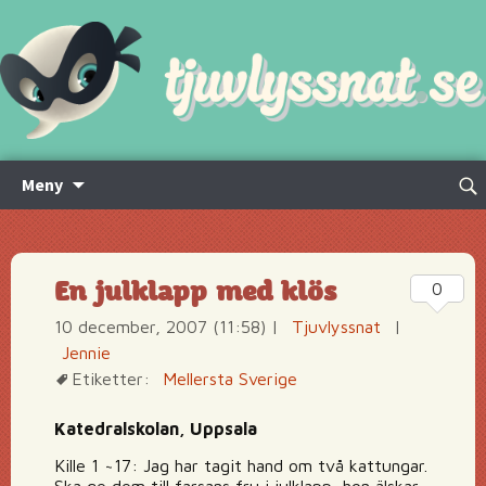
Hoppa
Sök
Meny
till
efte
innehåll
En julklapp med klös
0
10 december, 2007 (11:58)
|
Tjuvlyssnat
|
Jennie
Etiketter:
Mellersta Sverige
Katedralskolan, Uppsala
Kille 1 ~17: Jag har tagit hand om två kattungar.