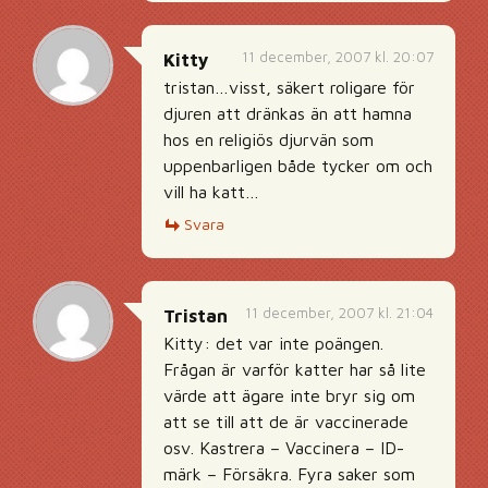
11 december, 2007 kl. 20:07
Kitty
tristan…visst, säkert roligare för
djuren att dränkas än att hamna
hos en religiös djurvän som
uppenbarligen både tycker om och
vill ha katt…
Svara
11 december, 2007 kl. 21:04
Tristan
Kitty: det var inte poängen.
Frågan är varför katter har så lite
värde att ägare inte bryr sig om
att se till att de är vaccinerade
osv. Kastrera – Vaccinera – ID-
märk – Försäkra. Fyra saker som