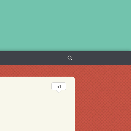
Sök
efter:
51