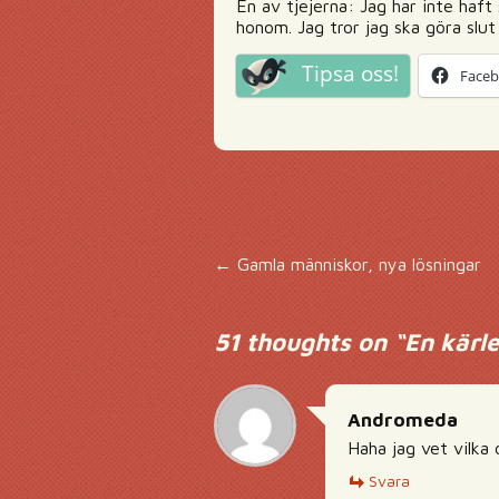
En av tjejerna: Jag har inte haf
honom. Jag tror jag ska göra slut
Tipsa oss!
Face
Inläggsnavigering
←
Gamla människor, nya lösningar
51 thoughts on “
En kärle
Andromeda
Haha jag vet vilka
Svara