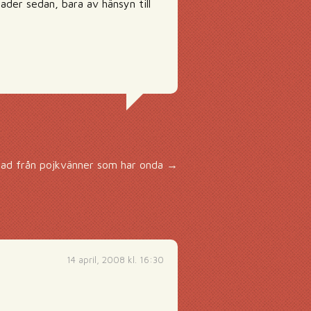
der sedan, bara av hänsyn till
llnad från pojkvänner som har onda
→
14 april, 2008 kl. 16:30