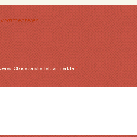
mmentarsnavigerin
 kommentarer
ceras.
Obligatoriska fält är märkta
*