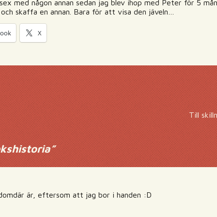
t sex med någon annan sedan jag blev ihop med Peter för 5 måna
 och skaffa en annan. Bara för att visa den jäveln…
book
X
Till ski
kshistoria
”
 domdär är, eftersom att jag bor i handen :D