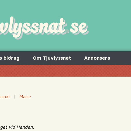
a bidrag
Om Tjuvlyssnat
Annonsera
ssnat
|
Marie
åget vid Handen.