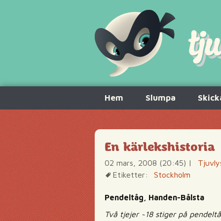
Hoppa
Hem
Slumpa
Skick
till
innehåll
En kärlekshistoria
02 mars, 2008 (20:45)
|
Tjuvly
Etiketter:
Stockholm
Pendeltåg, Handen-Bålsta
Två tjejer ~18 stiger på pendelt