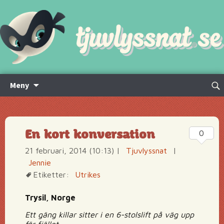
Hoppa
Sök
Meny
till
efte
innehåll
En kort konversation
0
21 februari, 2014 (10:13)
|
Tjuvlyssnat
|
Jennie
Etiketter:
Utrikes
Trysil, Norge
Ett gäng killar sitter i en 6-stolslift på väg upp