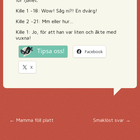
för fjället.
Kille 1 ~18: Wow! Såg ni?! En dvärg!
Kille 2 ~21: Mm eller hur…
Kille 1: Jo, för att han var liten och åkte med
vuxna!
Tipsa oss!
Facebook
X
Inläggsnavigering
←
Mamma föll platt
Smaklöst svar
→