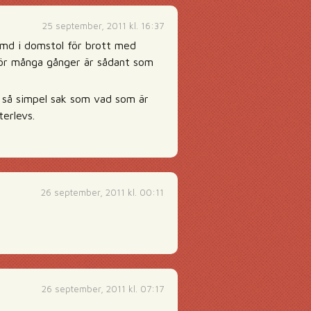
25 september, 2011 kl. 16:37
dömd i domstol för brott med
g för många gånger är sådant som
 så simpel sak som vad som är
terlevs.
26 september, 2011 kl. 00:11
26 september, 2011 kl. 07:17