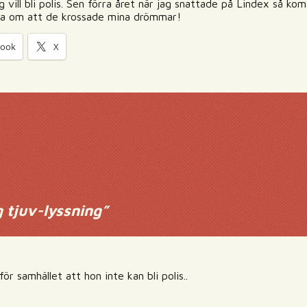
ag vill bli polis. Sen förra året när jag snattade på Lindex så ko
acka om att de krossade mina drömmar!
book
X
g tjuv-lyssning
”
 för samhället att hon inte kan bli polis..