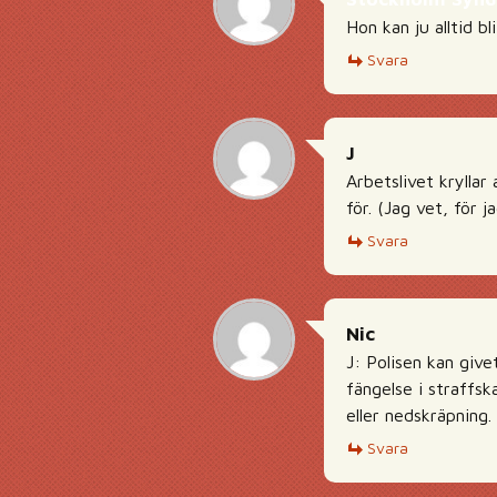
Hon kan ju alltid bli
Svara
J
Arbetslivet kryllar
för. (Jag vet, för 
Svara
Nic
J: Polisen kan give
fängelse i straffsk
eller nedskräpning.
Svara