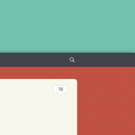
Sök
efter:
18