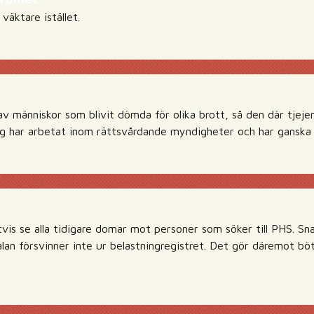
 väktare istället.
 av människor som blivit dömda för olika brott, så den där tjeje
jag har arbetat inom rättsvårdande myndigheter och har ganska b
tvis se alla tidigare domar mot personer som söker till PHS. Sn
alan försvinner inte ur belastningregistret. Det gör däremot b