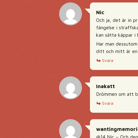
Nic
Och ja, det är in p
fängelse i straffsk
kan sätta käppar i h
Har man dessutom b
ditt och mitt är en
Svara
Inakatt
Drömmen om att bl
Svara
wantingmemori
@14 Nic – Och den 