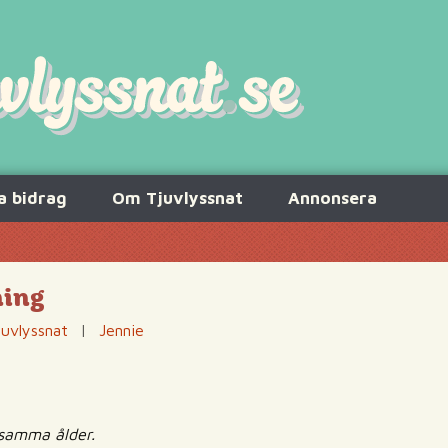
a bidrag
Om Tjuvlyssnat
Annonsera
ning
juvlyssnat
|
Jennie
i samma ålder.