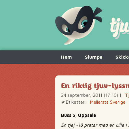
Hoppa
Hem
Slumpa
Skick
till
innehåll
En riktig tjuv-lyss
24 september, 2011 (17:10)
|
T
Etiketter:
Mellersta Sverige
Buss 5, Uppsala
En tjej ~18 pratar med en kille 