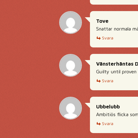
Tove
Snattar normala män
Svara
Vänsterhäntas 
Guilty until proven
Svara
Ubbelubb
Ambitiös flicka som
Svara