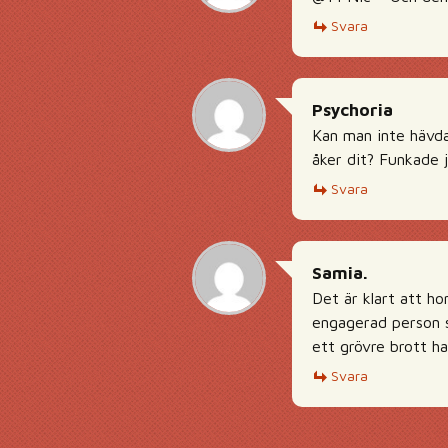
Svara
Psychoria
Kan man inte hävd
åker dit? Funkade
Svara
Samia.
Det är klart att ho
engagerad person s
ett grövre brott ha
Svara