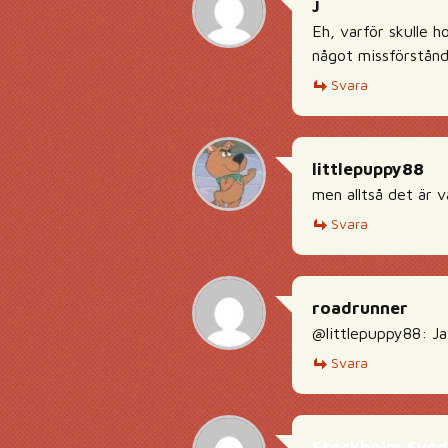
J
Eh, varför skulle h
något missförstånd
Svara
littlepuppy88
men alltså det är v
Svara
roadrunner
@littlepuppy88: Ja 
Svara
Stockholm Syn