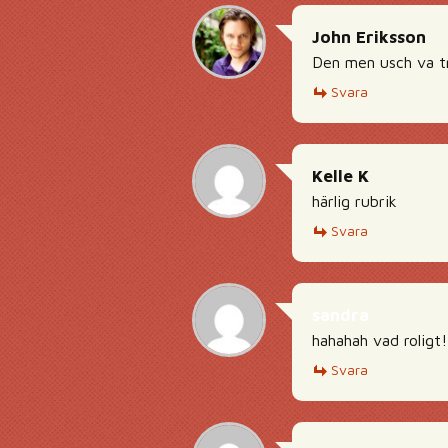
John Eriksson
Den men usch va t
Svara
Kelle K
härlig rubrik
Svara
sandra
hahahah vad roligt!
Svara