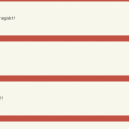
ragiskt!
!!