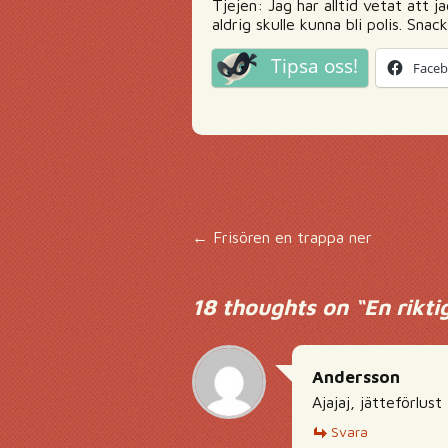
Tjejen: Jag har alltid vetat att j
aldrig skulle kunna bli polis. Sn
Tipsa oss!
Face
Inläggsnavigering
←
Frisören en trappa ner
18 thoughts on “
En rikti
Andersson
Ajajaj, jätteförlust
Svara