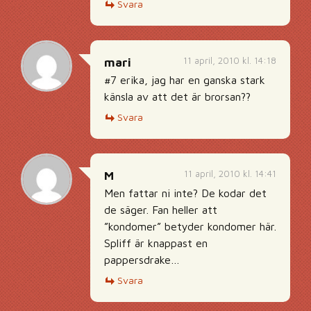
Svara
11 april, 2010 kl. 14:18
mari
#7 erika, jag har en ganska stark
känsla av att det är brorsan??
Svara
11 april, 2010 kl. 14:41
M
Men fattar ni inte? De kodar det
de säger. Fan heller att
”kondomer” betyder kondomer här.
Spliff är knappast en
pappersdrake…
Svara