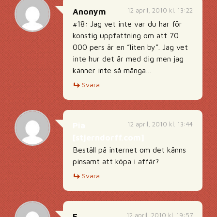
12 april, 2010 kl. 13:22
Anonym
#18: Jag vet inte var du har för
konstig uppfattning om att 70
000 pers är en ”liten by”. Jag vet
inte hur det är med dig men jag
känner inte så många…
Svara
12 april, 2010 kl. 13:44
Pia
[stjerndorff.com]
Beställ på internet om det känns
pinsamt att köpa i affär?
Svara
12 april, 2010 kl. 19:57
E