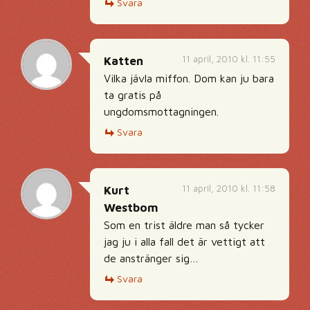
Svara
11 april, 2010 kl. 11:55
Katten
Vilka jävla miffon. Dom kan ju bara
ta gratis på
ungdomsmottagningen.
Svara
11 april, 2010 kl. 11:58
Kurt
Westbom
Som en trist äldre man så tycker
jag ju i alla fall det är vettigt att
de anstränger sig…
Svara