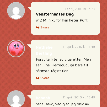
11 april, 2010 kl. 14:47
Vänsterhäntas Dag
#12 M: nix, för han heter Puff.
Svara
11 april, 2010 kl. 14:48
Nathalie
Bertling
Först tänkte jag cigaretter. Men
sen… nä. Herregud, gå bara till
närmsta tågstation!
Svara
11 april, 2010 kl. 15:49
hannah
haha, aaw, vad glad jag blev av