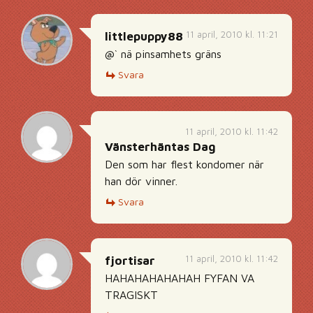
11 april, 2010 kl. 11:21
littlepuppy88
@` nä pinsamhets gräns
Svara
11 april, 2010 kl. 11:42
Vänsterhäntas Dag
Den som har flest kondomer när
han dör vinner.
Svara
11 april, 2010 kl. 11:42
fjortisar
HAHAHAHAHAHAH FYFAN VA
TRAGISKT