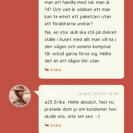
man att handla med när man är
14? Och vad är oddsen att man
kan ta emot ett paket/avi utan
att föräldrarna undrar?
Nä, en stor skål ska stå på diskret
ställe i huset med allt man vill ha i
den vägen och sonens kompisar
får också gärna förse sig. Hellre
det än att någon blir utan.
Svara
13 april, 2010 kl. 16:46
Oxido
#25 Erika: Hehe absolut, fast nu
pratade dom ju om kondomer hon
skulle sno, inte om sex :-)
Svara