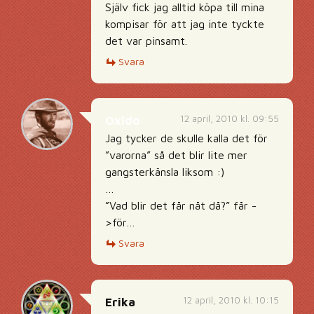
Själv fick jag alltid köpa till mina
kompisar för att jag inte tyckte
det var pinsamt.
Svara
12 april, 2010 kl. 09:55
Oxido
Jag tycker de skulle kalla det för
”varorna” så det blir lite mer
gangsterkänsla liksom :)
…
”Vad blir det får nåt då?” får -
>för…
Svara
12 april, 2010 kl. 10:15
Erika