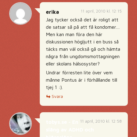
11 april, 2010 kl. 12:15
erika
Jag tycker också det är roligt att
de satsar så på att få kondomer…
Men kan man föra den här
diskussionen högljutt i en buss så
täcks man väl också gå och hämta
några från ungdomsmottagningen
eller skolans hälsosyster?
Undrar förresten lite över vem
månne Pontus är i förhållande till
tjej 1 :).
Svara
11 april, 2010 kl. 12:58
tobys.se - En
släng av ADHD och