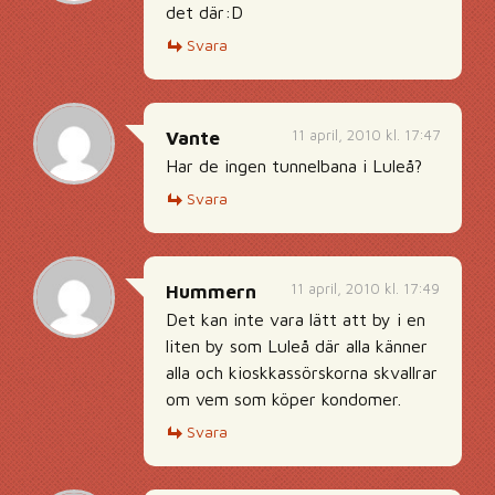
det där:D
Svara
11 april, 2010 kl. 17:47
Vante
Har de ingen tunnelbana i Luleå?
Svara
11 april, 2010 kl. 17:49
Hummern
Det kan inte vara lätt att by i en
liten by som Luleå där alla känner
alla och kioskkassörskorna skvallrar
om vem som köper kondomer.
Svara