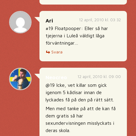
12 april, 2010 kl. 03:32
Ari
#19 Floatpooper: Eller så har
tjejerna i Luleå väldigt låga
förväntningar…
Svara
12 april, 2010 kl. 09:00
Neocreo
@19 Icke, vet killar som gick
igenom 5 kådisar innan de
lyckades få på den på rätt sätt.
Men med tanke på att de kan få
dem gratis så har
sexundervisningen misslyckats i
deras skola.