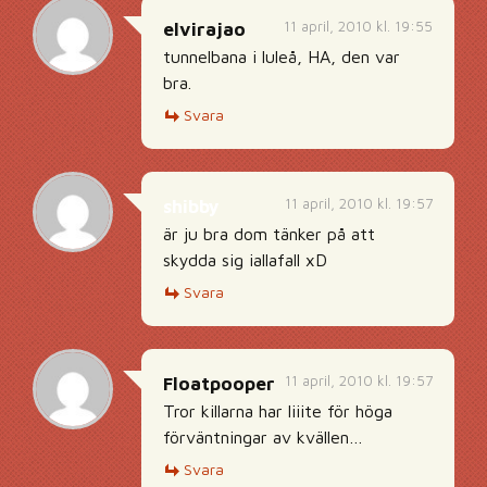
11 april, 2010 kl. 19:55
elvirajao
tunnelbana i luleå, HA, den var
bra.
Svara
11 april, 2010 kl. 19:57
shibby
är ju bra dom tänker på att
skydda sig iallafall xD
Svara
11 april, 2010 kl. 19:57
Floatpooper
Tror killarna har liiite för höga
förväntningar av kvällen…
Svara