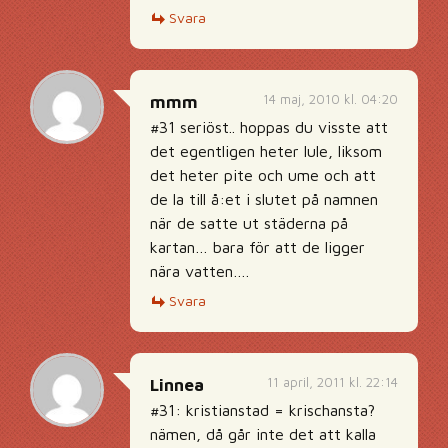
Svara
14 maj, 2010 kl. 04:20
mmm
#31 seriöst.. hoppas du visste att
det egentligen heter lule, liksom
det heter pite och ume och att
de la till å:et i slutet på namnen
när de satte ut städerna på
kartan… bara för att de ligger
nära vatten….
Svara
11 april, 2011 kl. 22:14
Linnea
#31: kristianstad = krischansta?
nämen, då går inte det att kalla