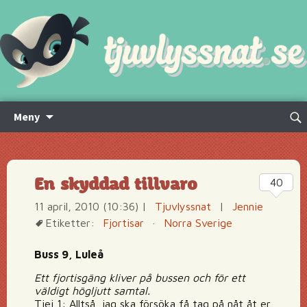
Hoppa
Sök
Meny
till
efte
innehåll
En skyddad tillvaro
40
11 april, 2010 (10:36)
|
Tjuvlyssnat
|
Jennie
Etiketter:
Fjortisar
·
Norra Sverige
Buss 9, Luleå
Ett fjortisgäng kliver på bussen och för ett
väldigt högljutt samtal.
Tjej 1: Alltså, jag ska försöka få tag på nåt åt er.