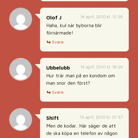
14 april, 2010 kl. 12:59
Olof J
Haha, kul när byborna blir
förnärmade!
Svara
14 april, 2010 kl. 18:29
Ubbelubb
Hur trär man på en kondom om
man snor den först?
Svara
15 april, 2010 kl. 01:57
Shift
Men de kodar.. Här säger de att
de ska köpa en telefon av någon