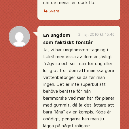
när de menar en dunk hb.
Svara
2 maj, 2010 kl. 15:46
En ungdom
som faktiskt förstår
Ja, vi har ungdomsmottagning i
Luleå men vissa av dom är jävligt
frågvisa och ser man för ung eller
lurig ut tror dom att man ska göra
vattenballonger så då får man
ingen. Det är inte superkul att
behöva berätta för nån
barnmorska vad man har för planer
med gummit, då är det lättare att
bara ”låna” av en kompis. Köpa är
onödigt, pengarna kan man ju
lägga på något roligare