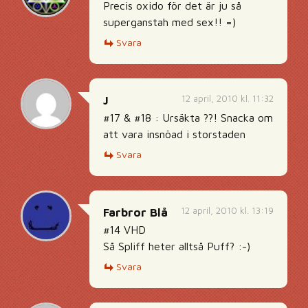
Precis oxido för det är ju så
superganstah med sex!! =)
Svara
12 april, 2010 kl. 11:32
J
#17 & #18 : Ursäkta ??! Snacka om
att vara insnöad i storstaden
Svara
12 april, 2010 kl. 13:19
Farbror Blå
#14 VHD
Så Spliff heter alltså Puff? :-)
Svara