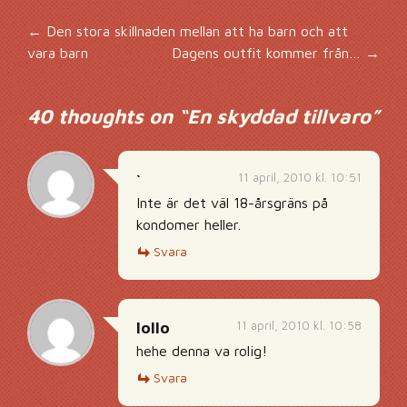
Inläggsnavigering
←
Den stora skillnaden mellan att ha barn och att
vara barn
Dagens outfit kommer från…
→
40 thoughts on “
En skyddad tillvaro
”
11 april, 2010 kl. 10:51
`
Inte är det väl 18-årsgräns på
kondomer heller.
Svara
11 april, 2010 kl. 10:58
lollo
hehe denna va rolig!
Svara