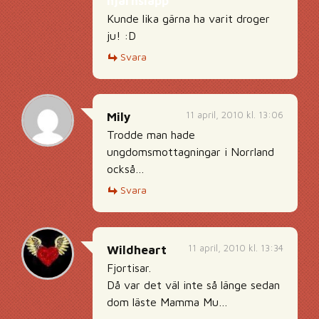
hjärnsläpp
Kunde lika gärna ha varit droger
ju! :D
Svara
11 april, 2010 kl. 13:06
Mily
Trodde man hade
ungdomsmottagningar i Norrland
också…
Svara
11 april, 2010 kl. 13:34
Wildheart
Fjortisar.
Då var det väl inte så länge sedan
dom läste Mamma Mu…