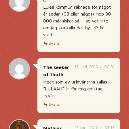
Luleå kommun räknade för något
år sedan (08 eller något) ihop 90
000 människor så… jag vet inte
om jag ska kalla det by.. :P fin
stad!
Svara
13 april, 2010 kl. 00:31
The seeker
of thuth
Inget som av urinvånarna kallas
”LULÄÄH” är för mig en stad.
tyvärr.
Svara
13 april, 2010 kl. 03:16
Mathias