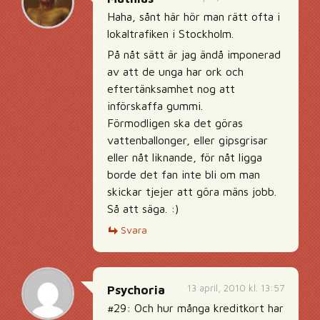
Haha, sånt här hör man rätt ofta i
lokaltrafiken i Stockholm.
På nåt sätt är jag ändå imponerad
av att de unga har ork och
eftertänksamhet nog att
införskaffa gummi.
Förmodligen ska det göras
vattenballonger, eller gipsgrisar
eller nåt liknande, för nåt ligga
borde det fan inte bli om man
skickar tjejer att göra mäns jobb.
Så att säga. :)
Svara
13 april, 2010 kl. 13:57
Psychoria
#29: Och hur många kreditkort har