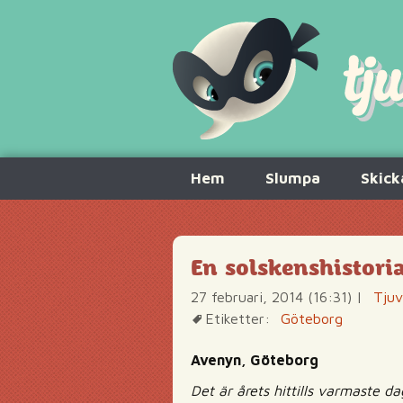
Hoppa
Hem
Slumpa
Skick
till
innehåll
En solskenshistori
27 februari, 2014 (16:31)
|
Tjuv
Etiketter:
Göteborg
Avenyn, Göteborg
Det är årets hittills varmaste d