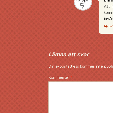
Eme
Att f
komm
invån
Sv
Lämna ett svar
Din e-postadress kommer inte publi
Kommentar
*