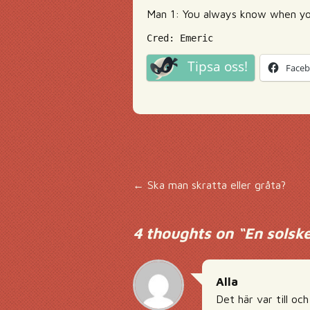
Man 1: You always know when you
Cred: Emeric
Tipsa oss!
Face
Inläggsnavigering
←
Ska man skratta eller gråta?
4 thoughts on “
En solsk
Alla
Det här var till oc