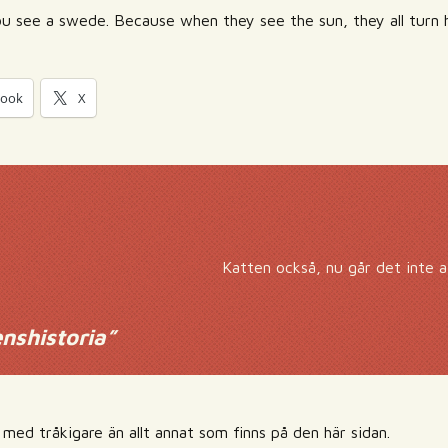
 see a swede. Because when they see the sun, they all turn 
book
X
Katten också, nu går det inte a
enshistoria
”
h med tråkigare än allt annat som finns på den här sidan.