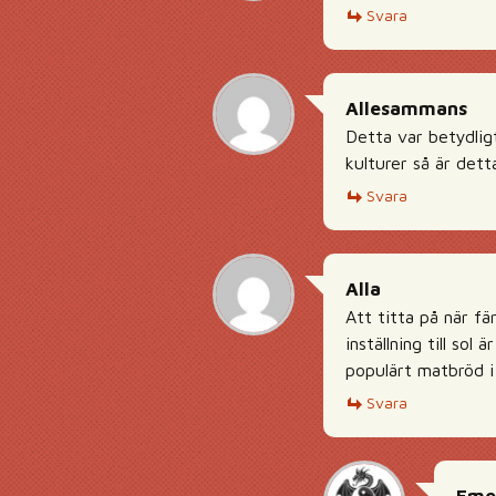
Svara
Allesammans
Detta var betydligt
kulturer så är dett
Svara
Alla
Att titta på när f
inställning till so
populärt matbröd i 
Svara