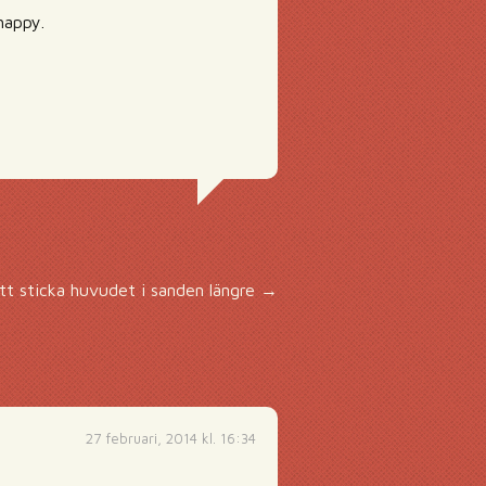
happy.
tt sticka huvudet i sanden längre
→
27 februari, 2014 kl. 16:34