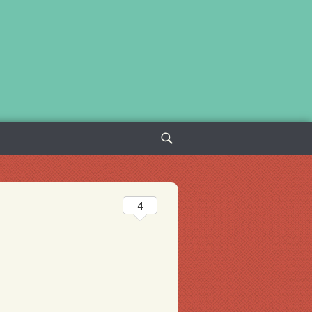
Sök
efter:
4