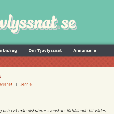
a bidrag
Om Tjuvlyssnat
Annonsera
a
lyssnat
|
Jennie
ag och två män diskuterar svenskars förhållande till väder.