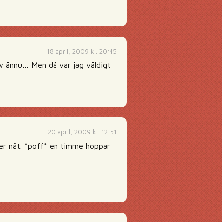
18 april, 2009 kl. 20:45
w ännu… Men då var jag väldigt
20 april, 2009 kl. 12:51
ler nåt. *poff* en timme hoppar