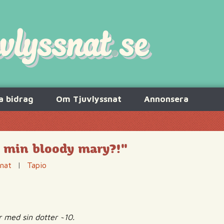
a bidrag
Om Tjuvlyssnat
Annonsera
r min bloody mary?!"
snat
|
Tapio
 med sin dotter ~10.