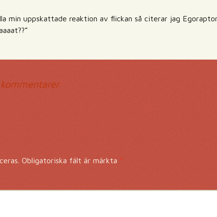
la min uppskattade reaktion av flickan så citerar jag Egorapt
aaaat??”
mmentarsnavigerin
 kommentarer
ceras.
Obligatoriska fält är märkta
*