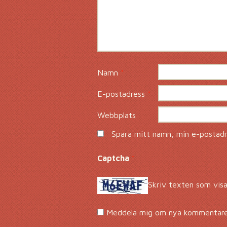
Namn
*
E-postadress
*
Webbplats
Spara mitt namn, min e-postadre
Captcha
*
Skriv texten som visa
Meddela mig om nya kommentarer