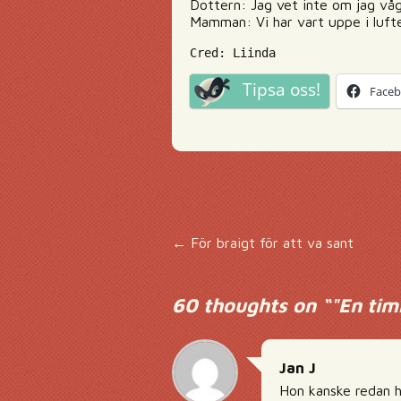
Dottern: Jag vet inte om jag vågar
Mamman: Vi har vart uppe i luft
Cred: Liinda
Tipsa oss!
Face
Inläggsnavigering
←
För braigt för att va sant
60 thoughts on “
"En tim
Jan J
Hon kanske redan h