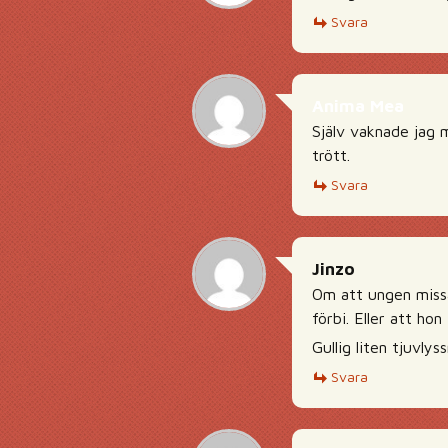
Svara
Anima Mea
Själv vaknade jag 
trött.
Svara
Jinzo
Om att ungen missa
förbi. Eller att hon
Gullig liten tjuvlys
Svara