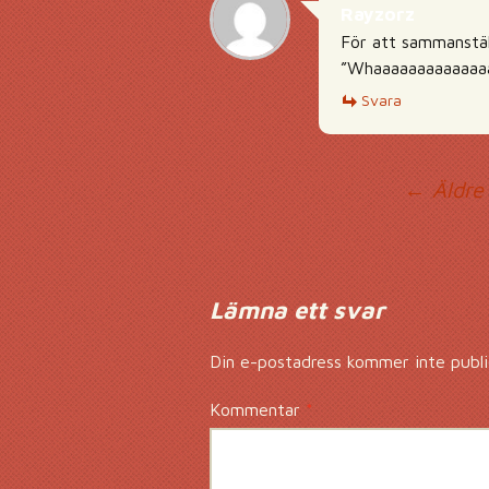
Rayzorz
För att sammanstäl
”Whaaaaaaaaaaaaa
Svara
Ko
← Äldre
Lämna ett svar
Din e-postadress kommer inte publi
Kommentar
*