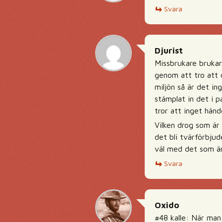
Svara
Djurist
Missbrukare brukar
genom att tro att 
miljön så är det in
stämplat in det i 
tror att inget hän
Vilken drog som är 
det bli tvärförbjud
väl med det som är 
Svara
Oxido
#48 kalle: När man