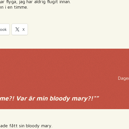
 flyga, jag har aldrig flugit innan.
en i en timme.
book
X
Dagen
me?! Var är min bloody mary?!"
”
ade fått sin bloody mary.