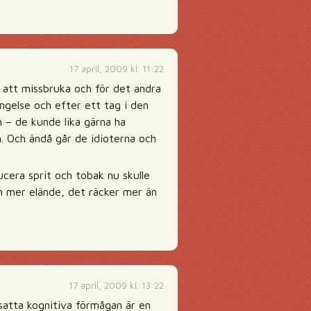
17 april, 2009 kl. 11:22
 att missbruka och för det andra
ngelse och efter ett tag i den
h – de kunde lika gärna ha
. Och ändå går de idioterna och
ducera sprit och tobak nu skulle
 in mer elände, det räcker mer än
17 april, 2009 kl. 13:22
satta kognitiva förmågan är en