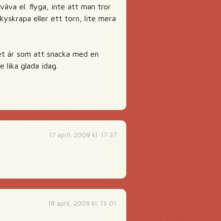
äva el. flyga, inte att man tror
yskrapa eller ett torn, lite mera
det är som att snacka med en
 lika glada idag.
17 april, 2009 kl. 17:37
18 april, 2009 kl. 13:01