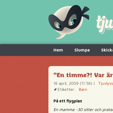
Hoppa
Hem
Slumpa
Skick
till
innehåll
"En timme?! Var ä
16 april, 2009 (11:56)
|
Tjuvlys
Etiketter:
Barn
På ett flygplan
En mamma ~30 sitter och pratar