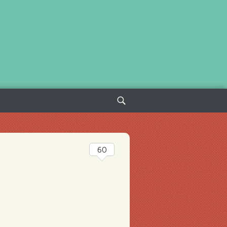
Sök
efter:
60