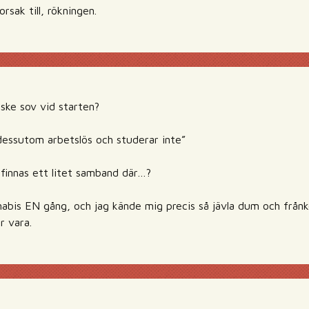
orsak till, rökningen.
ske sov vid starten?
 dessutom arbetslös och studerar inte”
 finnas ett litet samband där…?
nabis EN gång, och jag kände mig precis så jävla dum och från
r vara.