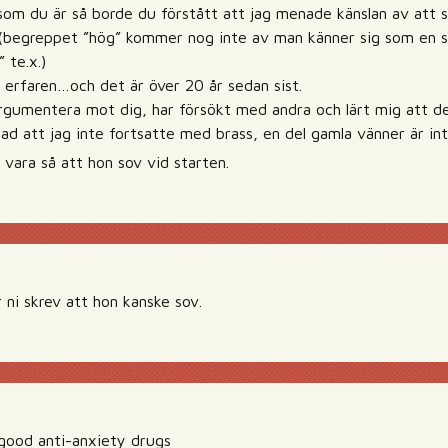
som du är så borde du förstått att jag menade känslan av att sv
 (begreppet ”hög” kommer nog inte av man känner sig som en sk
 te.x.)
a erfaren…och det är över 20 år sedan sist.
 argumentera mot dig, har försökt med andra och lärt mig att 
ad att jag inte fortsatte med brass, en del gamla vänner är inte
vara så att hon sov vid starten.
r ni skrev att hon kanske sov.
 good anti-anxiety drugs