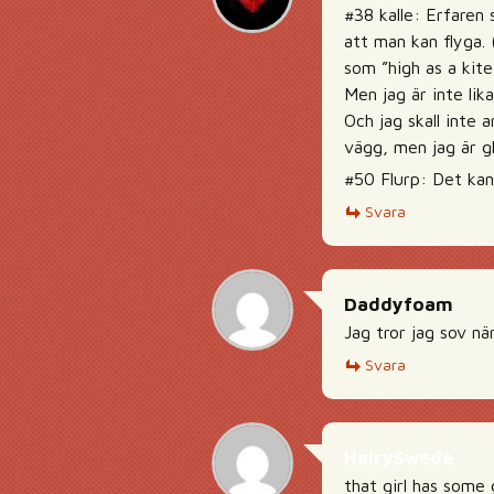
#38 kalle: Erfaren 
att man kan flyga.
som ”high as a kite”
Men jag är inte lik
Och jag skall inte
vägg, men jag är gl
#50 Flurp: Det kan 
Svara
Daddyfoam
Jag tror jag sov nä
Svara
HairySwede
that girl has some