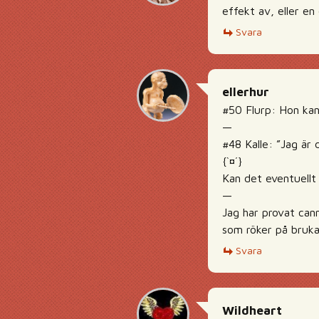
effekt av, eller en 
Svara
ellerhur
#50 Flurp: Hon kan
—
#48 Kalle: ”Jag är
{`¤´}
Kan det eventuellt
—
Jag har provat can
som röker på bruka
Svara
Wildheart