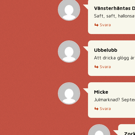
Vänsterhäntas 
Saft, saft, hallons
Svara
Ubbelubb
Att dricka glögg är
Svara
Micke
Julmarknad? Sept
Svara
Zork