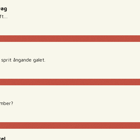
Dag
aft…
 sprit ångande galet.
ember?
el