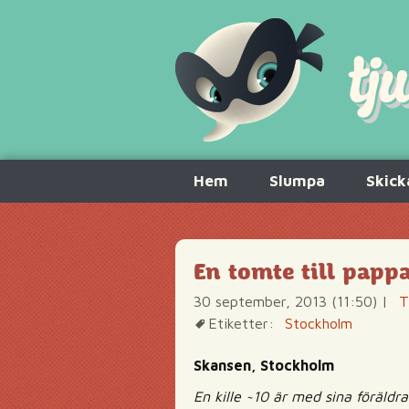
Hoppa
Hem
Slumpa
Skick
till
innehåll
En tomte till papp
30 september, 2013 (11:50)
|
T
Etiketter:
Stockholm
Skansen, Stockholm
En kille ~10 är med sina föräldr