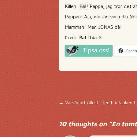
Killen: Blä! Pappa, jag tror det ä
Pappan: Aja, när jag var i din ål
Mamman: Men JONAS då!
Cred: Matilda.S
Tipsa oss!
Face
Inläggsnavigering
←
Varsågod kille 1, den här länken b
10 thoughts on “
En tomt