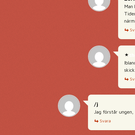
Man k
Tiden
närm
Sv
th
Iblan
skick
Sv
/j
Jag förstår ungen, 
Svara