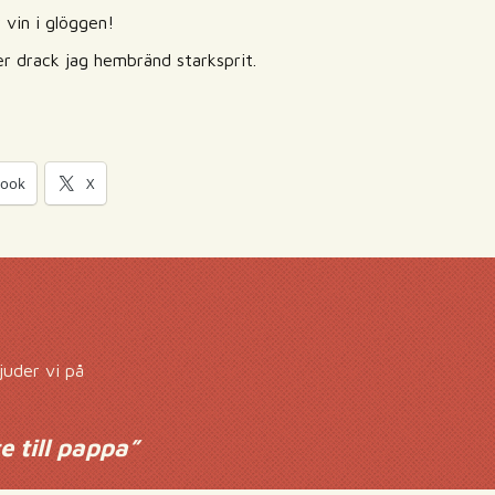
r vin i glöggen!
der drack jag hembränd starksprit.
book
X
juder vi på
e till pappa
”