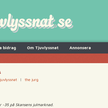
a bidrag
Om Tjuvlyssnat
Annonsera
a
juvlyssnat
|
the jurg
ar ~35 på Skansens julmarknad.