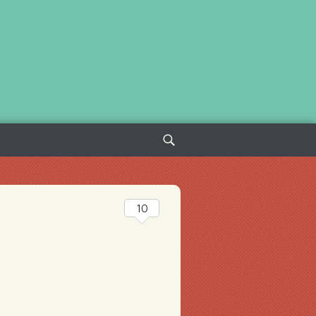
Sök
efter:
10