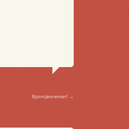
Björntjänstemän?
→