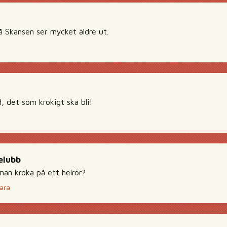
å Skansen ser mycket äldre ut.
d, det som krokigt ska bli!
elubb
man kröka på ett helrör?
ara