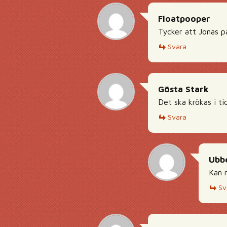
Floatpooper
Tycker att Jonas p
Svara
Gösta Stark
Det ska krökas i ti
Svara
Ubb
Kan 
Sv