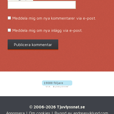
Meddela mig om nya kommentarer via e-post.
Meddela mig om nya inlägg via e-post.
© 2006-2026 Tjuvlyssnat.se
Annonsera
|
Om cookies
| Byggd av
andreasviklund.com