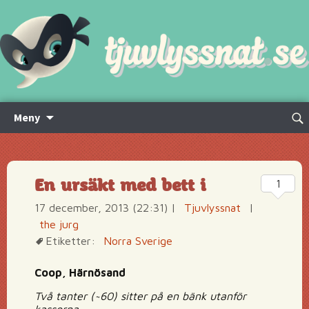
Hoppa
Sök
Meny
till
efte
innehåll
En ursäkt med bett i
1
17 december, 2013 (22:31)
|
Tjuvlyssnat
|
the jurg
Etiketter:
Norra Sverige
Coop, Härnösand
Två tanter (~60) sitter på en bänk utanför