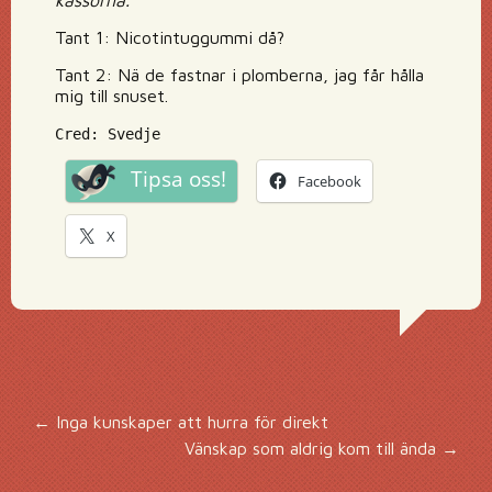
kassorna.
Tant 1: Nicotintuggummi då?
Tant 2: Nä de fastnar i plomberna, jag får hålla
mig till snuset.
Cred: Svedje
Tipsa oss!
Facebook
X
Inläggsnavigering
←
Inga kunskaper att hurra för direkt
Vänskap som aldrig kom till ända
→