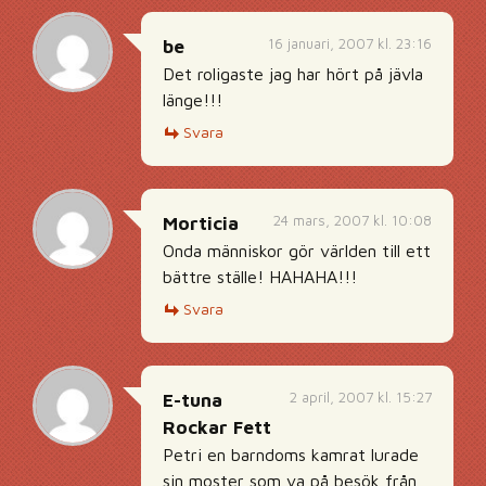
16 januari, 2007 kl. 23:16
be
Det roligaste jag har hört på jävla
länge!!!
Svara
24 mars, 2007 kl. 10:08
Morticia
Onda människor gör världen till ett
bättre ställe! HAHAHA!!!
Svara
2 april, 2007 kl. 15:27
E-tuna
Rockar Fett
Petri en barndoms kamrat lurade
sin moster som va på besök från