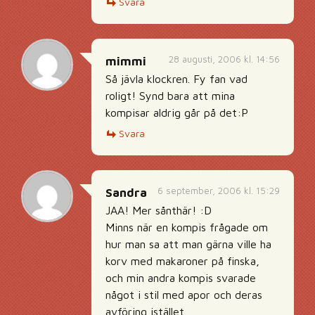
Svara
28 augusti, 2006 kl. 14:56
mimmi
Så jävla klockren. Fy fan vad
roligt! Synd bara att mina
kompisar aldrig går på det:P
Svara
6 september, 2006 kl. 15:29
Sandra
JAA! Mer sånthär! :D
Minns när en kompis frågade om
hur man sa att man gärna ville ha
korv med makaroner på finska,
och min andra kompis svarade
något i stil med apor och deras
avföring istället.