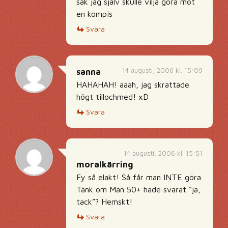
sak jag själv skulle vilja göra mot
en kompis
Svara
14 augusti, 2006 kl. 15:09
sanna
HAHAHAH! aaah, jag skrattade
högt tillochmed! xD
Svara
14 augusti, 2006 kl. 15:51
moralkärring
Fy så elakt! Så får man INTE göra.
Tänk om Man 50+ hade svarat ”ja,
tack”? Hemskt!
Svara