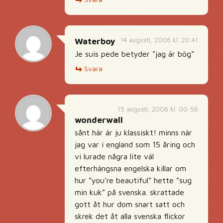
14 augusti, 2006 kl. 20:41
Waterboy
Je suis pede betyder ”jag är bög”
Svara
15 augusti, 2006 kl. 00:56
wonderwall
sånt här är ju klassiskt! minns när
jag var i england som 15 åring och
vi lurade några lite väl
efterhängsna engelska killar om
hur ”you’re beautiful” hette ”sug
min kuk” på svenska. skrattade
gott åt hur dom snart satt och
skrek det åt alla svenska flickor