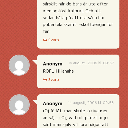
särskilt när de bara är ute efter
meningslöst kallprat. Och att
sedan hålla på att dra såna här
pubertala skämt.. -skottpengar för
fan.
Svara
14 augusti, 2006 kl. 09:57
Anonym
ROFL!!!Hahaha
Svara
14 augusti, 2006 kl. 09:58
Anonym
(Oj förlåt, man skulle skriva mer
än så)…: Oj, vad roligt-det är ju
sånt man själv vill lura någon att