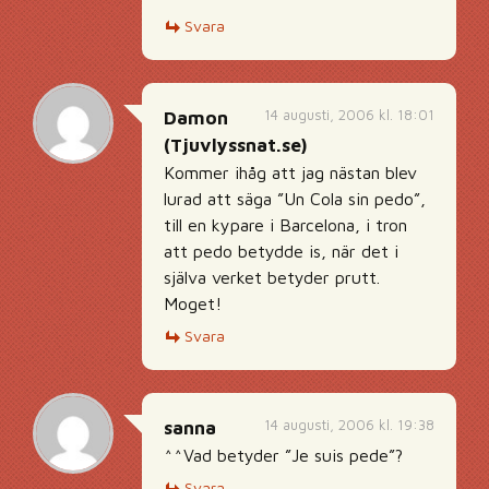
Svara
14 augusti, 2006 kl. 18:01
Damon
(Tjuvlyssnat.se)
Kommer ihåg att jag nästan blev
lurad att säga ”Un Cola sin pedo”,
till en kypare i Barcelona, i tron
att pedo betydde is, när det i
själva verket betyder prutt.
Moget!
Svara
14 augusti, 2006 kl. 19:38
sanna
^^Vad betyder ”Je suis pede”?
Svara