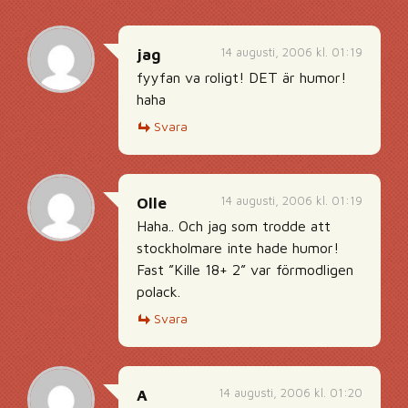
14 augusti, 2006 kl. 01:19
jag
fyyfan va roligt! DET är humor!
haha
Svara
14 augusti, 2006 kl. 01:19
Olle
Haha.. Och jag som trodde att
stockholmare inte hade humor!
Fast ”Kille 18+ 2” var förmodligen
polack.
Svara
14 augusti, 2006 kl. 01:20
A