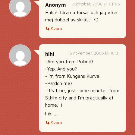
8 oktober, 2006 kl. 01:06
Anonym
Haha! Tårarna forsar och jag viker
mej dubbel av skratt! :D
Svara
15 november, 2006 kl. 16:31
hihi
-Are you from Poland?
-Yep. And you?
-I’m from Kungens Kurva!
-Pardon me?
-It’s true, just some minutes from
Sthlm city and I’m practically at
home. ;)
hihi…
Svara