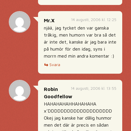
14 augusti, 2006 kl. 12:25
Mr.X
njää, jag tycket den var ganska
tråkig, men humorn var bra så det
är inte det, kanske är jag bara inte
på humör för den idag, syns i
morrn med min andra komentar :)
Svara
14 augusti, 2006 kl. 13:55
Robin
Goodfellow
HAHAHAHAHHAHAHAHA
x’DDDDDDDDDDDDDDDDDDDD
Okej jag kanske har dålig hunmor
men det där är precis en sådan