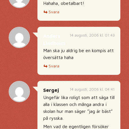
Hahaha, obetalbart!
Svara
14 augusti, 2006 kl. 01:43
Anders
Lindholm
Man ska ju aldrig be en kompis att
översätta haha
Svara
14 augusti, 2006 kl. 04:41
Sergej
Ungefär lika roligt som att säga till
alla i klassen och många andra i
skolan hur man säger ”jag är bäst”
på rysska.
Men vad de egentligen försöker