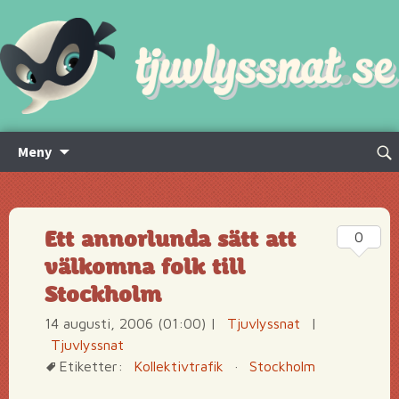
Hoppa
Sök
Meny
till
efte
innehåll
Ett annorlunda sätt att
0
välkomna folk till
Stockholm
14 augusti, 2006 (01:00)
|
Tjuvlyssnat
|
Tjuvlyssnat
Etiketter:
Kollektivtrafik
·
Stockholm