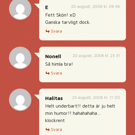
20 augusti, 2006 kl. 09:46
E
Fett Skön! xD
Ganska tarvligt dock.
Svara
20 augusti, 2006 kl. 23:31
Nonell
Så himla bra!
Svara
23 augusti, 2006 kl. 11:00
Halitas
Helt underbart!! detta är ju helt
min humor!! hahahahaha…
klockrent
Svara