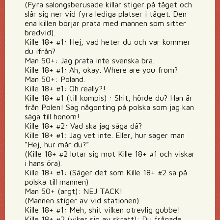
(Fyra salongsberusade killar stiger på tåget och
slår sig ner vid fyra lediga platser i tåget. Den
ena killen börjar prata med mannen som sitter
bredvid).
Kille 18+ #1: Hej, vad heter du och var kommer
du ifrån?
Man 50+: Jag prata inte svenska bra.
Kille 18+ #1: Ah, okay. Where are you from?
Man 50+: Poland.
Kille 18+ #1: Oh really?!
Kille 18+ #1 (till kompis) : Shit, hörde du? Han är
från Polen! Säg någonting på polska som jag kan
säga till honom!
Kille 18+ #2: Vad ska jag säga då?
Kille 18+ #1: Jag vet inte. Eller, hur säger man
”Hej, hur mår du?”
(Kille 18+ #2 lutar sig mot Kille 18+ #1 och viskar
i hans öra).
Kille 18+ #1: (Säger det som Kille 18+ #2 sa på
polska till mannen)
Man 50+ (argt): NEJ TACK!
(Mannen stiger av vid stationen).
Kille 18+ #1: Meh, shit vilken otrevlig gubbe!
Kille 18+ #2 (viker sig av skratt): Du frågade