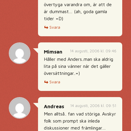
övertyga varandra om, är att de
är dummast… (ah, goda gamla
tider =D)
Svara
14 augusti, 2006 kl. 09:46
Mimsan
Håller med Anders..man ska aldrig
lita på sina vänner när det gäller
översättningar..=)
Svara
14 augusti, 2006 kl. 09:51
Andreas
Men alltså.. fan vad störiga. Avskyr
folk som prompt ska inleda
diskussioner med främlingar…