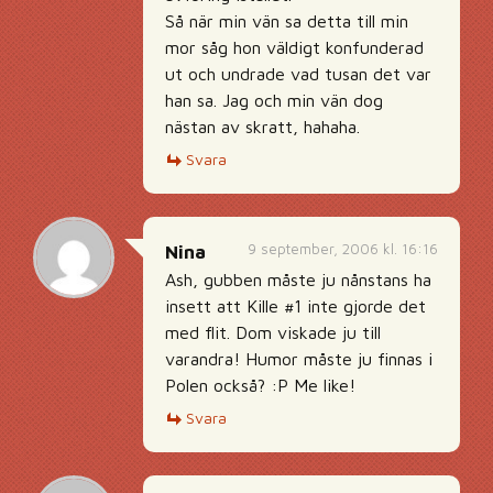
Så när min vän sa detta till min
mor såg hon väldigt konfunderad
ut och undrade vad tusan det var
han sa. Jag och min vän dog
nästan av skratt, hahaha.
Svara
9 september, 2006 kl. 16:16
Nina
Ash, gubben måste ju nånstans ha
insett att Kille #1 inte gjorde det
med flit. Dom viskade ju till
varandra! Humor måste ju finnas i
Polen också? :P Me like!
Svara