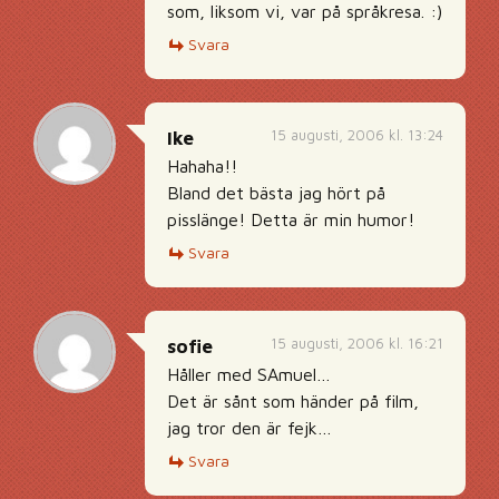
som, liksom vi, var på språkresa. :)
Svara
15 augusti, 2006 kl. 13:24
Ike
Hahaha!!
Bland det bästa jag hört på
pisslänge! Detta är min humor!
Svara
15 augusti, 2006 kl. 16:21
sofie
Håller med SAmuel…
Det är sånt som händer på film,
jag tror den är fejk…
Svara