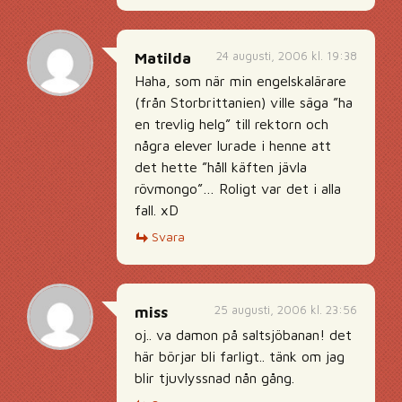
24 augusti, 2006 kl. 19:38
Matilda
Haha, som när min engelskalärare
(från Storbrittanien) ville säga ”ha
en trevlig helg” till rektorn och
några elever lurade i henne att
det hette ”håll käften jävla
rövmongo”… Roligt var det i alla
fall. xD
Svara
25 augusti, 2006 kl. 23:56
miss
oj.. va damon på saltsjöbanan! det
här börjar bli farligt.. tänk om jag
blir tjuvlyssnad nån gång.