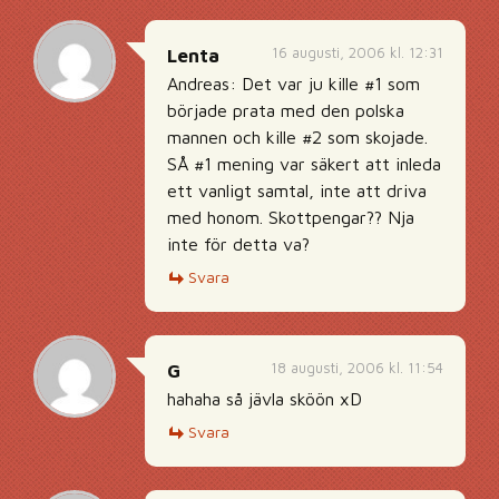
16 augusti, 2006 kl. 12:31
Lenta
Andreas: Det var ju kille #1 som
började prata med den polska
mannen och kille #2 som skojade.
SÅ #1 mening var säkert att inleda
ett vanligt samtal, inte att driva
med honom. Skottpengar?? Nja
inte för detta va?
Svara
18 augusti, 2006 kl. 11:54
G
hahaha så jävla sköön xD
Svara