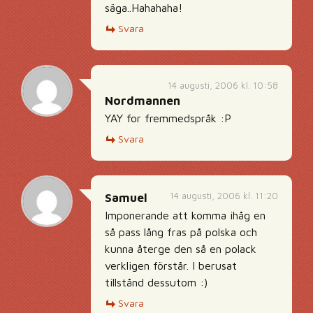
säga..Hahahaha!
Svara
14 augusti, 2006 kl. 10:58
Nordmannen
YAY for fremmedspråk :P
Svara
14 augusti, 2006 kl. 11:20
Samuel
Imponerande att komma ihåg en
så pass lång fras på polska och
kunna återge den så en polack
verkligen förstår. I berusat
tillstånd dessutom :)
Svara