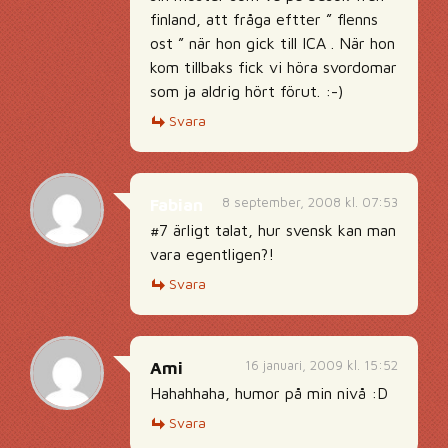
finland, att fråga eftter ” flenns
ost ” när hon gick till ICA . När hon
kom tillbaks fick vi höra svordomar
som ja aldrig hört förut. :-)
Svara
8 september, 2008 kl. 07:53
Fabian
#7 ärligt talat, hur svensk kan man
vara egentligen?!
Svara
16 januari, 2009 kl. 15:52
Ami
Hahahhaha, humor på min nivå :D
Svara