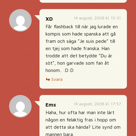
14 augusti, 2006 kl. 15:51
XD
Får flashback till när jag lurade en
kompis som hade spanska att gå
fram och säga ”Je suis pede” till
en tjej som hade franska. Han
trodde att det betydde ”Du är
söt”, hon garvade som fan åt
honom.. :D:D
Svara
14 augusti, 2006 kl. 17:57
Ems
Haha, hur ofta har man inte lärt
någon en felaktig fras i hopp om
att detta ska hända? Lite synd om
mannen bara.