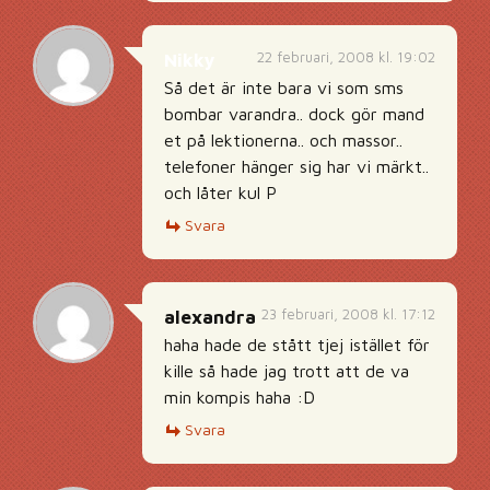
22 februari, 2008 kl. 19:02
Nikky
Så det är inte bara vi som sms
bombar varandra.. dock gör mand
et på lektionerna.. och massor..
telefoner hänger sig har vi märkt..
och låter kul P
Svara
23 februari, 2008 kl. 17:12
alexandra
haha hade de stått tjej istället för
kille så hade jag trott att de va
min kompis haha :D
Svara