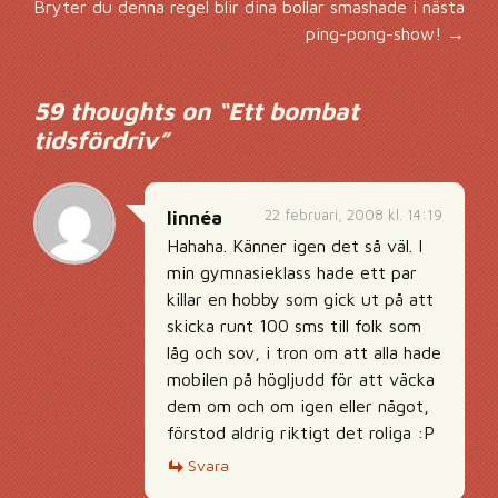
Inläggsnavigering
Bryter du denna regel blir dina bollar smashade i nästa
ping-pong-show!
→
59 thoughts on “
Ett bombat
tidsfördriv
”
22 februari, 2008 kl. 14:19
linnéa
Hahaha. Känner igen det så väl. I
min gymnasieklass hade ett par
killar en hobby som gick ut på att
skicka runt 100 sms till folk som
låg och sov, i tron om att alla hade
mobilen på högljudd för att väcka
dem om och om igen eller något,
förstod aldrig riktigt det roliga :P
Svara