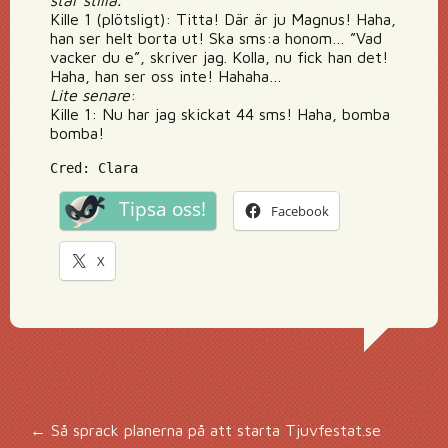
står stilla.
Kille 1 (plötsligt): Titta! Där är ju Magnus! Haha,
han ser helt borta ut! Ska sms:a honom… ”Vad
vacker du e”, skriver jag. Kolla, nu fick han det!
Haha, han ser oss inte! Hahaha…
Lite senare
:
Kille 1: Nu har jag skickat 44 sms! Haha, bomba
bomba!
Cred: Clara
Tipsa oss!
Facebook
X
←
Så sprack planerna på att starta Tjuvfestat.se