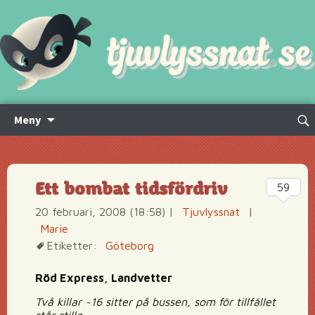
Hoppa
Sök
Meny
till
efte
innehåll
Ett bombat tidsfördriv
59
20 februari, 2008 (18:58)
|
Tjuvlyssnat
|
Marie
Etiketter:
Göteborg
Röd Express, Landvetter
Två killar ~16 sitter på bussen, som för tillfället