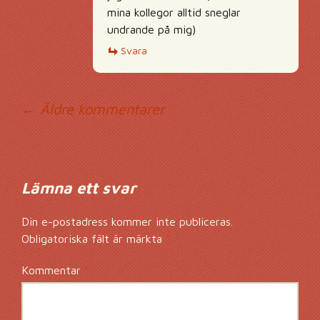
mina kollegor alltid sneglar
undrande på mig)
Svara
Kommentarsnavig
← Äldre kommentarer
Lämna ett svar
Din e-postadress kommer inte publiceras.
Obligatoriska fält är märkta
*
Kommentar
*