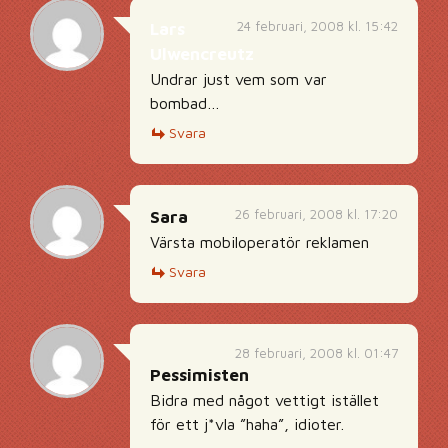
24 februari, 2008 kl. 15:42
Lars
Ulwencreutz
Undrar just vem som var
bombad…
Svara
26 februari, 2008 kl. 17:20
Sara
Värsta mobiloperatör reklamen
Svara
28 februari, 2008 kl. 01:47
Pessimisten
Bidra med något vettigt istället
för ett j*vla ”haha”, idioter.