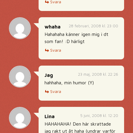
Svara
28 februari, 2008 kl. 23:00
whaha
Hahahaha känner igen mig i dt
som fan! :D härligt
Svara
23 maj, 2008 kl. 22:26
Jag
hahhaha, min humor (Y)
Svara
5 juni, 2008 kl. 12:20
Lina
HAHAHAHA! Den här skrattade
jag rakt ut åt haha (undrar varför