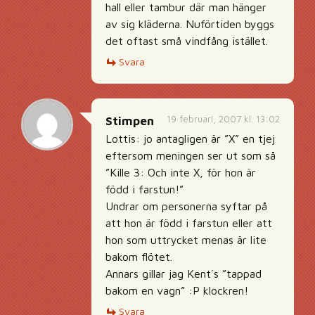
hall eller tambur där man hänger
av sig kläderna. Nuförtiden byggs
det oftast små vindfång istället.
Svara
19 februari, 2007 kl. 13:02
Stimpen
Lottis: jo antagligen är ”X” en tjej
eftersom meningen ser ut som så
”Kille 3: Och inte X, för hon är
född i farstun!”
Undrar om personerna syftar på
att hon är född i farstun eller att
hon som uttrycket menas är lite
bakom flötet.
Annars gillar jag Kent´s ”tappad
bakom en vagn” :P klockren!
Svara