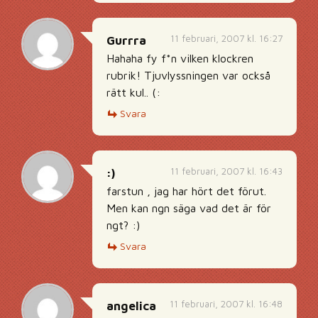
11 februari, 2007 kl. 16:27
Gurrra
Hahaha fy f*n vilken klockren
rubrik! Tjuvlyssningen var också
rätt kul.. (:
Svara
11 februari, 2007 kl. 16:43
:)
farstun , jag har hört det förut.
Men kan ngn säga vad det är för
ngt? :)
Svara
11 februari, 2007 kl. 16:48
angelica