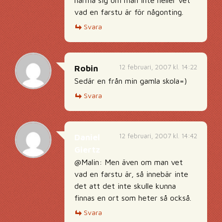
närma sig om man inte heller vet
vad en farstu är för någonting.
Svara
12 februari, 2007 kl. 14:22
Robin
Sedär en från min gamla skola=)
Svara
12 februari, 2007 kl. 14:42
Daniel
Giertz
@Malin: Men även om man vet
vad en farstu är, så innebär inte
det att det inte skulle kunna
finnas en ort som heter så också.
Svara