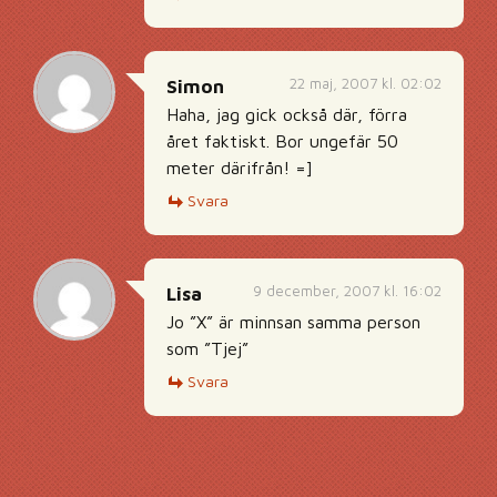
22 maj, 2007 kl. 02:02
Simon
Haha, jag gick också där, förra
året faktiskt. Bor ungefär 50
meter därifrån! =]
Svara
9 december, 2007 kl. 16:02
Lisa
Jo ”X” är minnsan samma person
som ”Tjej”
Svara