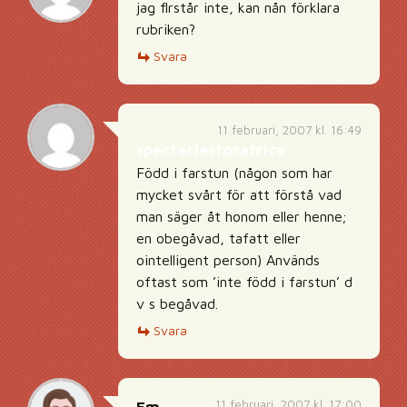
jag flrstår inte, kan nån förklara
rubriken?
Svara
11 februari, 2007 kl. 16:49
spectaclesforafrica
Född i farstun (någon som har
mycket svårt för att förstå vad
man säger åt honom eller henne;
en obegåvad, tafatt eller
ointelligent person) Används
oftast som ’inte född i farstun’ d
v s begåvad.
Svara
11 februari, 2007 kl. 17:00