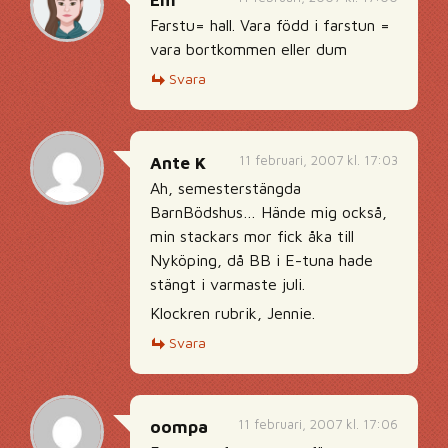
Em
Farstu= hall. Vara född i farstun =
vara bortkommen eller dum
Svara
11 februari, 2007 kl. 17:03
Ante K
Ah, semesterstängda
BarnBödshus… Hände mig också,
min stackars mor fick åka till
Nyköping, då BB i E-tuna hade
stängt i varmaste juli.
Klockren rubrik, Jennie.
Svara
11 februari, 2007 kl. 17:06
oompa