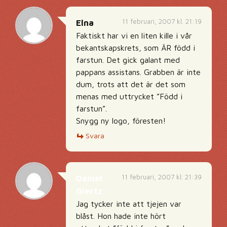
11 februari, 2007 kl. 21:19
Elna
Faktiskt har vi en liten kille i vår
bekantskapskrets, som ÄR född i
farstun. Det gick galant med
pappans assistans. Grabben är inte
dum, trots att det är det som
menas med uttrycket ”Född i
farstun”.
Snygg ny logo, föresten!
Svara
11 februari, 2007 kl. 21:39
Daniel
Giertz
Jag tycker inte att tjejen var
blåst. Hon hade inte hört