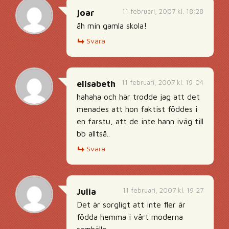
11 februari, 2007 kl. 18:28
joar
åh min gamla skola!
Svara
11 februari, 2007 kl. 19:04
elisabeth
hahaha och här trodde jag att det
menades att hon faktist föddes i
en farstu, att de inte hann iväg till
bb alltså..
Svara
11 februari, 2007 kl. 19:27
Julia
Det är sorgligt att inte fler är
födda hemma i vårt moderna