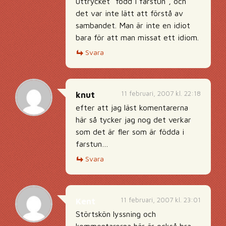
uttrycket ”född i farstun”, och
det var inte lätt att förstå av
sambandet. Man är inte en idiot
bara för att man missat ett idiom.
Svara
11 februari, 2007 kl. 22:18
knut
efter att jag läst komentarerna
här så tycker jag nog det verkar
som det är fler som är födda i
farstun…
Svara
11 februari, 2007 kl. 23:01
Kent
Störtskön lyssning och