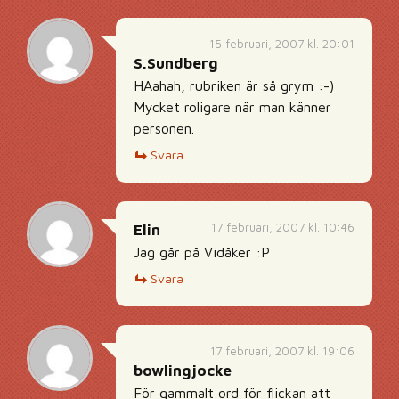
15 februari, 2007 kl. 20:01
S.Sundberg
HAahah, rubriken är så grym :-)
Mycket roligare när man känner
personen.
Svara
17 februari, 2007 kl. 10:46
Elin
Jag går på Vidåker :P
Svara
17 februari, 2007 kl. 19:06
bowlingjocke
För gammalt ord för flickan att