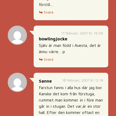
förstå…
Svara
17 februari, 2007 kl. 19:06
bowlingjocke
Själv är man född i Avesta, det är
ännu värre.. :p
Svara
18 februari, 2007 kl. 12:14
Sanne
Farstun fanns i alla hus där jag bor.
Kanske det kom från förstuga,
rummet man kommer in i före man
går in i stugan. Det var,är en stor
hall. Efter den kommer oftast en