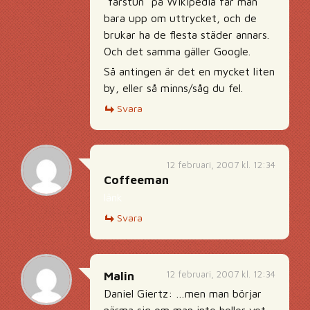
”farstun” på Wikipedia får man
bara upp om uttrycket, och de
brukar ha de flesta städer annars.
Och det samma gäller Google.
Så antingen är det en mycket liten
by, eller så minns/såg du fel.
Svara
12 februari, 2007 kl. 12:34
Coffeeman
länk
Svara
12 februari, 2007 kl. 12:34
Malin
Daniel Giertz: …men man börjar