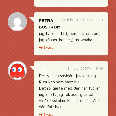
25 februari, 2007 kl. 19:11
PETRA
BOSTRÖM
jag tycker att tjejen är sten cool,
jag känner henne ;) mowhaha.
Svara
13 mars, 2007 kl. 15:46
Carl
Det var en såsidär tjuvlyssning.
Rubriken som sagt kul.
Det roligaste med den här tycker
jag är att jag faktiskt gick på
vidåkersskolan. Människor är sådär
där, faktiskt.
Svara