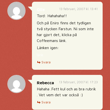
13 februari, 2007 kl. 13:41
Olle
Tord: Hahahaha!!
Och på Eniro finns det tydligen
två stycken Farstun. Ni som inte
har gjort det, klicka på
Coffeemans länk.
Länken igen:
länk
Svara
13 februari, 2007 kl. 17:23
Rebecca
Hahaha .Fett kul och as bra rubrik
. Vet vem det var också :)
Svara