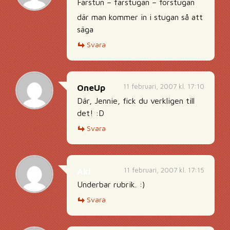
Farstun – farstugan – förstugan
där man kommer in i stugan så att
säga
Svara
11 februari, 2007 kl. 17:10
OneUp
Där, Jennie, fick du verkligen till
det! :D
Svara
11 februari, 2007 kl. 17:15
Aki
Underbar rubrik. :)
Svara