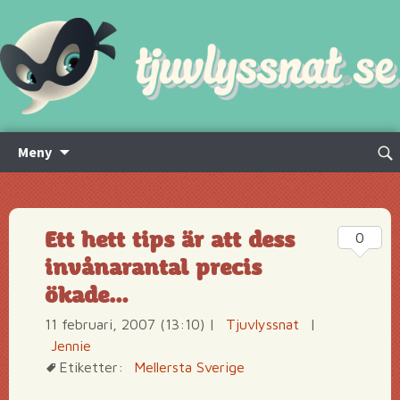
Hoppa
Sök
Meny
till
efte
innehåll
Ett hett tips är att dess
0
invånarantal precis
ökade…
11 februari, 2007 (13:10)
|
Tjuvlyssnat
|
Jennie
Etiketter:
Mellersta Sverige