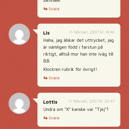
samhälle.
Svara
11 februari, 2007 kl. 19:42
Lis
Haha, jag älskar det uttrycket, jag
är nämligen född i farstun på
riktigt, alltså mor han inte iväg till
BB
Klockren rubrik för övrigt!
Svara
11 februari, 2007 kl. 20:47
Lottis
Undra om ”X” kanske var ”Tjej”?
Svara