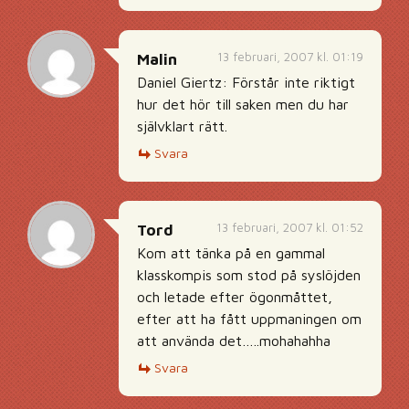
13 februari, 2007 kl. 01:19
Malin
Daniel Giertz: Förstår inte riktigt
hur det hör till saken men du har
självklart rätt.
Svara
13 februari, 2007 kl. 01:52
Tord
Kom att tänka på en gammal
klasskompis som stod på syslöjden
och letade efter ögonmåttet,
efter att ha fått uppmaningen om
att använda det…..mohahahha
Svara