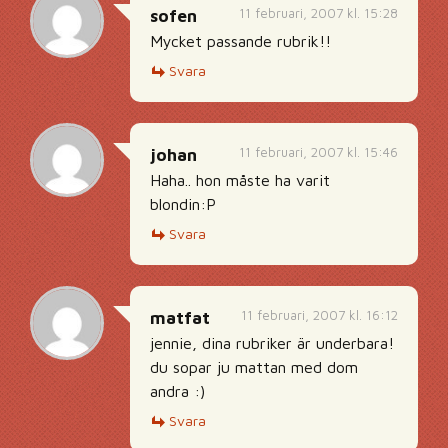
11 februari, 2007 kl. 15:28
sofen
Mycket passande rubrik!!
Svara
11 februari, 2007 kl. 15:46
johan
Haha.. hon måste ha varit
blondin:P
Svara
11 februari, 2007 kl. 16:12
matfat
jennie, dina rubriker är underbara!
du sopar ju mattan med dom
andra :)
Svara