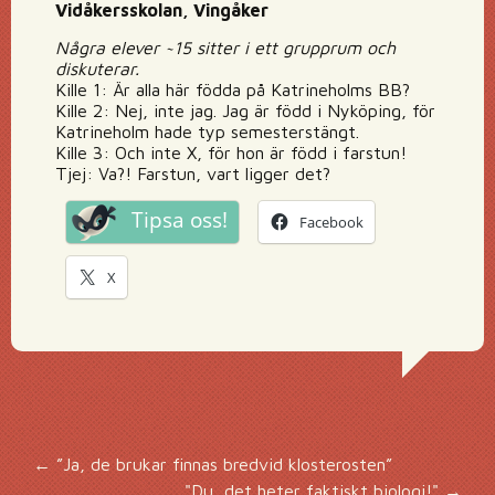
Vidåkersskolan, Vingåker
Några elever ~15 sitter i ett grupprum och
diskuterar.
Kille 1: Är alla här födda på Katrineholms BB?
Kille 2: Nej, inte jag. Jag är född i Nyköping, för
Katrineholm hade typ semesterstängt.
Kille 3: Och inte X, för hon är född i farstun!
Tjej: Va?! Farstun, vart ligger det?
Tipsa oss!
Facebook
X
Inläggsnavigering
←
”Ja, de brukar finnas bredvid klosterosten”
"Du, det heter faktiskt biologi!"
→