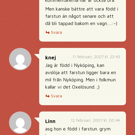
kommentarerna här är också bra.
Men kanske bättre att vara född i
farstun än något senare och att
då bli tappad bakom en vagn….:-)
Svara
11 februari, 2007 kl. 23:43
knej
Jag är född i Nyköping, kan
avslöja att farstun ligger bara en
mil från Nyköping. Men i folkmun
kallar vi det Oxelösund. ;)
Svara
12 februari, 2007 kl. 00:44
Linn
asg hon e född i farstun. grym