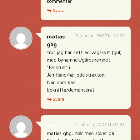
kommentar
Svara
12 februari, 2007 kl. 01:29
matias
gbg
tror jag har sett en vägskylt (gul)
med bynamnet/gårdsnamnet
”Farstun” i
Jämtland/härjedalstrakten..
Nån som kan
bekräfta/dementera?
Svara
12 februari, 2007 kl. 07:53
Aki
matias gbg: När man söker på