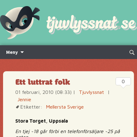
Hoppa
Sök
Meny
till
efte
innehåll
Ett luttrat folk
0
01 februari, 2010 (08:33)
|
Tjuvlyssnat
|
Jennie
Etiketter:
Mellersta Sverige
Stora Torget, Uppsala
En tjej ~18 går förbi en telefonförsäljare ~25 på