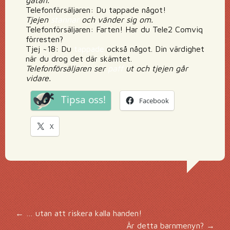
gatan.
Telefonförsäljaren: Du tappade något!
Tjejen
stannar
och vänder sig om.
Telefonförsäljaren: Farten! Har du Tele2 Comviq
förresten?
Tjej ~18: Du
tappade
också något. Din värdighet
när du drog det där skämtet.
Telefonförsäljaren ser
paff
ut och tjejen går
vidare.
Tipsa oss!
Facebook
X
Inläggsnavigering
←
… utan att riskera kalla handen!
Är detta barnmenyn?
→