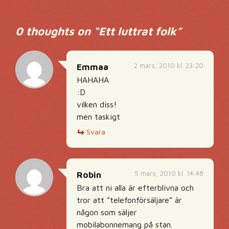
0 thoughts on “
Ett luttrat folk
”
2 mars, 2010 kl. 23:20
Emmaa
HAHAHA
:D
vilken diss!
men taskigt
Svara
5 mars, 2010 kl. 14:48
Robin
Bra att ni alla är efterblivna och
tror att ”telefonförsäljare” är
någon som säljer
mobilabonnemang på stan.