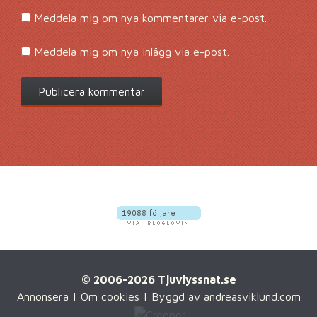
Meddela mig om nya kommentarer via e-post.
Meddela mig om nya inlägg via e-post.
© 2006-2026 Tjuvlyssnat.se
Annonsera
|
Om cookies
| Byggd av
andreasviklund.com