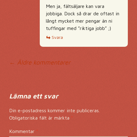
Men ja, fältsäljare kan vara
jobbiga. Dock så drar de oftast in
långt mycket mer pengar än ni
tuffingar med ”riktiga jobb” ;)
Svara
Kommentarsnavig
← Äldre kommentarer
Lämna ett svar
Din e-postadress kommer inte publiceras.
Obligatoriska fält är märkta
*
Kommentar
*