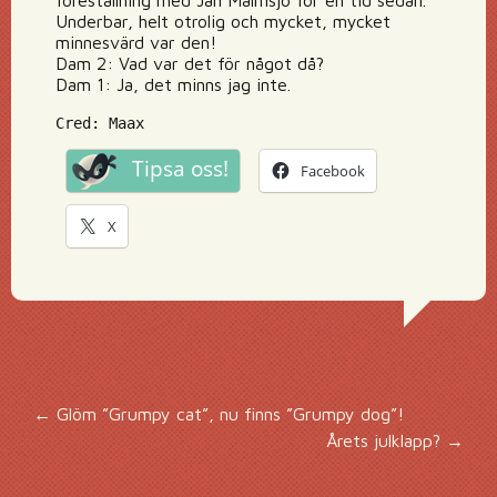
föreställning med Jan Malmsjö för en tid sedan.
Underbar, helt otrolig och mycket, mycket
minnesvärd var den!
Dam 2: Vad var det för något då?
Dam 1: Ja, det minns jag inte.
Cred: Maax
Tipsa oss!
Facebook
X
Inläggsnavigering
←
Glöm ”Grumpy cat”, nu finns ”Grumpy dog”!
Årets julklapp?
→