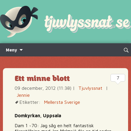
Hoppa
Sök
Meny
till
efte
innehåll
Ett minne blott
7
09 december, 2012 (11:38)
|
Tjuvlyssnat
|
Jennie
Etiketter:
Mellersta Sverige
Domkyrkan, Uppsala
Dam 1 ~70: Jag såg en helt fantastisk