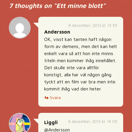
7 thoughts on “
Ett minne blott
”
9 december, 2012 kl. 13:55
Andersson
OK, visst kan tanten haft någon
form av demens, men det kan helt
enkelt vara så att hon inte minns
titeln men kommer ihåg innehållet.
Det skulle inte vara alltför
konstigt, alla har väl någon gång
tyckt att en film var bra men inte
kommit ihåg vad den heter.
Svara
9 december, 2012 kl. 14:05
Liggli
@Andersson