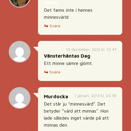
Hates
Det fanns inte i hennes
minnesvärld.
Svara
10 december, 2012 kl. 10:47
Vänsterhäntas Dag
Ett minne sämre glömt.
Svara
1 januari, 2013 kl. 03:54
Murdocka
Det står ju ”minnesvärd”. Det
betyder ”värd att minnas”. Hon
lade således inget värde på att
minnas den.