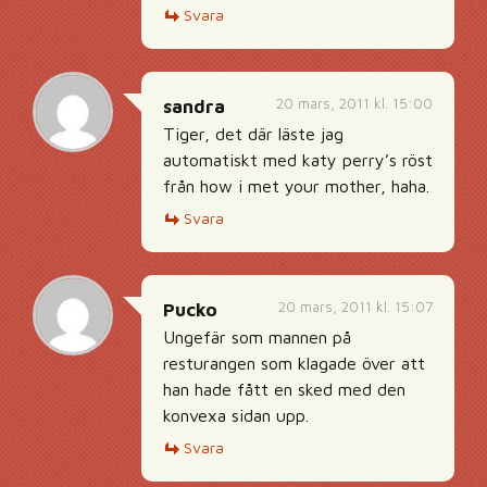
Svara
20 mars, 2011 kl. 15:00
sandra
Tiger, det där läste jag
automatiskt med katy perry’s röst
från how i met your mother, haha.
Svara
20 mars, 2011 kl. 15:07
Pucko
Ungefär som mannen på
resturangen som klagade över att
han hade fått en sked med den
konvexa sidan upp.
Svara