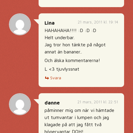
21 mars, 2011 kl. 19:14
Lina
HAHAHAHA!!!! :D :D :D
Helt underbar.
Jag tror hon tänkte på något
annat än bananer..
Och älska kommentarerna!
L <3 tjuvlyssnat
Svara
21 mars, 2011 kl. 22:51
danne
påminner mig om när vi hämtade
ut tumvantar i lumpen och jag
klagade på att jag fått två
högervantar DOH!