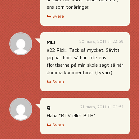
ens som tonåringar.
Svara
20 mars, 2011 kl. 22:59
MLI
#22 Rick: Tack så mycket. Såvitt
jag har hört så har inte ens
fjortisarna på min skola sagt så här
dumma kommentarer (tyvärr)
Svara
21 mars, 2011 kl. 04:51
Q
Haha ”BTV eller BTH”
Svara