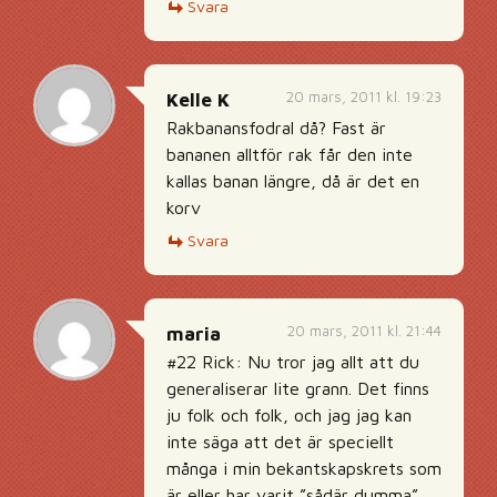
Svara
20 mars, 2011 kl. 19:23
Kelle K
Rakbanansfodral då? Fast är
bananen alltför rak får den inte
kallas banan längre, då är det en
korv
Svara
20 mars, 2011 kl. 21:44
maria
#22 Rick: Nu tror jag allt att du
generaliserar lite grann. Det finns
ju folk och folk, och jag jag kan
inte säga att det är speciellt
många i min bekantskapskrets som
är eller har varit ”sådär dumma”,