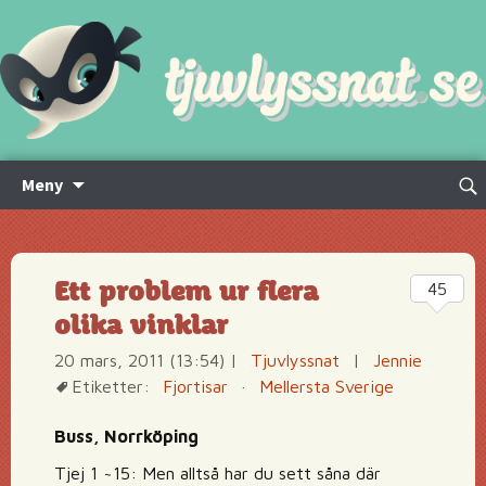
Hoppa
Sök
Meny
till
efte
innehåll
Ett problem ur flera
45
olika vinklar
20 mars, 2011 (13:54)
|
Tjuvlyssnat
|
Jennie
Etiketter:
Fjortisar
·
Mellersta Sverige
Buss, Norrköping
Tjej 1 ~15: Men alltså har du sett såna där