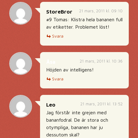
21 mars, 2011 kl. 09:10
StoreBror
#9 Tomas: Klistra hela bananen full
av etiketter. Problemet löst!
Svara
21 mars, 2011 kl. 10:36
Åsa
Höjden av intelligens!
Svara
21 mars, 2011 kl. 13:52
Leo
Jag förstår inte grejen med
bananfodral. De är stora och
otympliga, bananen har ju
dessutom skal?