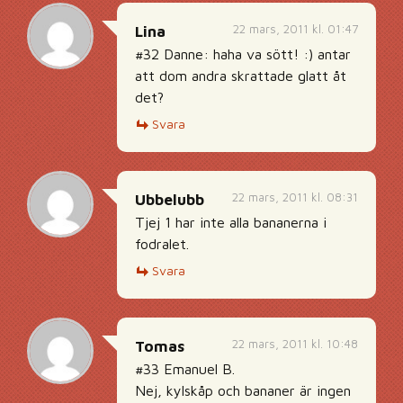
22 mars, 2011 kl. 01:47
Lina
#32 Danne: haha va sött! :) antar
att dom andra skrattade glatt åt
det?
Svara
22 mars, 2011 kl. 08:31
Ubbelubb
Tjej 1 har inte alla bananerna i
fodralet.
Svara
22 mars, 2011 kl. 10:48
Tomas
#33 Emanuel B.
Nej, kylskåp och bananer är ingen