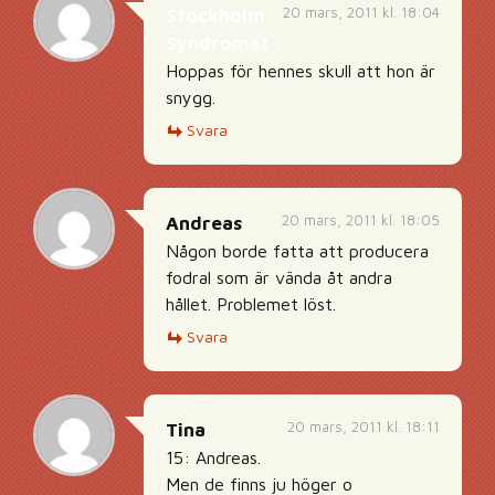
20 mars, 2011 kl. 18:04
Stockholm
Syndromet
Hoppas för hennes skull att hon är
snygg.
Svara
20 mars, 2011 kl. 18:05
Andreas
Någon borde fatta att producera
fodral som är vända åt andra
hållet. Problemet löst.
Svara
20 mars, 2011 kl. 18:11
Tina
15: Andreas.
Men de finns ju höger o