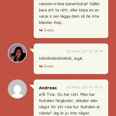
vänstervridna bananfodral! Gäller
bara att ta rätt, eller köpa en av
varje o sen lägga dem så de inte
blandas ihop…
Svara
20 mars, 2011 kl. 18:46
tasha
HAHAHAHAHAHA, logik.
Svara
20 mars, 2011 kl. 19:01
Andreas
#16 Tina: Du har rätt. Men har
fodralen färgkoder, dekaler eller
något för att visa hur fodralen är
vända? Jag är ju inte någon