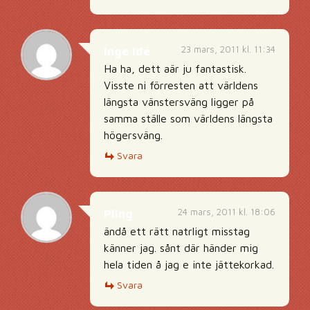
23 mars, 2011 kl. 11:34
Inge Idé
Ha ha, dett aär ju fantastisk.
Visste ni förresten att världens
längsta vänstersväng ligger på
samma ställe som världens längsta
högersväng.
Svara
24 mars, 2011 kl. 18:06
Pling
ändå ett rätt natrligt misstag
känner jag. sånt där händer mig
hela tiden å jag e inte jättekorkad.
Svara