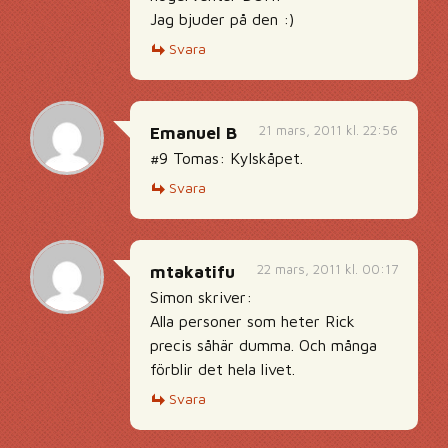
Jag bjuder på den :)
Svara
21 mars, 2011 kl. 22:56
Emanuel B
#9 Tomas: Kylskåpet.
Svara
22 mars, 2011 kl. 00:17
mtakatifu
Simon skriver:
Alla personer som heter Rick
precis såhär dumma. Och många
förblir det hela livet.
Svara