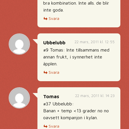
bra kombination. Inte alls. de blir
inte goda.
Svara
22 mars, 2011 kl. 12:55
Ubbelubb
#9 Tomas: Inte tillsammans med
annan frukt, i synnerhet inte
äpplen.
Svara
22 mars, 2011 kl. 14:23
Tomas
#37 Ubbelubb:
Banan + temp <13 grader no no
oavsett kompanjon i kylan.
Svara