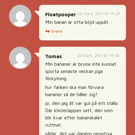
20 mars, 2011 kl. 15:24
Floatpooper
Min banan är ofta böjd uppåt.
Svara
20 mars, 2011 kl. 15:30
Tomas
Min bananer är bruna inte kunnat
sporta senaste veckan pga
förkylning.
hur fanken ska man förvara
bananer så de håller sig?
jo, den jag åt var gul på ett ställa.
Där klisterlappen satt, den som
blir kvar efter bananskalet
ruttnat.
sådär, det var dagens negativa