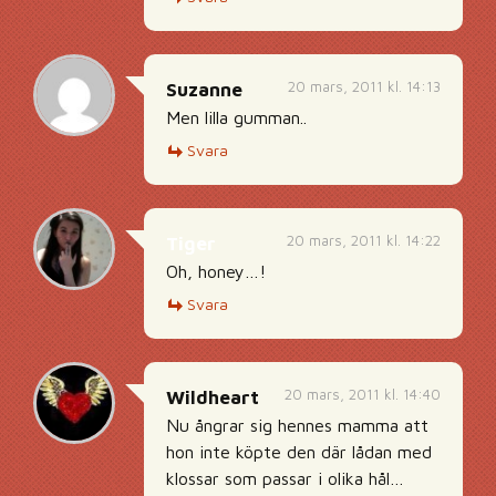
20 mars, 2011 kl. 14:13
Suzanne
Men lilla gumman..
Svara
20 mars, 2011 kl. 14:22
Tiger
Oh, honey…!
Svara
20 mars, 2011 kl. 14:40
Wildheart
Nu ångrar sig hennes mamma att
hon inte köpte den där lådan med
klossar som passar i olika hål…