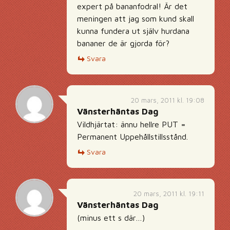
expert på bananfodral! Är det
meningen att jag som kund skall
kunna fundera ut själv hurdana
bananer de är gjorda för?
Svara
20 mars, 2011 kl. 19:08
Vänsterhäntas Dag
Vildhjärtat: ännu hellre PUT =
Permanent Uppehållstillsstånd.
Svara
20 mars, 2011 kl. 19:11
Vänsterhäntas Dag
(minus ett s där…)