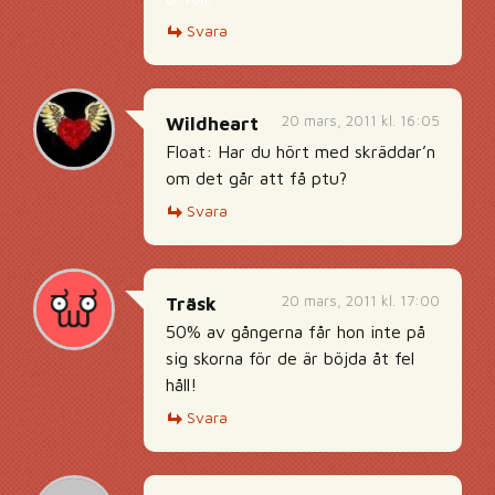
Svara
20 mars, 2011 kl. 16:05
Wildheart
Float: Har du hört med skräddar’n
om det går att få ptu?
Svara
20 mars, 2011 kl. 17:00
Träsk
50% av gångerna får hon inte på
sig skorna för de är böjda åt fel
håll!
Svara