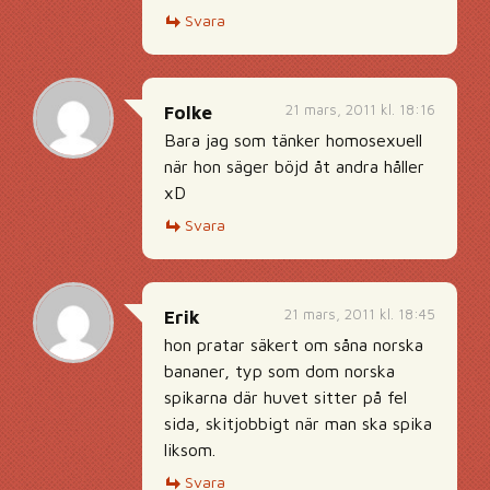
Svara
21 mars, 2011 kl. 18:16
Folke
Bara jag som tänker homosexuell
när hon säger böjd åt andra håller
xD
Svara
21 mars, 2011 kl. 18:45
Erik
hon pratar säkert om såna norska
bananer, typ som dom norska
spikarna där huvet sitter på fel
sida, skitjobbigt när man ska spika
liksom.
Svara