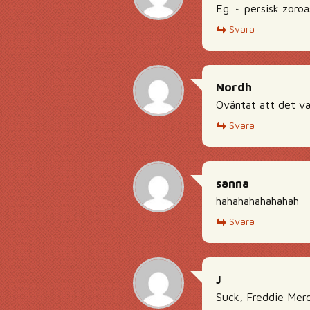
Eg. ~ persisk zoroa
Svara
Nordh
Oväntat att det va
Svara
sanna
hahahahahahahah
Svara
J
Suck, Freddie Merc