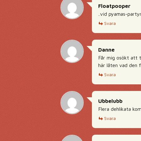
Floatpooper
..vid pyamas-party
Svara
Danne
Får mig osökt att 
här låten vad den f
Svara
Ubbelubb
Flera dehlikata ko
Svara