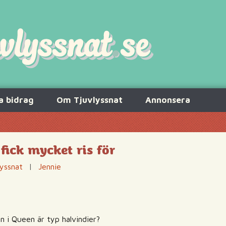
a bidrag
Om Tjuvlyssnat
Annonsera
fick mycket ris för
lyssnat
|
Jennie
en i Queen är typ halvindier?