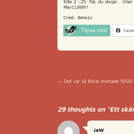
Kille 2 ~25: Nä, du skojar… (Han 
MerCURRY!
Cred: Dennis
Tipsa oss!
Face
Inläggsnavigering
←
Det var så Börje mättade 5000 
29 thoughts on “
Ett skä
JaW