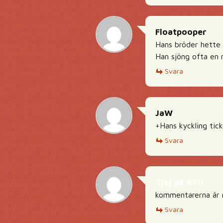
Floatpooper
Hans bröder hette
Han sjöng ofta en 
Svara
JaW
+Hans kyckling tic
Svara
Tjej på KTH
kommentarerna är r
Svara