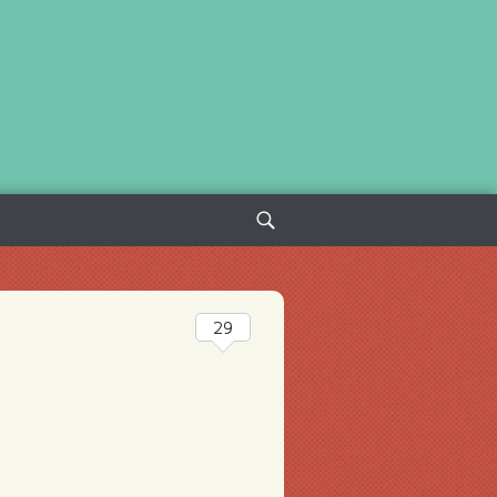
Sök
efter:
29