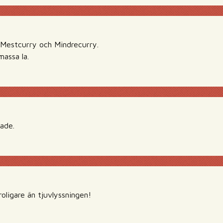
 Mestcurry och Mindrecurry.
massa la.
kade.
oligare än tjuvlyssningen!