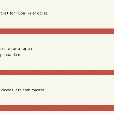
cket för ”Goa” killar också.
indre raita tajtan,
g pappa dam …
vändes inte som madras…