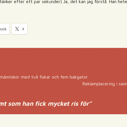
tänker efter ett par sekunder) Ja, det kan jag förstå. Han heter
book
X
människor med två fiskar och fem bakgator
Reklamplacering i san
mt som han fick mycket ris för
”