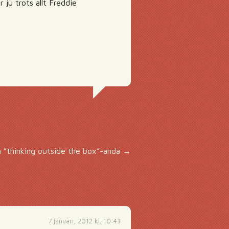
 ju trots allt Freddie
n ”thinking outside the box”-anda
→
7 januari, 2012 kl. 10:43