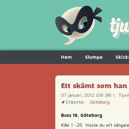
Hoppa
Hem
Slumpa
Skick
till
innehåll
Ett skämt som han 
07 januari, 2012 (09:38)
|
Tjuv
Etiketter:
Göteborg
Buss 16, Göteborg
Kille 1 ~25: Visste du att sångar