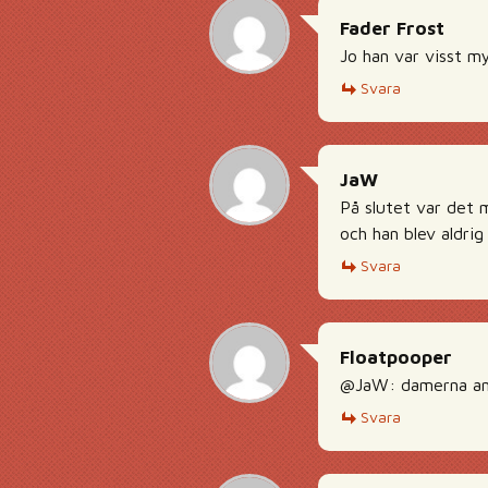
Fader Frost
Jo han var visst my
Svara
JaW
På slutet var det m
och han blev aldri
Svara
Floatpooper
@JaW: damerna an
Svara