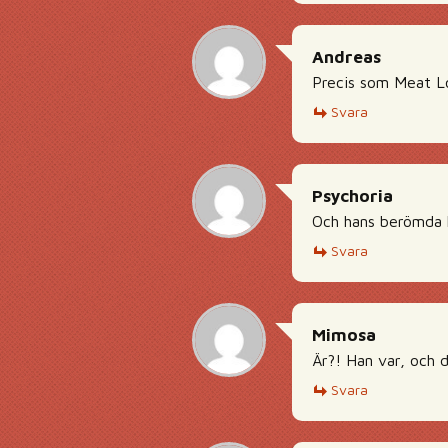
Andreas
Precis som Meat Loa
Svara
Psychoria
Och hans berömda 
Svara
Mimosa
Är?! Han var, och d
Svara