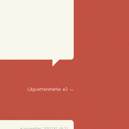
Lågvattenmärke #2
→
4 november, 2007 kl. 19:21