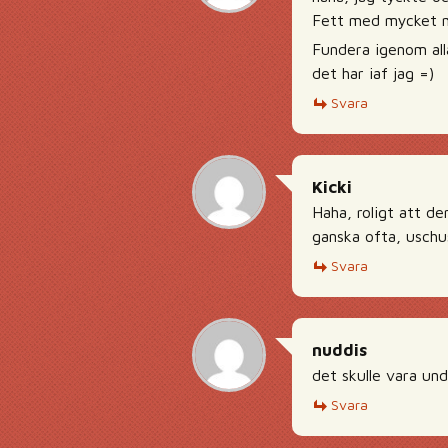
Fett med mycket me
Fundera igenom all
det har iaf jag =)
Svara
Kicki
Haha, roligt att de
ganska ofta, uschu
Svara
nuddis
det skulle vara und
Svara