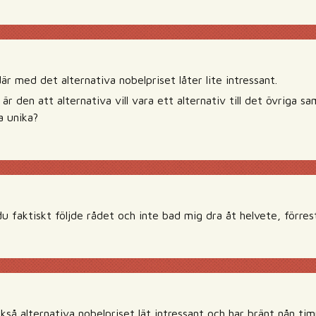
r med det alternativa nobelpriset låter lite intressant.
 är den att alternativa vill vara ett alternativ till det övriga 
a unika?
u faktiskt följde rådet och inte bad mig dra åt helvete, förres
kså alternativa nobelpriset lät intressant och har bränt nån ti