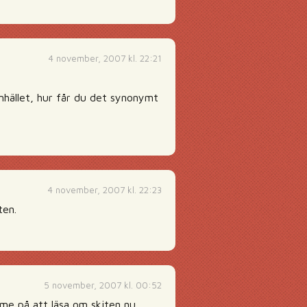
4 november, 2007 kl. 22:21
samhället, hur får du det synonymt
4 november, 2007 kl. 22:23
ten.
5 november, 2007 kl. 00:52
mme på att läsa om skiten nu.