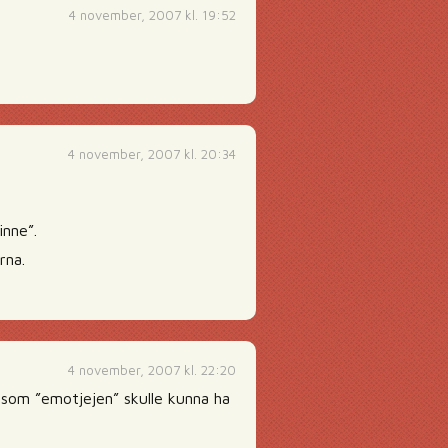
4 november, 2007 kl. 19:52
4 november, 2007 kl. 20:34
inne”.
rna.
4 november, 2007 kl. 22:20
s som ”emotjejen” skulle kunna ha