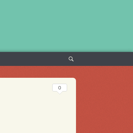
Sök
efter:
0