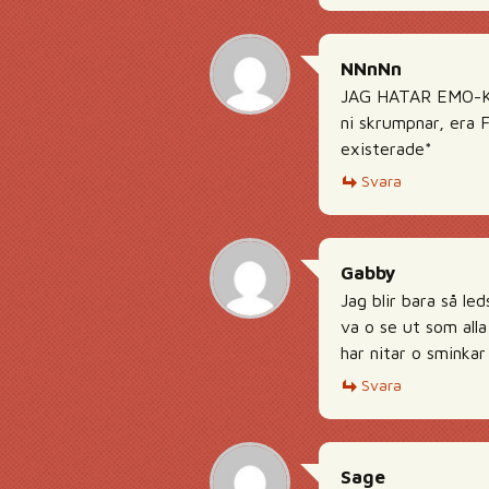
NNnNn
JAG HATAR EMO-KIDS!
ni skrumpnar, era 
existerade*
Svara
Gabby
Jag blir bara så led
va o se ut som alla
har nitar o sminkar
Svara
Sage