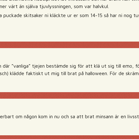
r värt än själva tjuvlyssningen, som var halvkul.
a puckade skitsaker ni kläckte ur er som 14-15 så har ni nog t
n där ”vanliga” tjejen bestämde sig för att klä ut sig till emo, 
sch) klädde faktiskt ut mig till brat på halloween. För de skrä
erbart om någon kom in nu och sa att brat minsann är en livssti