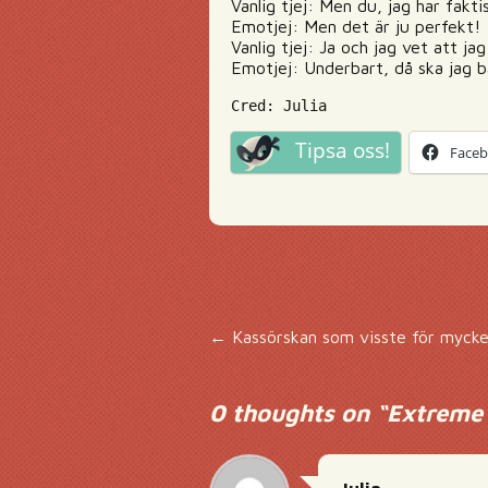
Vanlig tjej: Men du, jag har fakt
Emotjej: Men det är ju perfekt!
Vanlig tjej: Ja och jag vet att ja
Emotjej: Underbart, då ska jag ba
Cred: Julia
Tipsa oss!
Face
Inläggsnavigering
←
Kassörskan som visste för myck
0 thoughts on “
Extreme 