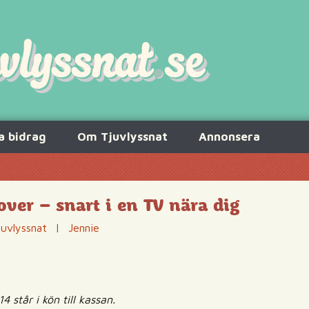
a bidrag
Om Tjuvlyssnat
Annonsera
er – snart i en TV nära dig
juvlyssnat
|
Jennie
4 står i kön till kassan.