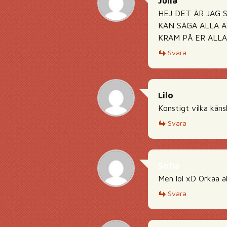
Julia
HEJ DET ÄR JAG 
KAN SÄGA ALLA 
KRAM PÅ ER ALLA
Svara
Lilo
Konstigt vilka käns
Svara
Sofia
Men lol xD Orkaa a
Svara