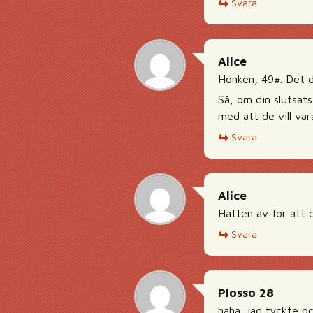
Svara
Alice
Honken, 49#. Det dä
Så, om din slutsats
med att de vill var
Svara
Alice
Hatten av för att d
Svara
Plosso 28
haha, jag tyckte oc