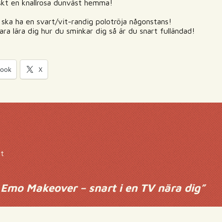
iskt en knallrosa dunväst hemma!
g ska ha en svart/vit-randig polotröja någonstans!
ra lära dig hur du sminkar dig så är du snart fulländad!
book
X
et
Emo Makeover – snart i en TV nära dig
”