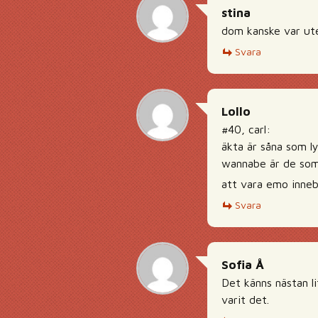
stina
dom kanske var ute
Svara
Lollo
#40, carl:
äkta är såna som ly
wannabe är de som k
att vara emo inneb
Svara
Sofia Å
Det känns nästan li
varit det.