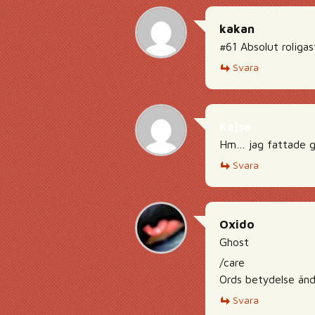
kakan
#61 Absolut roligas
Svara
Kajsa
Hm… jag fattade gr
Svara
Oxido
Ghost
/care
Ords betydelse ändr
Svara