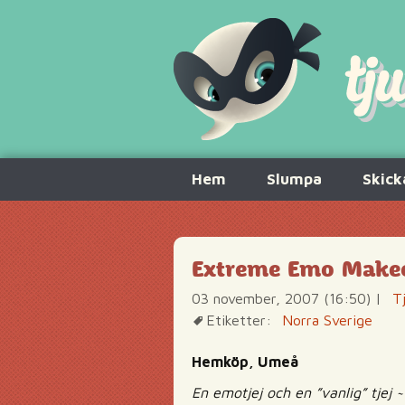
Hoppa
Hem
Slumpa
Skick
till
innehåll
Extreme Emo Makeov
03 november, 2007 (16:50)
|
T
Etiketter:
Norra Sverige
Hemköp, Umeå
En emotjej och en ”vanlig” tjej ~1