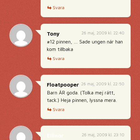
Svara
26 maj, 2009 kl. 22:40
Tony
#12 pinnen, … Sade ungen när han
kom tillbaka
Svara
26 maj, 2009 kl. 22:50
Floatpooper
Barn ÄR goda. (Tolka mej rätt,
tack.) Heja pinnen, lyssna mera.
Svara
26 maj, 2009 kl. 23:10
Ellinor