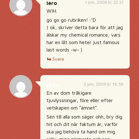
1 juni, 2009 kl. 22:21
Iero
WIH.
go go go rubriken! :’D
( ok, skriver detta bara för att jag
älskar my chemical romance, vars
har en låt som heter just famous
last words -w- )
Svara
2 juni, 2009 kl. 16:56
Orka
En av dom tråkigare
tjuvlyssningar, före eller efter
vetskapen om ”ämnet”.
Sen till alla som säger ohh, bry dig
hit och dit när faktum är, varför
ska jag behöva ta hand om mig