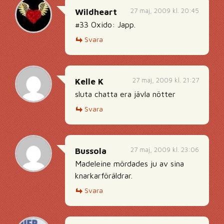
27 maj, 2009 kl. 20:45
Wildheart
#33 Oxido: Japp.
Svara
27 maj, 2009 kl. 21:27
Kelle K
sluta chatta era jävla nötter
Svara
27 maj, 2009 kl. 23:06
Bussola
Madeleine mördades ju av sina
knarkarföräldrar.
Svara