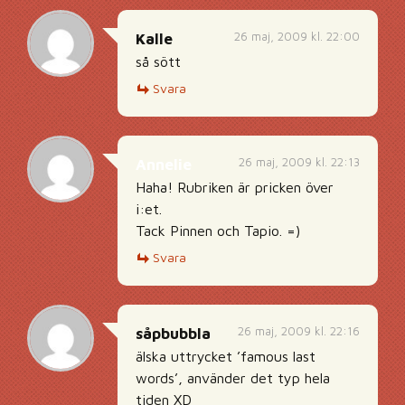
26 maj, 2009 kl. 22:00
Kalle
så sött
Svara
26 maj, 2009 kl. 22:13
Annelie
Haha! Rubriken är pricken över
i:et.
Tack Pinnen och Tapio. =)
Svara
26 maj, 2009 kl. 22:16
såpbubbla
älska uttrycket ’famous last
words’, använder det typ hela
tiden XD