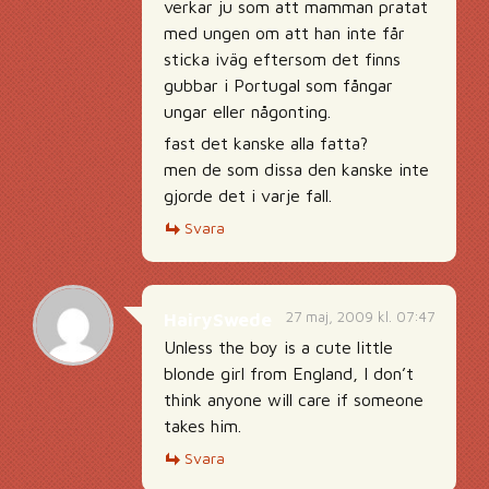
verkar ju som att mamman pratat
med ungen om att han inte får
sticka iväg eftersom det finns
gubbar i Portugal som fångar
ungar eller någonting.
fast det kanske alla fatta?
men de som dissa den kanske inte
gjorde det i varje fall.
Svara
27 maj, 2009 kl. 07:47
HairySwede
Unless the boy is a cute little
blonde girl from England, I don’t
think anyone will care if someone
takes him.
Svara