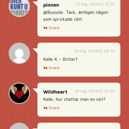
27 maj, 2009 kl. 23:33
pinnen
@Bussola: Tack, äntligen någon
som sprickade rätt.
Svara
29 maj, 2009 kl. 00:33
AntonJr
Kelle K – Bitter?
Svara
29 maj, 2009 kl. 22:05
Wildheart
Kelle, hur chattar man en nöt?
Svara