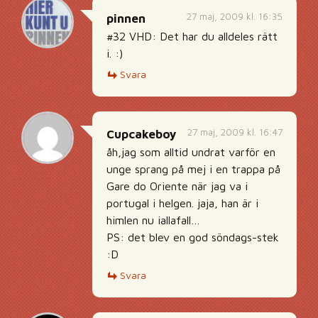
27 maj, 2009 kl. 16:35
pinnen
#32 VHD: Det har du alldeles rätt
i. :)
Svara
27 maj, 2009 kl. 16:47
Cupcakeboy
åh,jag som alltid undrat varför en
unge sprang på mej i en trappa på
Gare do Oriente när jag va i
portugal i helgen. jaja, han är i
himlen nu iallafall…
PS: det blev en god söndags-stek
:D
Svara