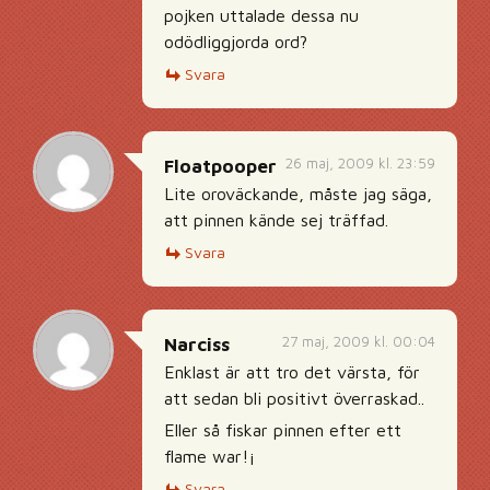
pojken uttalade dessa nu
odödliggjorda ord?
Svara
26 maj, 2009 kl. 23:59
Floatpooper
Lite oroväckande, måste jag säga,
att pinnen kände sej träffad.
Svara
27 maj, 2009 kl. 00:04
Narciss
Enklast är att tro det värsta, för
att sedan bli positivt överraskad..
Eller så fiskar pinnen efter ett
flame war!¡
Svara