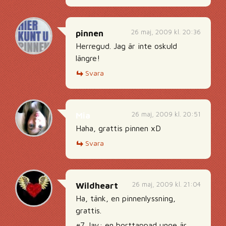
26 maj, 2009 kl. 20:36
pinnen
Herregud. Jag är inte oskuld
längre!
Svara
26 maj, 2009 kl. 20:51
Mia
Haha, grattis pinnen xD
Svara
26 maj, 2009 kl. 21:04
Wildheart
Ha, tänk, en pinnenlyssning,
grattis.
#7 Jay: en borttappad unge är