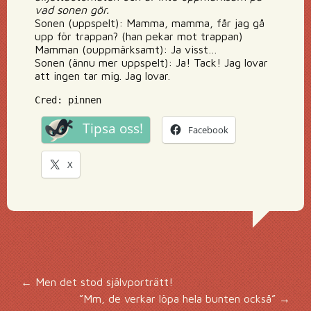
vad sonen gör.
Sonen (uppspelt): Mamma, mamma, får jag gå
upp för trappan? (han pekar mot trappan)
Mamman (ouppmärksamt): Ja visst…
Sonen (ännu mer uppspelt): Ja! Tack! Jag lovar
att ingen tar mig. Jag lovar.
Cred: pinnen
Tipsa oss!
Facebook
X
Inläggsnavigering
←
Men det stod självporträtt!
”Mm, de verkar löpa hela bunten också”
→