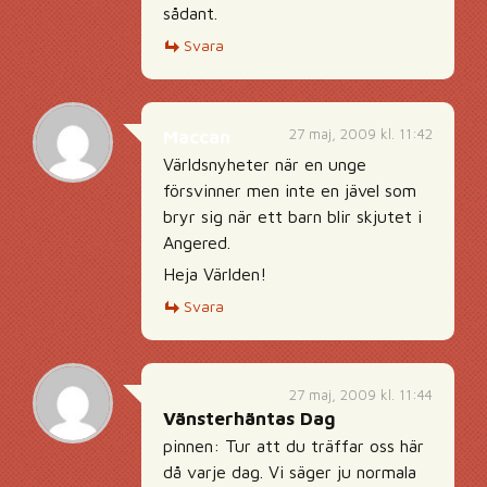
sådant.
Svara
27 maj, 2009 kl. 11:42
Maccan
Världsnyheter när en unge
försvinner men inte en jävel som
bryr sig när ett barn blir skjutet i
Angered.
Heja Världen!
Svara
27 maj, 2009 kl. 11:44
Vänsterhäntas Dag
pinnen: Tur att du träffar oss här
då varje dag. Vi säger ju normala