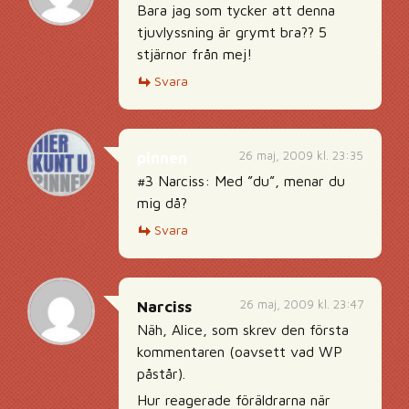
Bara jag som tycker att denna
tjuvlyssning är grymt bra?? 5
stjärnor från mej!
Svara
26 maj, 2009 kl. 23:35
pinnen
#3 Narciss: Med ”du”, menar du
mig då?
Svara
26 maj, 2009 kl. 23:47
Narciss
Näh, Alice, som skrev den första
kommentaren (oavsett vad WP
påstår).
Hur reagerade föräldrarna när