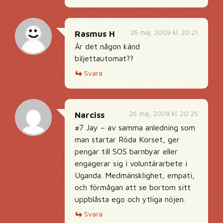
26 maj, 2009 kl. 20:21
Rasmus H
Är det någon känd
biljettautomat??
Svara
26 maj, 2009 kl. 20:25
Narciss
#7 Jay – av samma anledning som
man startar Röda Korset, ger
pengar till SOS barnbyar eller
engagerar sig i voluntärarbete i
Uganda. Medmänsklighet, empati,
och förmågan att se bortom sitt
uppblåsta ego och ytliga nöjen.
Svara