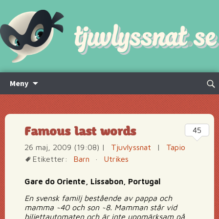
Hoppa
Sök
Meny
till
efte
innehåll
Famous last words
45
26 maj, 2009 (19:08)
|
Tjuvlyssnat
|
Tapio
Etiketter:
Barn
·
Utrikes
Gare do Oriente, Lissabon, Portugal
En svensk familj bestående av pappa och
mamma ~40 och son ~8. Mamman står vid
biljettautomaten och är inte uppmärksam på