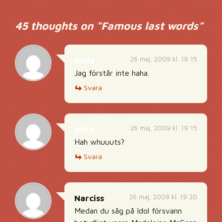
45 thoughts on “
Famous last words
”
26 maj, 2009 kl. 19:15
hilda
Jag förstår inte haha.
Svara
26 maj, 2009 kl. 19:15
Alice
Hah whuuuts?
Svara
26 maj, 2009 kl. 19:20
Narciss
Medan du såg på Idol försvann