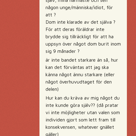
själv, mina närmaste och sen
någon unge/människa/idiot, för
att ?
Dom inte klarade av det själva ?
För att deras föräldrar inte
brydde sig tillräckligt för att ha
uppsyn över något dom burit inom
sig 9 månader ?
är inte bandet starkare än så, hur
kan det förväntas att jag ska
känna något ännu starkare (eller
något överhuvudtaget för den
delen)
Hur kan du kräva av mig något du
inte kunde göra själv?? (då pratar
vi inte möjligheter utan valen som
individen gjort som lett fram till
konsekvensen, whatever gnället
gäller)