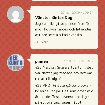
27 maj, 2009 kl. 09:34
Vänsterhäntas Dag
Jag kan riktigt se pinnen framför
mig, tjuvlyssnandes och låtsandes
att han inte alls kan svenska.
Svara
27 maj, 2009 kl. 10:19
pinnen
#25 Narciss: Snarare tvärtom, det
var därför jag frågade om det var
riktat till mig. :)
#29 VHD: Finaste gå-bort-poker-
brillorna var på. Det som oroar mig
är att de första svenskarna jag ser
på ett bra tag, säger något