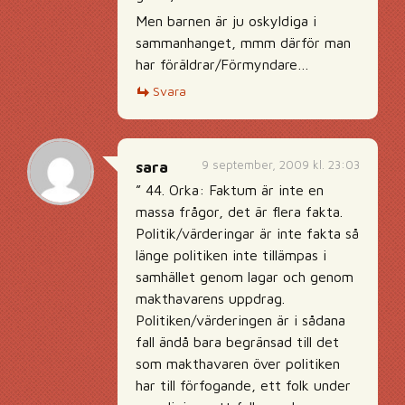
Men barnen är ju oskyldiga i
sammanhanget, mmm därför man
har föräldrar/Förmyndare…
Svara
9 september, 2009 kl. 23:03
sara
” 44. Orka: Faktum är inte en
massa frågor, det är flera fakta.
Politik/värderingar är inte fakta så
länge politiken inte tillämpas i
samhället genom lagar och genom
makthavarens uppdrag.
Politiken/värderingen är i sådana
fall ändå bara begränsad till det
som makthavaren över politiken
har till förfogande, ett folk under