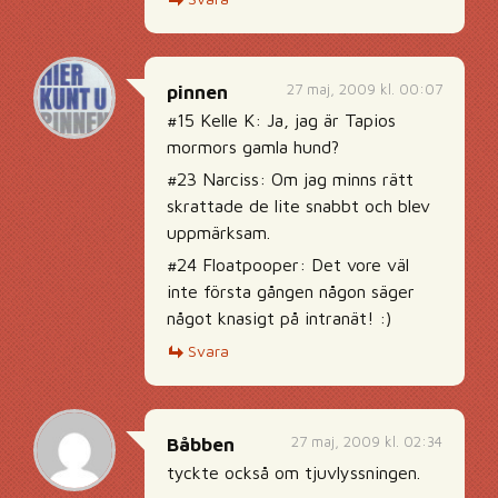
27 maj, 2009 kl. 00:07
pinnen
#15 Kelle K: Ja, jag är Tapios
mormors gamla hund?
#23 Narciss: Om jag minns rätt
skrattade de lite snabbt och blev
uppmärksam.
#24 Floatpooper: Det vore väl
inte första gången någon säger
något knasigt på intranät! :)
Svara
27 maj, 2009 kl. 02:34
Båbben
tyckte också om tjuvlyssningen.