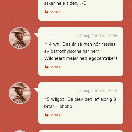
saker hela tiden. :-D
Svara
27 maj, 2009 kl. 12:58
Oxido
#14 wh: Det är så man hör rasslet
av patronhylsorna när herr
Wildheart mejar ned egocentriker!
Svara
27 maj, 2009 kl. 15:48
Oxido
#5 wilgot: Då blev det iaf aldrig 8
bitar. Hohoho!
Svara