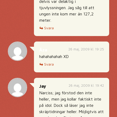
delvis var delaktig i
tjuvlyssningen. Jag såg till att
ungen inte kom mer än 127,2
meter.
Svara
26 maj, 2009 kl. 19:25
Åza
hahahahahah XD
Svara
26 maj, 2009 kl. 19:42
Jay
Narciss; jag förstod den inte
heller, men jag kollar faktiskt inte
på idol. Dock så läser jag inte
skräptidningar heller. Möjligtvis att