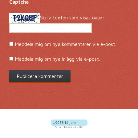
Captcha
*
Skriv texten som visas ovan:
Meddela mig om nya kommentarer via e-post.
Meddela mig om nya inlägg via e-post.