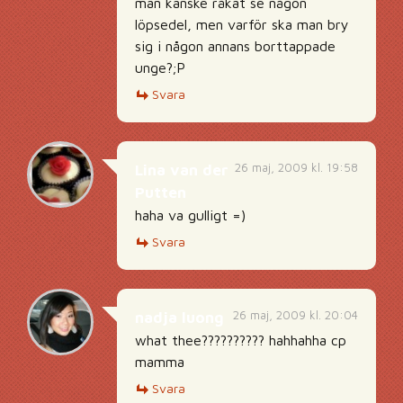
man kanske råkat se någon
löpsedel, men varför ska man bry
sig i någon annans borttappade
unge?;P
Svara
26 maj, 2009 kl. 19:58
Lina van der
Putten
haha va gulligt =)
Svara
26 maj, 2009 kl. 20:04
nadja luong
what thee?????????? hahhahha cp
mamma
Svara