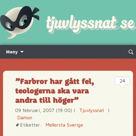
Hoppa
Sök
Meny
till
efte
innehåll
”Farbror har gått fel,
24
teologerna ska vara
andra till höger”
09 februari, 2007 (19:00)
|
Tjuvlyssnat
|
Damon
Etiketter:
Mellersta Sverige