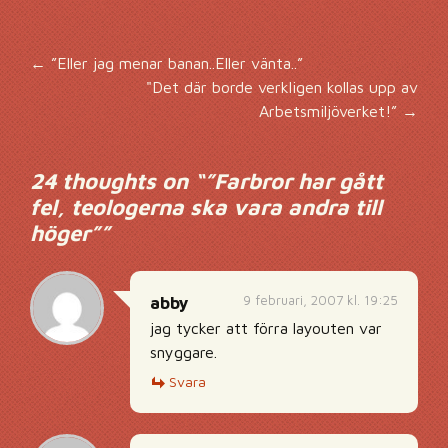
Inläggsnavigering
←
”Eller jag menar banan..Eller vänta..”
"Det där borde verkligen kollas upp av
Arbetsmiljöverket!”
→
24 thoughts on “
”Farbror har gått
fel, teologerna ska vara andra till
höger”
”
9 februari, 2007 kl. 19:25
abby
jag tycker att förra layouten var
snyggare.
Svara