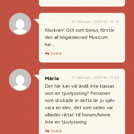
10 februari, 2007 kl. 15:12
bani
Klockren! Och som bonus förstör
den all högskolecred Musicum
har…
Svara
11 februari, 2007 kl. 11:03
Maria
Det här kan väl ändå inte klassas
som en tjuvlyssning? Personen
som skickade in detta lär ju själv
vara en elev, det som sades var
således riktat till honom/henne.
Inte en tjuvlyssning.
Svara