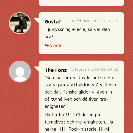
11 februari, 2007 kl. 14:16
Gustaf
Tjuvlyssning eller ej så var den
bra!
Svara
12 februari, 2007 kl. 03:02
The Fonz
”Seminarium 5. Rastlösheten. Här
ska vi prata att aldrig stå still och
det där. Kanske glider vi även in
på turnélivet och då även tre-
enigheten”.
Ha-ha-ha!!!!!! Glider in pa
turnelivet och tre-enigheten. Ha-
ha-ha!!!!!! Rock-historia. Hi-hi!