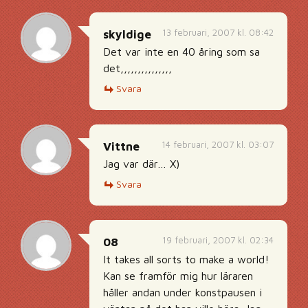
13 februari, 2007 kl. 08:42
skyldige
Det var inte en 40 åring som sa
det,,,,,,,,,,,,,,,
Svara
14 februari, 2007 kl. 03:07
Vittne
Jag var där… X)
Svara
19 februari, 2007 kl. 02:34
08
It takes all sorts to make a world!
Kan se framför mig hur läraren
håller andan under konstpausen i