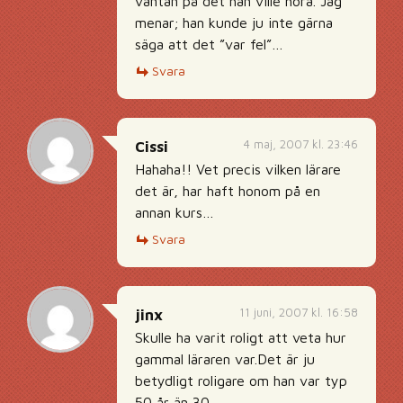
väntan på det han ville höra. Jag
menar; han kunde ju inte gärna
säga att det ”var fel”…
Svara
4 maj, 2007 kl. 23:46
Cissi
Hahaha!! Vet precis vilken lärare
det är, har haft honom på en
annan kurs…
Svara
11 juni, 2007 kl. 16:58
jinx
Skulle ha varit roligt att veta hur
gammal läraren var.Det är ju
betydligt roligare om han var typ
50 år än 30.