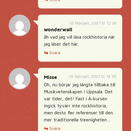
10 februari, 2007 kl. 12:39
wonderwall
åh vad jag vill läsa rockhistoria när
jag läser det här.
Svara
10 februari, 2007 kl. 14:30
Misse
Oh, nu börjar jag längta tillbaka till
Musikvetenskapen i Uppsala. Det
var tider, det! Fast i A-kursen
ingick tyvärr inte rockhistoria,
men desto fler referenser till den
mer traditionella treenigheten…
Svara