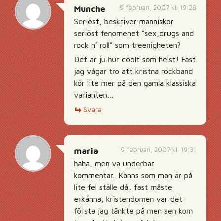
9 februari, 2007 kl. 19:28
Munche
Seriöst, beskriver människor
seriöst fenomenet ”sex,drugs and
rock n’ roll” som treenigheten?
Det är ju hur coolt som helst! Fast
jag vågar tro att kristna rockband
kör lite mer på den gamla klassiska
varianten…
Svara
9 februari, 2007 kl. 19:31
maria
haha, men va underbar
kommentar.. Känns som man är på
lite fel ställe då.. fast måste
erkänna, kristendomen var det
första jag tänkte på men sen kom