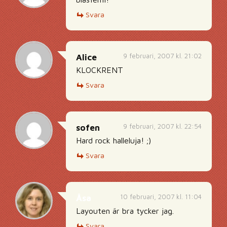
Svara
9 februari, 2007 kl. 21:02
Alice
KLOCKRENT
Svara
9 februari, 2007 kl. 22:54
sofen
Hard rock halleluja! ;)
Svara
10 februari, 2007 kl. 11:04
Åsa
Layouten är bra tycker jag.
Svara