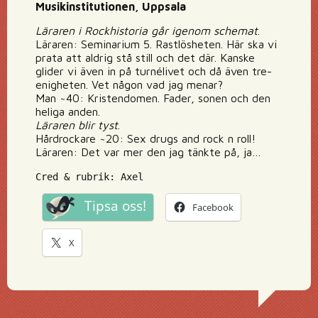
Musikinstitutionen, Uppsala
Läraren i Rockhistoria går igenom schemat
.
Läraren: Seminarium 5. Rastlösheten. Här ska vi
prata att aldrig stå still och det där. Kanske
glider vi även in på turnélivet och då även tre-
enigheten. Vet någon vad jag menar?
Man ~40: Kristendomen. Fader, sonen och den
heliga anden.
Läraren blir tyst
.
Hårdrockare ~20: Sex drugs and rock n roll!
Läraren: Det var mer den jag tänkte på, ja…
Cred & rubrik: Axel
Tipsa oss!
Facebook
X