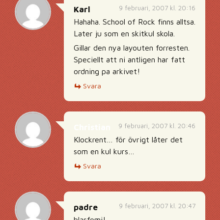
9 februari, 2007 kl. 20:16
Karl
Hahaha. School of Rock finns alltsa.
Later ju som en skitkul skola.
Gillar den nya layouten forresten.
Speciellt att ni antligen har fatt
ordning pa arkivet!
Svara
9 februari, 2007 kl. 20:46
Christian
Klockrent… för övrigt låter det
som en kul kurs…
Svara
9 februari, 2007 kl. 20:47
padre
blasfemi!