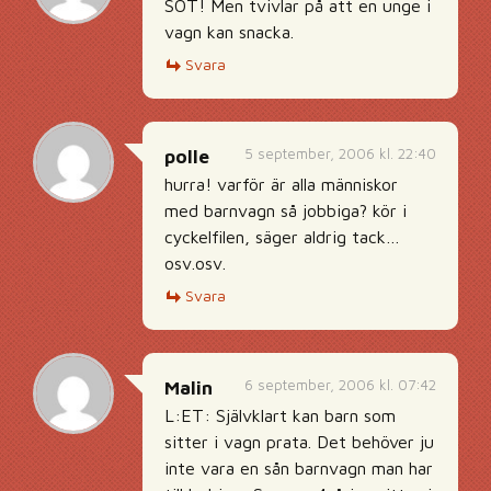
SÖT! Men tvivlar på att en unge i
vagn kan snacka.
Svara
5 september, 2006 kl. 22:40
polle
hurra! varför är alla människor
med barnvagn så jobbiga? kör i
cyckelfilen, säger aldrig tack…
osv.osv.
Svara
6 september, 2006 kl. 07:42
Malin
L:ET: Självklart kan barn som
sitter i vagn prata. Det behöver ju
inte vara en sån barnvagn man har