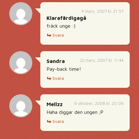
4 mars, 2007 kl. 21:57
Klarafärdigagå
fräck unge :)
Svara
22 mars, 2007 kl. 11:44
Sandra
Pay-back time!
Svara
9 oktober, 2008 kl. 20:09
Mellzz
Haha diggar den ungen ;P
Svara