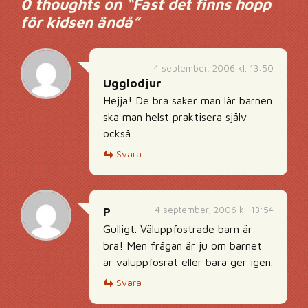
0 thoughts on “
Fast det finns hopp
för kidsen ändå
”
4 september, 2006 kl. 13:50
Ugglodjur
Hejja! De bra saker man lär barnen
ska man helst praktisera själv
också.
Svara
4 september, 2006 kl. 13:54
P
Gulligt. Väluppfostrade barn är
bra! Men frågan är ju om barnet
är väluppfosrat eller bara ger igen.
Svara