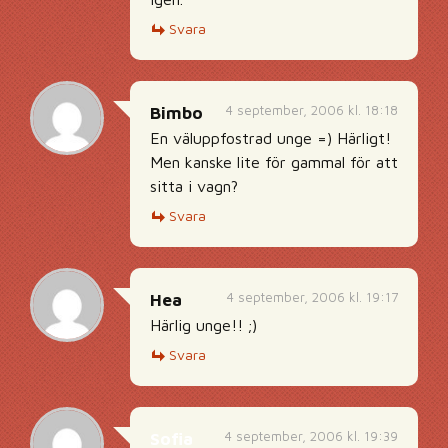
Svara
4 september, 2006 kl. 18:18
Bimbo
En väluppfostrad unge =) Härligt!
Men kanske lite för gammal för att
sitta i vagn?
Svara
4 september, 2006 kl. 19:17
Hea
Härlig unge!! ;)
Svara
4 september, 2006 kl. 19:39
Sofia