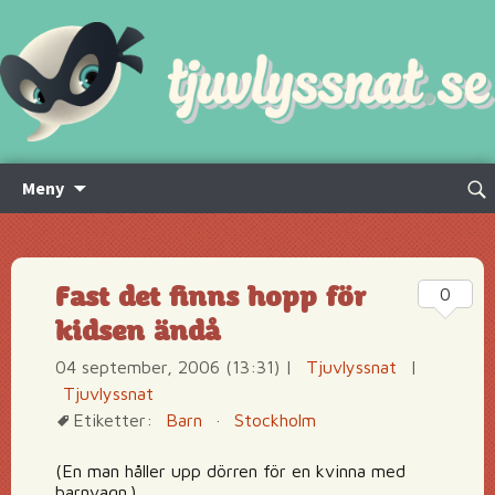
Hoppa
Sök
Meny
till
efte
innehåll
Fast det finns hopp för
0
kidsen ändå
04 september, 2006 (13:31)
|
Tjuvlyssnat
|
Tjuvlyssnat
Etiketter:
Barn
·
Stockholm
(En man håller upp dörren för en kvinna med
barnvagn.)