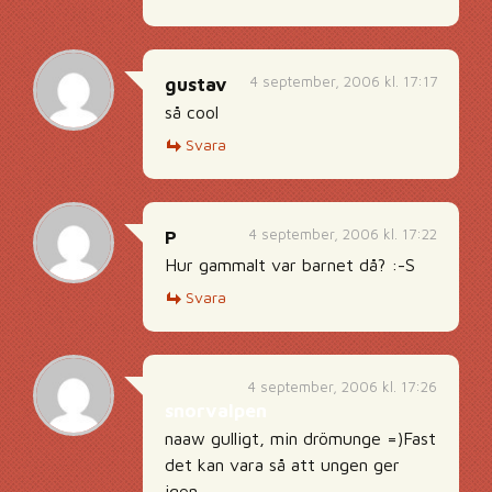
4 september, 2006 kl. 17:17
gustav
så cool
Svara
4 september, 2006 kl. 17:22
P
Hur gammalt var barnet då? :-S
Svara
4 september, 2006 kl. 17:26
snorvalpen
naaw gulligt, min drömunge =)Fast
det kan vara så att ungen ger
igen.