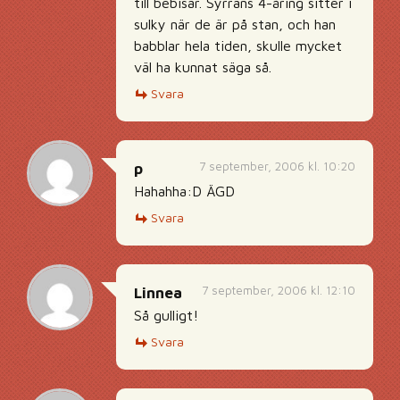
till bebisar. Syrrans 4-åring sitter i
sulky när de är på stan, och han
babblar hela tiden, skulle mycket
väl ha kunnat säga så.
Svara
7 september, 2006 kl. 10:20
p
Hahahha:D ÄGD
Svara
7 september, 2006 kl. 12:10
Linnea
Så gulligt!
Svara