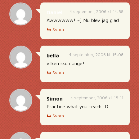
4 september, 2006 kl. 14:58
Daniel
Awwwwww! =) Nu blev jag glad
Svara
4 september, 2006 kl. 15:08
bella
vilken skön unge!
Svara
4 september, 2006 kl. 15:11
Simon
Practice what you teach :D
Svara