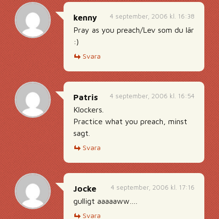
4 september, 2006 kl. 16:38
kenny
Pray as you preach/Lev som du lär
:)
Svara
4 september, 2006 kl. 16:54
Patris
Klockers.
Practice what you preach, minst
sagt.
Svara
4 september, 2006 kl. 17:16
Jocke
gulligt aaaaaww….
Svara