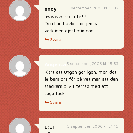
5 september, 2006 kl. 11:33
andy
awwww, so cute!!!
Den här tjuvlyssningen har
verkligen gjort min dag
Svara
5 september, 2006 kl. 15:53
Angelica
Klart att ungen ger igen, men det
är bara bra för då vet man att den
stackarn blivit terrad med att
säga tack..
Svara
5 september, 2006 kl. 21:15
L:ET