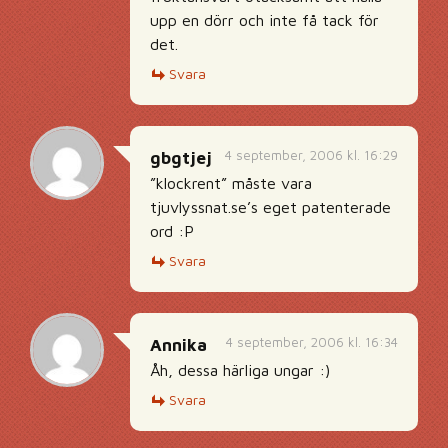
upp en dörr och inte få tack för
det.
Svara
4 september, 2006 kl. 16:29
gbgtjej
”klockrent” måste vara
tjuvlyssnat.se’s eget patenterade
ord :P
Svara
4 september, 2006 kl. 16:34
Annika
Åh, dessa härliga ungar :)
Svara