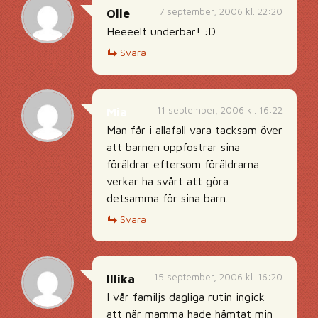
7 september, 2006 kl. 22:20
Olle
Heeeelt underbar! :D
Svara
11 september, 2006 kl. 16:22
Mia
Man får i allafall vara tacksam över
att barnen uppfostrar sina
föräldrar eftersom föräldrarna
verkar ha svårt att göra
detsamma för sina barn..
Svara
15 september, 2006 kl. 16:20
Illika
I vår familjs dagliga rutin ingick
att när mamma hade hämtat min