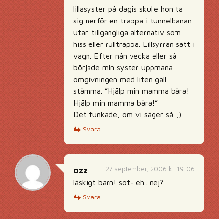
lillasyster på dagis skulle hon ta
sig nerför en trappa i tunnelbanan
utan tillgängliga alternativ som
hiss eller rulltrappa. Lillsyrran satt i
vagn. Efter nån vecka eller så
började min syster uppmana
omgivningen med liten gäll
stämma. ”Hjälp min mamma bära!
Hjälp min mamma bära!”
Det funkade, om vi säger så. ;)
Svara
27 september, 2006 kl. 19:06
ozz
läskigt barn! söt- eh.. nej?
Svara