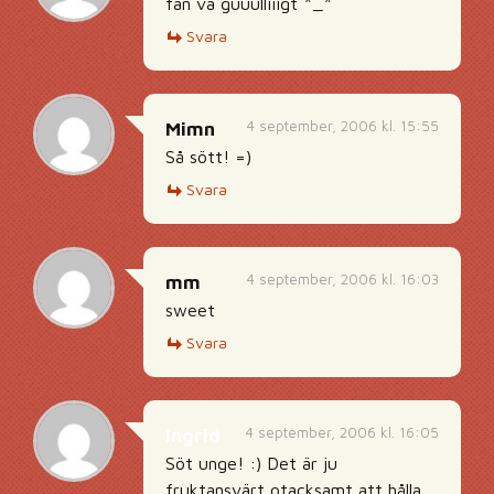
fan va guuulliiigt ^_^
Svara
4 september, 2006 kl. 15:55
Mimn
Så sött! =)
Svara
4 september, 2006 kl. 16:03
mm
sweet
Svara
4 september, 2006 kl. 16:05
Ingrid
Söt unge! :) Det är ju
fruktansvärt otacksamt att hålla