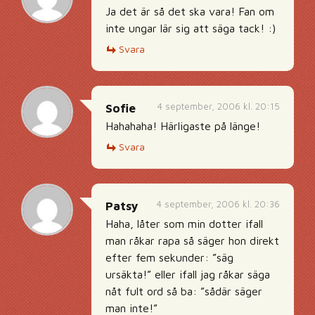
Ja det är så det ska vara! Fan om
inte ungar lär sig att säga tack! :)
Svara
4 september, 2006 kl. 20:15
Sofie
Hahahaha! Härligaste på länge!
Svara
4 september, 2006 kl. 20:36
Patsy
Haha, låter som min dotter ifall
man råkar rapa så säger hon direkt
efter fem sekunder: ”säg
ursäkta!” eller ifall jag råkar säga
nåt fult ord så ba: ”sådär säger
man inte!”