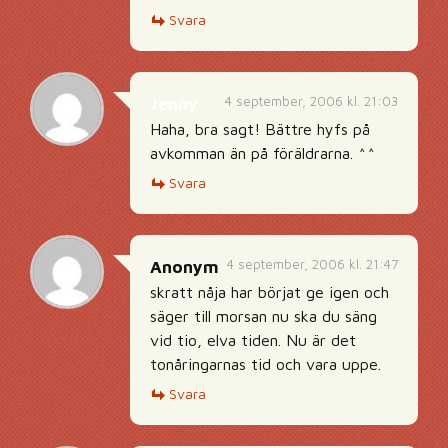
Svara
4 september, 2006 kl. 21:03
Jenny
Haha, bra sagt! Bättre hyfs på
avkomman än på föräldrarna. ^^
Svara
4 september, 2006 kl. 21:47
Anonym
skratt nåja har börjat ge igen och
säger till morsan nu ska du säng
vid tio, elva tiden. Nu är det
tonåringarnas tid och vara uppe.
Svara