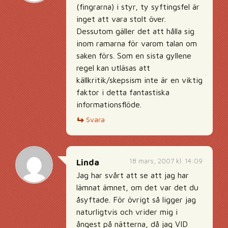
(fingrarna) i styr, ty syftingsfel är
inget att vara stolt över.
Dessutom gäller det att hålla sig
inom ramarna för varom talan om
saken förs. Som en sista gyllene
regel kan utläsas att
källkritik/skepsism inte är en viktig
faktor i detta fantastiska
informationsflöde.
Svara
18 mars, 2007 kl. 14:09
Linda
Jag har svårt att se att jag har
lämnat ämnet, om det var det du
åsyftade. För övrigt så ligger jag
naturligtvis och vrider mig i
ångest på nätterna, då jag VID