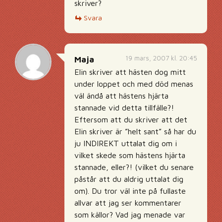
skriver?
Svara
19 mars, 2007 kl. 20:45
Maja
Elin skriver att hästen dog mitt
under loppet och med död menas
väl ändå att hästens hjärta
stannade vid detta tillfälle?!
Eftersom att du skriver att det
Elin skriver är ”helt sant” så har du
ju INDIREKT uttalat dig om i
vilket skede som hästens hjärta
stannade, eller?! (vilket du senare
påstår att du aldrig uttalat dig
om). Du tror väl inte på fullaste
allvar att jag ser kommentarer
som källor? Vad jag menade var