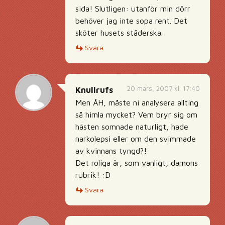
sida! Slutligen: utanför min dörr
behöver jag inte sopa rent. Det
sköter husets städerska.
Svara
20 mars, 2007 kl. 17:40
Knullrufs
Men ÅH, måste ni analysera allting
så himla mycket? Vem bryr sig om
hästen somnade naturligt, hade
narkolepsi eller om den svimmade
av kvinnans tyngd?!
Det roliga är, som vanligt, damons
rubrik! :D
Svara