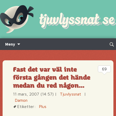
Hoppa
Sök
Meny
till
efte
innehåll
Fast det var väl inte
69
första gången det hände
medan du red någon…
11 mars, 2007 (14:57)
|
Tjuvlyssnat
|
Damon
Etiketter:
Plus