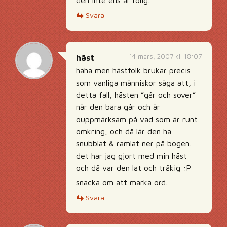
den inte ens är rolig..
Svara
14 mars, 2007 kl. 18:07
häst
haha men hästfolk brukar precis
som vanliga människor säga att, i
detta fall, hästen ”går och sover”
när den bara går och är
ouppmärksam på vad som är runt
omkring, och då lär den ha
snubblat & ramlat ner på bogen.
det har jag gjort med min häst
och då var den lat och tråkig :P
snacka om att märka ord.
Svara