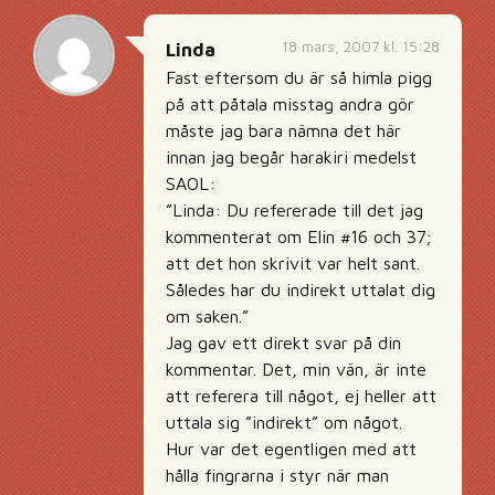
18 mars, 2007 kl. 15:28
Linda
Fast eftersom du är så himla pigg
på att påtala misstag andra gör
måste jag bara nämna det här
innan jag begår harakiri medelst
SAOL:
”Linda: Du refererade till det jag
kommenterat om Elin #16 och 37;
att det hon skrivit var helt sant.
Således har du indirekt uttalat dig
om saken.”
Jag gav ett direkt svar på din
kommentar. Det, min vän, är inte
att referera till något, ej heller att
uttala sig ”indirekt” om något.
Hur var det egentligen med att
hålla fingrarna i styr när man