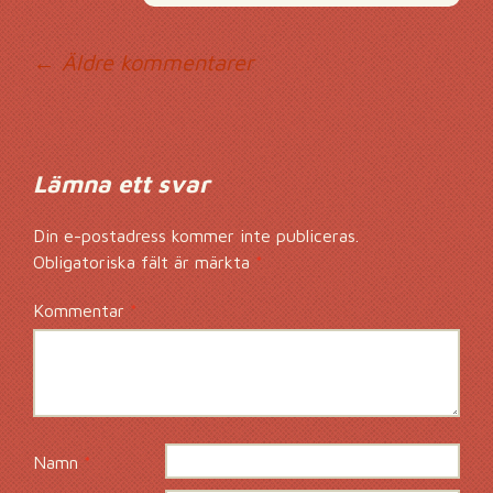
Kommentarsnavig
← Äldre kommentarer
Lämna ett svar
Din e-postadress kommer inte publiceras.
Obligatoriska fält är märkta
*
Kommentar
*
Namn
*