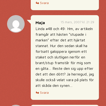
Svara
15 mars, 2007 kl. 21:29
Maja
Linda #48 och 49: Hm, av artikeln
framgår att hästen ”stupade i
marken” efter det att hjärtat
stannat. Hur den sedan skall ha
fortsatt galoppera igenom ett
staket och slutligen nerför en
brant/stup framstår för mig som
en gåta… Reste den sig upp efter
det att den dött? Ja herregud, jag
skulle också velat vara på plats för
att skåda den synen…
Svara