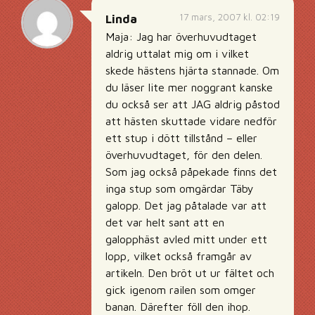
17 mars, 2007 kl. 02:19
Linda
Maja: Jag har överhuvudtaget
aldrig uttalat mig om i vilket
skede hästens hjärta stannade. Om
du läser lite mer noggrant kanske
du också ser att JAG aldrig påstod
att hästen skuttade vidare nedför
ett stup i dött tillstånd – eller
överhuvudtaget, för den delen.
Som jag också påpekade finns det
inga stup som omgärdar Täby
galopp. Det jag påtalade var att
det var helt sant att en
galopphäst avled mitt under ett
lopp, vilket också framgår av
artikeln. Den bröt ut ur fältet och
gick igenom railen som omger
banan. Därefter föll den ihop.