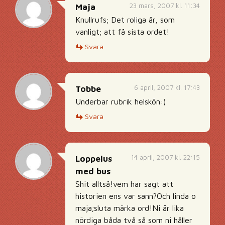
23 mars, 2007 kl. 11:34
Maja
Knullrufs; Det roliga är, som
vanligt; att få sista ordet!
Svara
6 april, 2007 kl. 17:43
Tobbe
Underbar rubrik helskön:)
Svara
14 april, 2007 kl. 22:15
Loppelus
med bus
Shit alltså!vem har sagt att
historien ens var sann?Och linda o
maja;sluta märka ord!Ni är lika
nördiga båda två så som ni håller