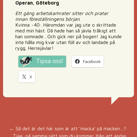
Operan, Göteborg
Ett gäng arbetskamrater sitter och pratar
innan föreställningens början
.
Kvinna ~40: Häromdan var jag ute o skrittade
med min häst. Då hade han så jävla tråkigt att
han somnade…Och gick ner på bogen! Jag kunde
inte hålla mig kvar utan föll av och landade på
rygg. Herrejävlar!
Tipsa oss!
Facebook
X
Inläggsnavigering
←
Så det är det här som är att ’macka’ på macken…?
Tjaa, på samma sätt som du kommer ihåg att andas,