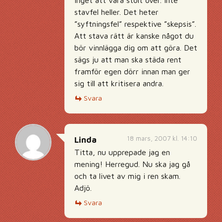
inget att vara stolt över. Inte
stavfel heller. Det heter
”syftningsfel” respektive ”skepsis”.
Att stava rätt är kanske något du
bör vinnlägga dig om att göra. Det
sägs ju att man ska städa rent
framför egen dörr innan man ger
sig till att kritisera andra.
Svara
18 mars, 2007 kl. 14:10
Linda
Titta, nu upprepade jag en
mening! Herregud. Nu ska jag gå
och ta livet av mig i ren skam.
Adjö.
Svara