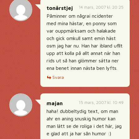
14 mars, 2007 kl. 20:25
tonårstjej
Påminner om någrai ncidenter
med mina hästar, en ponny som
var ouppmärksam och halakade
och gick omkull samt emin häst
osm jag har nu. Han har ibland ufllt
upp att kolla på allt annat när han
rids ut så han glömmer sätta ner
ena benet innan nästa ben lyfts.
Svara
15 mars, 2007 kl. 10:49
majan
haha! dubbeltydig text, om man
ahr en aning snuskig humor kan
man lätt se de roliga i det här, jag
e glad att ja har sån humor :)