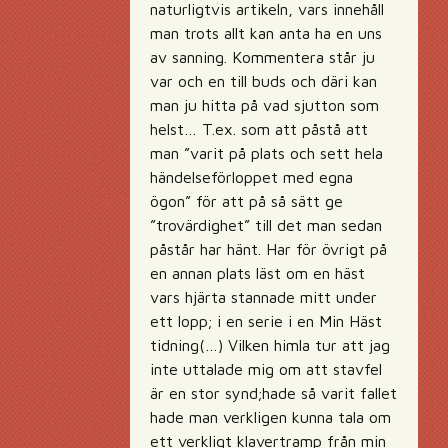
naturligtvis artikeln, vars innehåll
man trots allt kan anta ha en uns
av sanning. Kommentera står ju
var och en till buds och däri kan
man ju hitta på vad sjutton som
helst… T.ex. som att påstå att
man ”varit på plats och sett hela
händelseförloppet med egna
ögon” för att på så sätt ge
”trovärdighet” till det man sedan
påstår har hänt. Har för övrigt på
en annan plats läst om en häst
vars hjärta stannade mitt under
ett lopp; i en serie i en Min Häst
tidning(…) Vilken himla tur att jag
inte uttalade mig om att stavfel
är en stor synd;hade så varit fallet
hade man verkligen kunna tala om
ett verkligt klavertramp från min