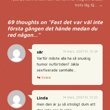
trots låg IQ…
→
69 thoughts on “
Fast det var väl inte
första gången det hände medan du
red någon…
”
14 mars, 2007 kl. 10:24
sär
Varför måste alla ha så snuskig
humor nuförtiden? Jäkla
sexfixerade samhälle…
Svara
14 mars, 2007 kl. 13:20
Linda
men den är ju så otroligt dum att