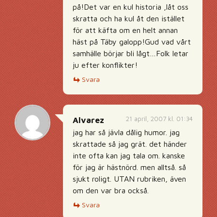
på!Det var en kul historia ,låt oss
skratta och ha kul åt den istället
för att käfta om en helt annan
häst på Täby galopp!Gud vad vårt
samhälle börjar bli lågt…Folk letar
ju efter konflikter!
Svara
21 april, 2007 kl. 01:34
Alvarez
jag har så jävla dålig humor. jag
skrattade så jag grät. det händer
inte ofta kan jag tala om. kanske
för jag är hästnörd. men alltså. så
sjukt roligt. UTAN rubriken, även
om den var bra också.
Svara