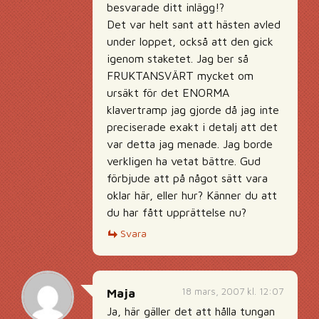
besvarade ditt inlägg!?
Det var helt sant att hästen avled
under loppet, också att den gick
igenom staketet. Jag ber så
FRUKTANSVÄRT mycket om
ursäkt för det ENORMA
klavertramp jag gjorde då jag inte
preciserade exakt i detalj att det
var detta jag menade. Jag borde
verkligen ha vetat bättre. Gud
förbjude att på något sätt vara
oklar här, eller hur? Känner du att
du har fått upprättelse nu?
Svara
18 mars, 2007 kl. 12:07
Maja
Ja, här gäller det att hålla tungan