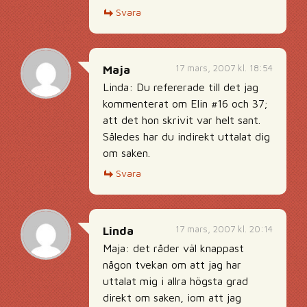
Svara
17 mars, 2007 kl. 18:54
Maja
Linda: Du refererade till det jag
kommenterat om Elin #16 och 37;
att det hon skrivit var helt sant.
Således har du indirekt uttalat dig
om saken.
Svara
17 mars, 2007 kl. 20:14
Linda
Maja: det råder väl knappast
någon tvekan om att jag har
uttalat mig i allra högsta grad
direkt om saken, iom att jag