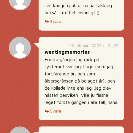
sen kan ju grabbarna ha falskleg
också, inte helt ovanligt ;)
Svara
26 februari, 2007 kl. 01:07
wantingmemories
Första gången jag gick på
systemet var jag tjugo (som jag
fortfarande är, och som
åldersgränsen på bolaget är), och
de kollade inte ens leg. Jag blev
nästan besviken, ville ju flasha
leget första gången i alla fall, haha.
Svara