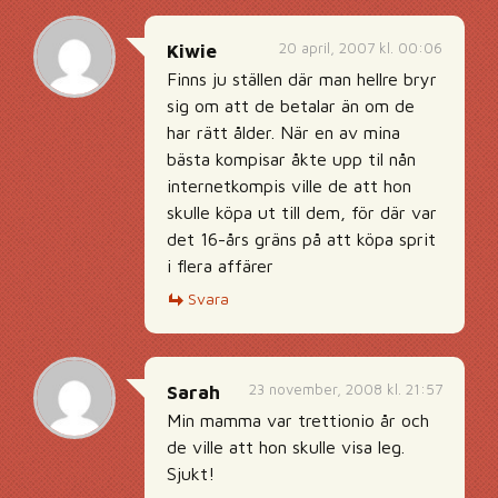
20 april, 2007 kl. 00:06
Kiwie
Finns ju ställen där man hellre bryr
sig om att de betalar än om de
har rätt ålder. När en av mina
bästa kompisar åkte upp til nån
internetkompis ville de att hon
skulle köpa ut till dem, för där var
det 16-års gräns på att köpa sprit
i flera affärer
Svara
23 november, 2008 kl. 21:57
Sarah
Min mamma var trettionio år och
de ville att hon skulle visa leg.
Sjukt!