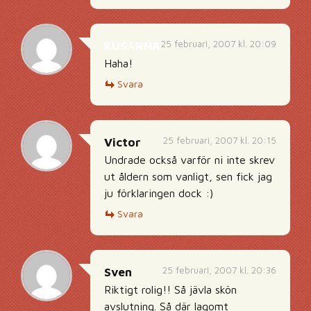
25 februari, 2007 kl. 20:09
KUSARNA
Haha!
Svara
25 februari, 2007 kl. 20:15
Victor
Undrade också varför ni inte skrev
ut åldern som vanligt, sen fick jag
ju förklaringen dock :)
Svara
25 februari, 2007 kl. 20:36
Sven
Riktigt rolig!! Så jävla skön
avslutning. Så där lagomt