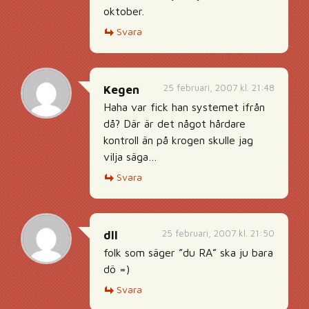
oktober.
Svara
25 februari, 2007 kl. 21:48
Kegen
Haha var fick han systemet ifrån
då? Där är det något hårdare
kontroll än på krogen skulle jag
vilja säga…
Svara
25 februari, 2007 kl. 21:50
dll
folk som säger ”du RA” ska ju bara
dö =)
Svara