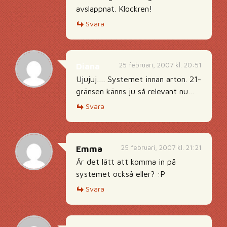
avslappnat. Klockren!
Svara
25 februari, 2007 kl. 20:51
Diana
Ujujuj…. Systemet innan arton. 21-
gränsen känns ju så relevant nu…
Svara
25 februari, 2007 kl. 21:21
Emma
Är det lätt att komma in på
systemet också eller? :P
Svara