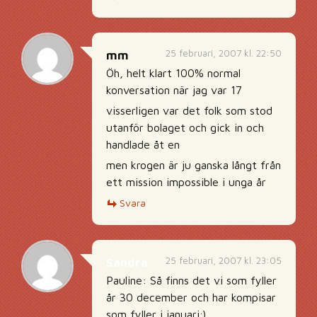
25 februari, 2007 kl. 22:50
mm
Öh, helt klart 100% normal
konversation när jag var 17
visserligen var det folk som stod
utanför bolaget och gick in och
handlade åt en
men krogen är ju ganska långt från
ett mission impossible i unga år
Svara
25 februari, 2007 kl. 23:05
Sandra
Pauline: Så finns det vi som fyller
år 30 december och har kompisar
som fyller i januari;)