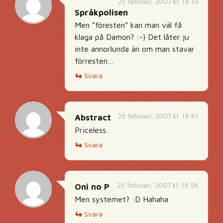
25 februari, 2007 kl. 19:33
Språkpolisen
Men ”föresten” kan man väl få
klaga på Damon? :-) Det låter ju
inte annorlunda än om man stavar
förresten…
Svara
25 februari, 2007 kl. 19:47
Abstract
Priceless.
Svara
25 februari, 2007 kl. 19:54
Oni no P
Men systemet? :D Hahaha
Svara