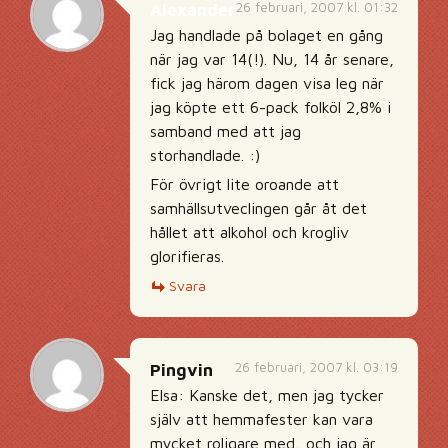
26 februari, 2007 kl. 01:32
Alexander
Jag handlade på bolaget en gång
när jag var 14(!). Nu, 14 år senare,
fick jag härom dagen visa leg när
jag köpte ett 6-pack folköl 2,8% i
samband med att jag
storhandlade. :)
För övrigt lite oroande att
samhällsutveclingen går åt det
hållet att alkohol och krogliv
glorifieras.
Svara
26 februari, 2007 kl. 03:19
Pingvin
Elsa: Kanske det, men jag tycker
själv att hemmafester kan vara
mycket roligare med.. och jag är