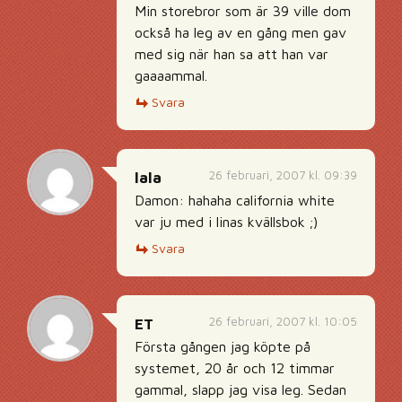
Min storebror som är 39 ville dom
också ha leg av en gång men gav
med sig när han sa att han var
gaaaammal.
Svara
26 februari, 2007 kl. 09:39
lala
Damon: hahaha california white
var ju med i linas kvällsbok ;)
Svara
26 februari, 2007 kl. 10:05
ET
Första gången jag köpte på
systemet, 20 år och 12 timmar
gammal, slapp jag visa leg. Sedan