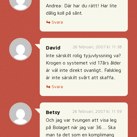
Andrea: Där har du rätt! Har lite
dålig koll på sånt.
Svara
26 februari, 2007 kl. 11:38
David
Inte särskilt rolig tyjuvlyssning va?
Krogen o systemet vid 17års ålder
är väl inte direkt ovanligt.. Falskleg
är inte särskilt svårt att skaffa..
Svara
26 februari, 2007 kl. 11:59
Betsy
Och jag var tvungen att visa leg
på Bolaget när jag var 36…. Ska
man ta det som en komplimang