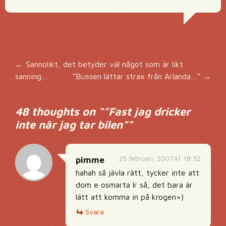
Inläggsnavigering
←
Sannolikt, det betyder väl något som är likt
sanning…
”Bussen lättar strax från Arlanda…”
→
48 thoughts on “
”Fast jag dricker
inte när jag tar bilen”
”
25 februari, 2007 kl. 18:52
pimme
hahah så jävla rätt, tycker inte att
dom e osmarta lr så, det bara är
lätt att komma in på krogen=)
Svara