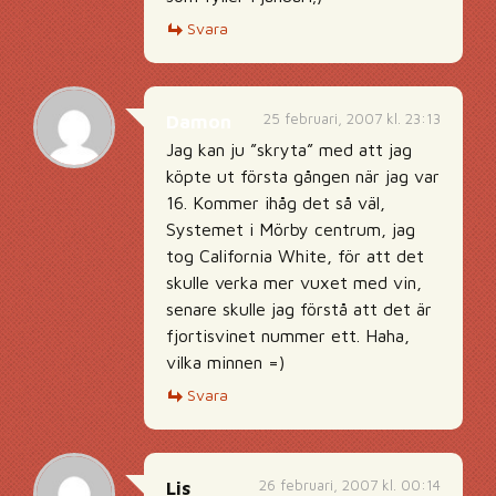
Svara
25 februari, 2007 kl. 23:13
Damon
Jag kan ju ”skryta” med att jag
köpte ut första gången när jag var
16. Kommer ihåg det så väl,
Systemet i Mörby centrum, jag
tog California White, för att det
skulle verka mer vuxet med vin,
senare skulle jag förstå att det är
fjortisvinet nummer ett. Haha,
vilka minnen =)
Svara
26 februari, 2007 kl. 00:14
Lis