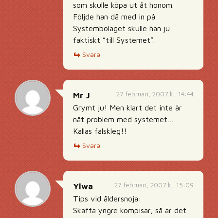
som skulle köpa ut åt honom.
Följde han då med in på
Systembolaget skulle han ju
faktiskt ”till Systemet”.
Svara
27 februari, 2007 kl. 14:44
Mr J
Grymt ju! Men klart det inte är
nåt problem med systemet…
Kallas falskleg!!
Svara
27 februari, 2007 kl. 15:09
Ylwa
Tips vid åldersnoja:
Skaffa yngre kompisar, så är det