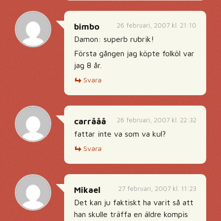
26 februari, 2007 kl. 21:10
bimbo
Damon: superb rubrik!
Första gången jag köpte folköl var
jag 8 år.
Svara
26 februari, 2007 kl. 22:32
carrååå
fattar inte va som va kul?
Svara
27 februari, 2007 kl. 11:23
Mikael
Det kan ju faktiskt ha varit så att
han skulle träffa en äldre kompis