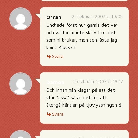
25 februari, 2007 kl. 19:05
Orran
Undrade först hur gamla det var
och varför ni inte skrivit ut det
som ni brukar, men sen läste jag
klart. Klockan!
Svara
25 februari, 2007 kl. 19:17
Damon
Och innan nån klagar på att det
står ”asså” så är det för att
återgå känslan på tjuvlyssningen ;)
Svara