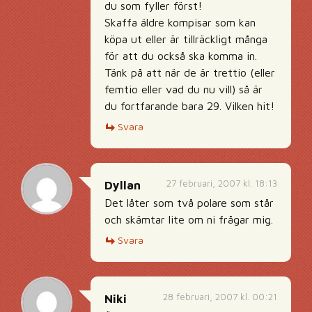
du som fyller först!
Skaffa äldre kompisar som kan
köpa ut eller är tillräckligt många
för att du också ska komma in.
Tänk på att när de är trettio (eller
femtio eller vad du nu vill) så är
du fortfarande bara 29. Vilken hit!
Svara
27 februari, 2007 kl. 18:13
Dyllan
Det låter som två polare som står
och skämtar lite om ni frågar mig.
Svara
28 februari, 2007 kl. 00:21
Niki