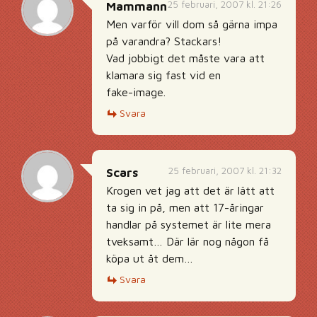
25 februari, 2007 kl. 21:26
Mammann
Men varför vill dom så gärna impa
på varandra? Stackars!
Vad jobbigt det måste vara att
klamara sig fast vid en
fake-image.
Svara
25 februari, 2007 kl. 21:32
Scars
Krogen vet jag att det är lätt att
ta sig in på, men att 17-åringar
handlar på systemet är lite mera
tveksamt… Där lär nog någon få
köpa ut åt dem…
Svara