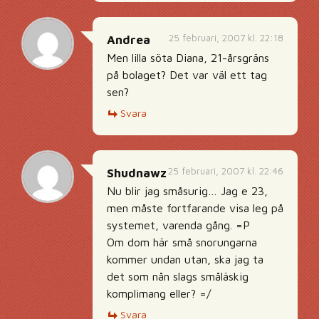
25 februari, 2007 kl. 22:18
Andrea
Men lilla söta Diana, 21-årsgräns
på bolaget? Det var väl ett tag
sen?
Svara
25 februari, 2007 kl. 22:46
Shudnawz
Nu blir jag småsurig… Jag e 23,
men måste fortfarande visa leg på
systemet, varenda gång. =P
Om dom här små snorungarna
kommer undan utan, ska jag ta
det som nån slags småläskig
komplimang eller? =/
Svara