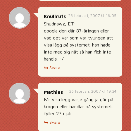
26 februari, 2007 kl. 16:05
Knullrufs
Shudnawz, ET:
googla den där 87-åringen eller
vad det var som var tvungen att
visa lägg på systemet. han hade
inte med sig nåt så han fick inte
handla.. :/
Svara
26 februari, 2007 kl. 19:24
Mathias
Får visa legg varje gång ja går på
krogen eller handlar på systemet..
fyller 27 i juli..
Svara