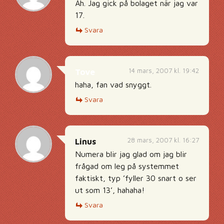
Äh. Jag gick på bolaget när jag var
17.
Svara
14 mars, 2007 kl. 19:42
Tove
haha, fan vad snyggt.
Svara
28 mars, 2007 kl. 16:27
Linus
Numera blir jag glad om jag blir
frågad om leg på systemmet
faktiskt, typ ’fyller 30 snart o ser
ut som 13’, hahaha!
Svara