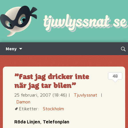
Hoppa
Sök
Meny
till
efte
innehåll
”Fast jag dricker inte
48
när jag tar bilen”
25 februari, 2007 (18:46)
|
Tjuvlyssnat
|
Damon
Etiketter:
Stockholm
Röda Linjen, Telefonplan