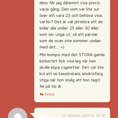
dess får jag däremot visa precis
varje gång. Den som var lite sur
över att vara 23 och behöva visa,
varför? Det är väl jättebra att de
kollar alla under 25 eller 30 eller
som ser unga ut, så att parvlar
som de ovan inte kommer undan
med det… =)
Min kompis med det STORA gamla
körkortet fick visa leg när hon
skulle köpa cigaretter. Det var lite
kul att se kassörskans ansiktsfärg
stiga när hon insåg att hon tagit
fel på tio år.
Svara
26 februari, 2007 kl. 10:18
Diana