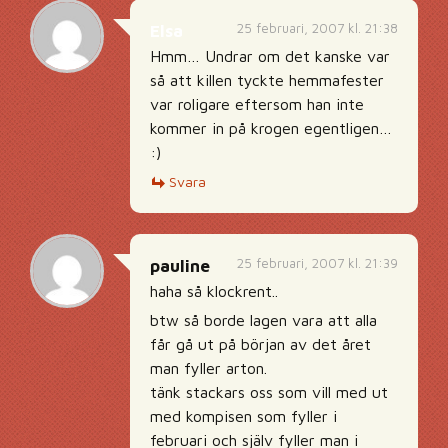
25 februari, 2007 kl. 21:38
Elsa
Hmm… Undrar om det kanske var
så att killen tyckte hemmafester
var roligare eftersom han inte
kommer in på krogen egentligen…
:)
Svara
25 februari, 2007 kl. 21:39
pauline
haha så klockrent..
btw så borde lagen vara att alla
får gå ut på början av det året
man fyller arton.
tänk stackars oss som vill med ut
med kompisen som fyller i
februari och själv fyller man i