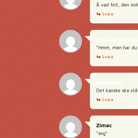
Å vad fint, den ind
Svara
ChristianKarlsso
”Hmm, men har du k
Svara
Hexmaster
Det kanske ska stå 
Svara
Zimac
*asg*