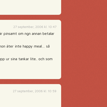
27 september, 2006 kl. 10:47
t är pinsamt om ngn annan betalar
h hon äter inte happy meal… så
upp ur sina tankar lite.. och som
27 september, 2006 kl. 10:59