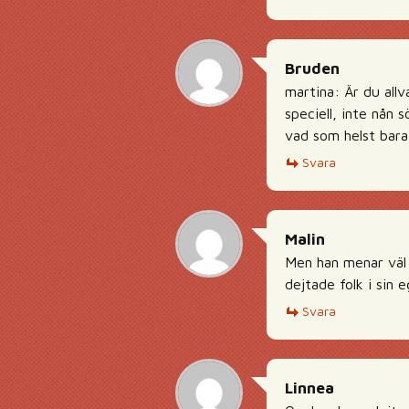
Bruden
martina: Är du allv
speciell, inte nån
vad som helst bara
Svara
Malin
Men han menar väl 
dejtade folk i sin e
Svara
Linnea