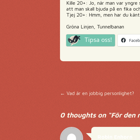
Kille 20+: Jo, när man var yngre 
att man skall bjuda på en fika oc
Tjej 20+: Hmm, men har du känt 
Gröna Linjen, Tunnelbanan
Tipsa oss!
Face
Inläggsnavigering
←
Vad är en jobbig personlighet?
0 thoughts on “
För den 
Robin Enhorn