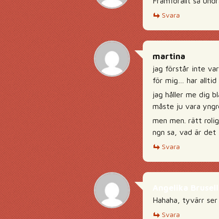
Framförallt så undr
Svara
martina
jag förstår inte va
för mig… har alltid
jag håller me dig b
måste ju vara yngre
men men. rätt rolig
ngn sa, vad är det
Svara
Angelika Brusell
Hahaha, tyvärr ser
Svara