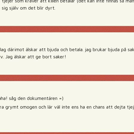
tjejer som kräver att killen betalar (det kan inte finnas så må
a sig själv om det blir dyrt.
ag därimot älskar att bjuda och betala. jag brukar bjuda på sake
lv. Jag älskar att ge bort saker!
aha! såg den dokumentären =)
a grymt omogen och lär väl inte ens ha en chans att dejta tjejer