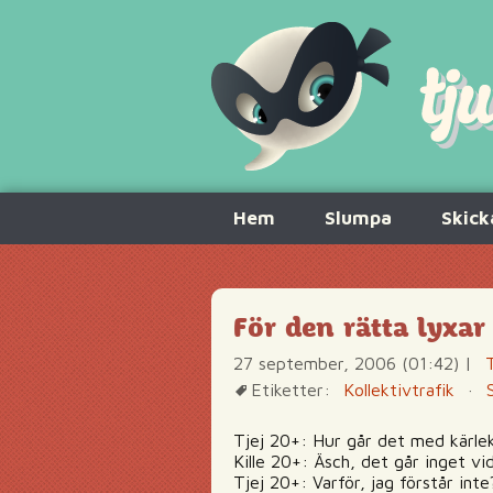
Hoppa
Hem
Slumpa
Skick
till
innehåll
För den rätta lyxa
27 september, 2006 (01:42)
|
Etiketter:
Kollektivtrafik
·
Tjej 20+: Hur går det med kärle
Kille 20+: Äsch, det går inget vi
Tjej 20+: Varför, jag förstår inte