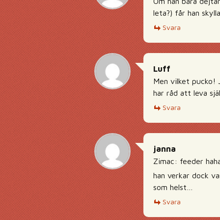
Om han bara dejtar 
leta?) får han skyll
Svara
Luff
Men vilket pucko! J
har råd att leva sjä
Svara
janna
Zimac: feeder hah
han verkar dock var
som helst…
Svara