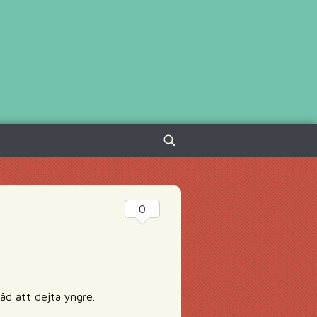
Sök
efter:
0
råd att dejta yngre.