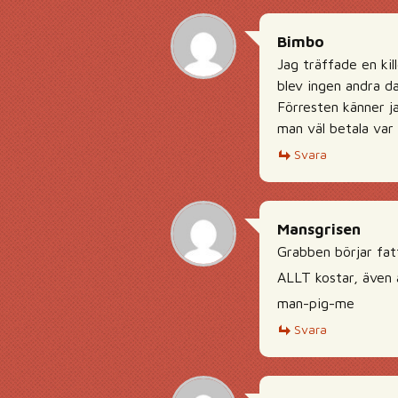
Bimbo
Jag träffade en kil
blev ingen andra da
Förresten känner ja
man väl betala var
Svara
Mansgrisen
Grabben börjar fatt
ALLT kostar, även ä
man-pig-me
Svara