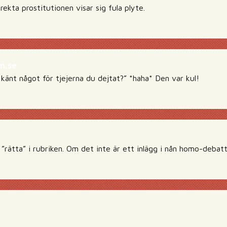
irekta prostitutionen visar sig fula plyte.
n.se
änt något för tjejerna du dejtat?” *haha* Den var kul!
”rätta” i rubriken. Om det inte är ett inlägg i nån homo-debatt e