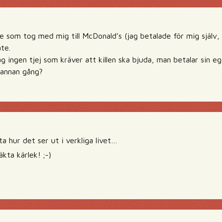
le som tog med mig till McDonald’s (jag betalade för mig själv, 
te.
g ingen tjej som kräver att killen ska bjuda, man betalar sin ege
 annan gång?
a hur det ser ut i verkliga livet…
kta kärlek! ;-)