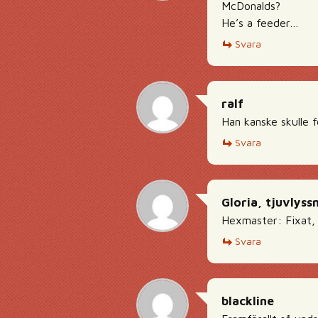
McDonalds?
He’s a feeder…
Svara
ralf
Han kanske skulle 
Svara
Gloria, tjuvlyss
Hexmaster: Fixat,
Svara
blackline