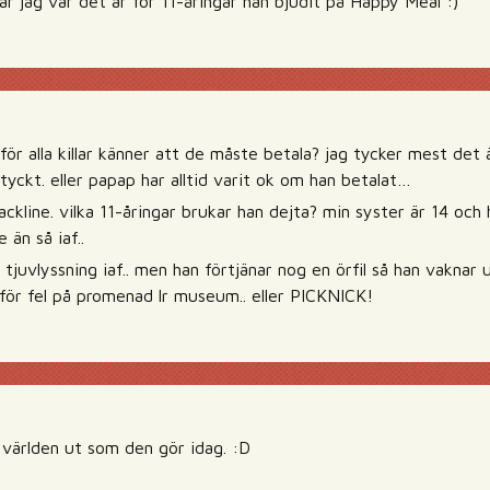
ar jag var det är för 11-åringar han bjudit på Happy Meal :)
rför alla killar känner att de måste betala? jag tycker mest de
 tyckt. eller papap har alltid varit ok om han betalat…
lackline. vilka 11-åringar brukar han dejta? min syster är 14 oc
 än så iaf..
 tjuvlyssning iaf.. men han förtjänar nog en örfil så han vaknar 
 för fel på promenad lr museum.. eller PICKNICK!
 världen ut som den gör idag. :D