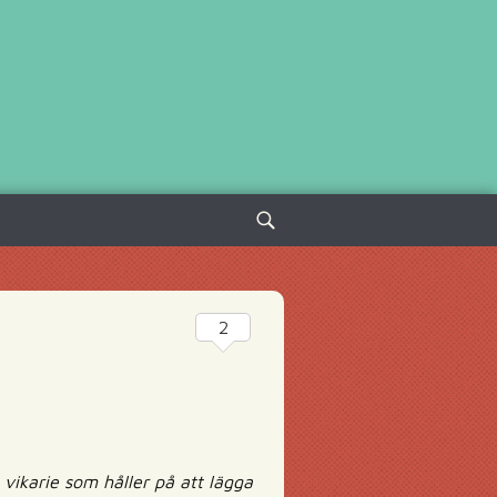
Sök
efter:
2
ikarie som håller på att lägga