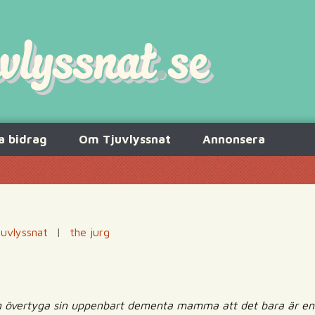
a bidrag
Om Tjuvlyssnat
Annonsera
juvlyssnat
|
the jurg
n övertyga sin uppenbart dementa mamma att det bara är en v