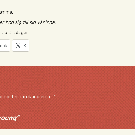
mamma.
 hon sig till sin väninna.
 tio-årsdagen.
book
X
om osten i makaronerna…”
young
”