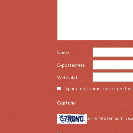
Namn
*
E-postadress
*
Webbplats
Spara mitt namn, min e-postadre
Captcha
*
Skriv texten som visa