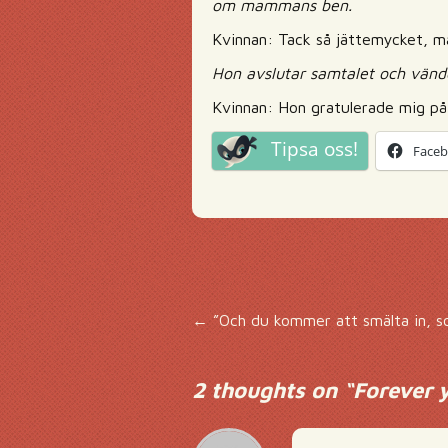
om mammans ben.
Kvinnan: Tack så jättemycket, 
Hon avslutar samtalet och vänder
Kvinnan: Hon gratulerade mig på
Tipsa oss!
Face
Inläggsnavigering
←
”Och du kommer att smälta in, s
2 thoughts on “
Forever 