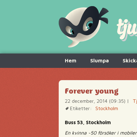
Hoppa
Hem
Slumpa
Skick
till
innehåll
Forever young
22 december, 2014 (09:35)
|
T
Etiketter:
Stockholm
Buss 53, Stockholm
En kvinna ~50 försöker i mobile