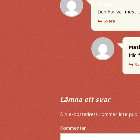
Micke
Den här var mest t
Svara
Mati
Min f
Sv
Lämna ett svar
Din e-postadress kommer inte publi
Kommentar
*