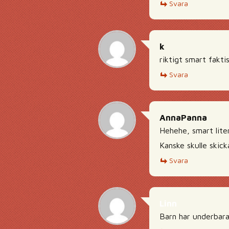
Svara
k
riktigt smart fakti
Svara
AnnaPanna
Hehehe, smart liten
Kanske skulle skick
Svara
Linn
Barn har underbara