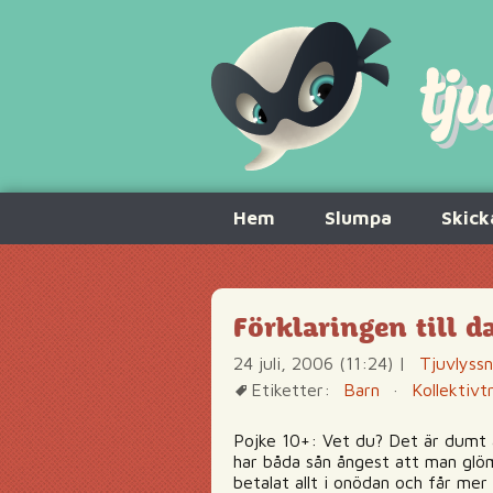
Hoppa
Hem
Slumpa
Skick
till
innehåll
Förklaringen till 
24 juli, 2006 (11:24)
|
Tjuvlyss
Etiketter:
Barn
·
Kollektivt
Pojke 10+: Vet du? Det är dumt a
har båda sån ångest att man glöm
betalat allt i onödan och får mer