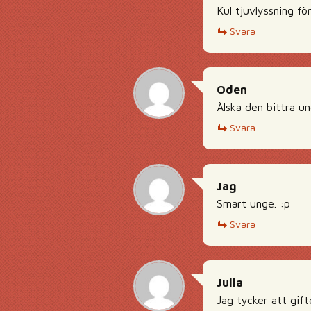
Kul tjuvlyssning fö
Svara
Oden
Älska den bittra u
Svara
Jag
Smart unge. :p
Svara
Julia
Jag tycker att gift