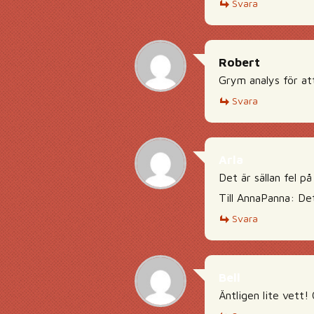
Svara
Robert
Grym analys för at
Svara
Arla
Det är sällan fel på
Till AnnaPanna: Det
Svara
Bell
Äntligen lite vett!