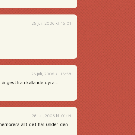
26 juli, 2006 kl. 15:01
26 juli, 2006 kl. 15:58
ra ångestframkallande dyra…
28 juli, 2006 kl. 01:14
 memorera allt det här under den