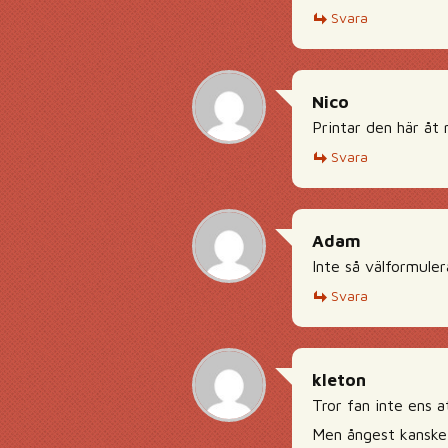
Svara
Nico
Printar den här åt 
Svara
Adam
Inte så välformuler
Svara
kleton
Tror fan inte ens a
Men ångest kanske 