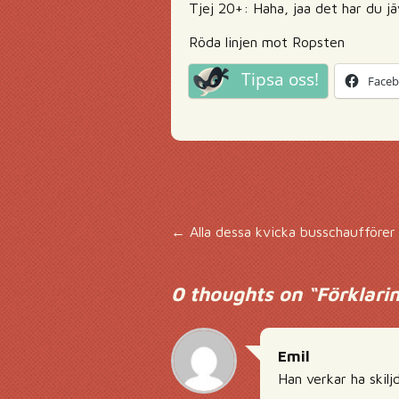
Tjej 20+: Haha, jaa det har du jäv
Röda linjen mot Ropsten
Tipsa oss!
Face
Inläggsnavigering
←
Alla dessa kvicka busschaufförer 
0 thoughts on “
Förklari
Emil
Han verkar ha skiljd