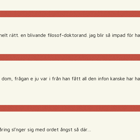
elt rätt. en blivande filosof-doktorand. jag blir så impad för h
dom, frågan e ju var i från han fått all den infon kanske har ha
åring sl’nger sig med ordet ångst så där…