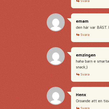
Svara
emam
den här var BÄST. h
Svara
emzingen
haha barn e smarta 
snack;)
Svara
Henx
Oroande att en tio
Svara