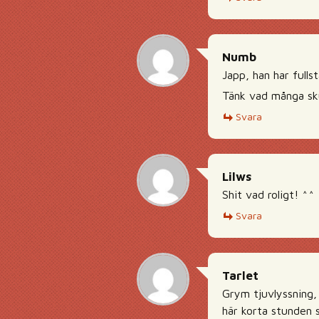
Numb
Japp, han har fullst
Tänk vad många sku
Svara
Lilws
Shit vad roligt! ^
Svara
Tarlet
Grym tjuvlyssning,
här korta stunden 