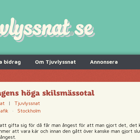
a bidrag
Om Tjuvlyssnat
Annonsera
dagens höga skilsmässotal
nat
|
Tjuvlyssnat
rafik
·
Stockholm
tt gifta sig för då får man ångest för att man gjort det, det 
mer att vara kär och innan den gått över kanske man gjort slut 
 ångest.