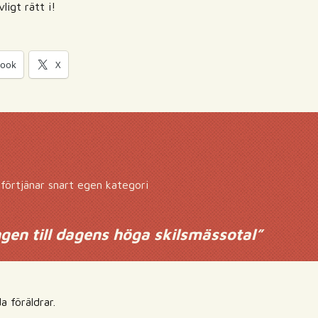
ligt rätt i!
book
X
förtjänar snart egen kategori
ngen till dagens höga skilsmässotal
”
a föräldrar.