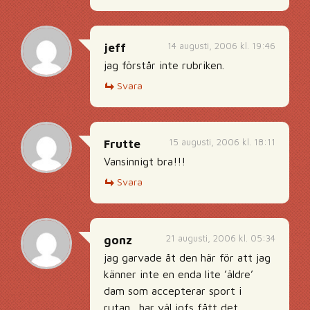
14 augusti, 2006 kl. 19:46
jeff
jag förstår inte rubriken.
Svara
15 augusti, 2006 kl. 18:11
Frutte
Vansinnigt bra!!!
Svara
21 augusti, 2006 kl. 05:34
gonz
jag garvade åt den här för att jag
känner inte en enda lite ’äldre’
dam som accepterar sport i
rutan…har väl iofs fått det