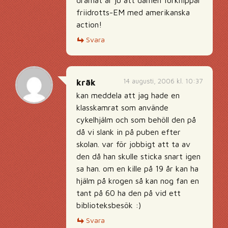
dramat är ju att damen förknippar
friidrotts-EM med amerikanska
action!
Svara
14 augusti, 2006 kl. 10:37
kräk
kan meddela att jag hade en
klasskamrat som använde
cykelhjälm och som behöll den på
då vi slank in på puben efter
skolan. var för jobbigt att ta av
den då han skulle sticka snart igen
sa han. om en kille på 19 år kan ha
hjälm på krogen så kan nog fan en
tant på 60 ha den på vid ett
biblioteksbesök :)
Svara