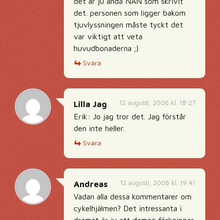
det är ju ändå NÅN som skrivit
det. personen som ligger bakom
tjuvlyssningen måste tyckt det
var viktigt att veta
huvudbonaderna ;)
Svara
12 augusti, 2006 kl. 18:27
Lilla Jag
Erik: Jo jag tror det. Jag förstår
den inte heller.
Svara
12 augusti, 2006 kl. 19:41
Andreas
Vadan alla dessa kommentarer om
cykelhjälmen? Det intressanta i