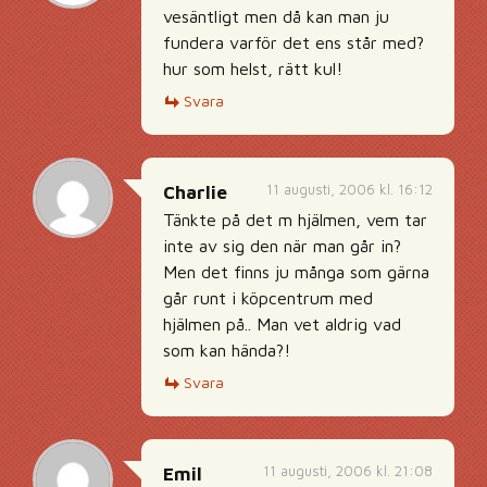
vesäntligt men då kan man ju
fundera varför det ens står med?
hur som helst, rätt kul!
Svara
11 augusti, 2006 kl. 16:12
Charlie
Tänkte på det m hjälmen, vem tar
inte av sig den när man går in?
Men det finns ju många som gärna
går runt i köpcentrum med
hjälmen på.. Man vet aldrig vad
som kan hända?!
Svara
11 augusti, 2006 kl. 21:08
Emil