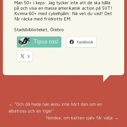
Man 50+ i keps: Jag tycker inte att de ska hålla
på och visa en massa amerikansk action på SVT!
Kvinna 60+ med cykelhjälm: Nä vet du vad! Det
får räcka med friidrotts EM.
Stadsbiblioteket, Örebro
Tipsa oss!
Facebook
X
Inläggsnavigering
←
"Och då hade han ännu inte hört den om en
albatross och en tiger"
Nordea, om katten själv får välja
→