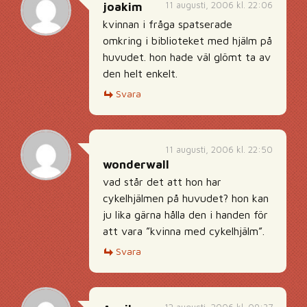
11 augusti, 2006 kl. 22:06
joakim
kvinnan i fråga spatserade
omkring i biblioteket med hjälm på
huvudet. hon hade väl glömt ta av
den helt enkelt.
Svara
11 augusti, 2006 kl. 22:50
wonderwall
vad står det att hon har
cykelhjälmen på huvudet? hon kan
ju lika gärna hålla den i handen för
att vara ”kvinna med cykelhjälm”.
Svara