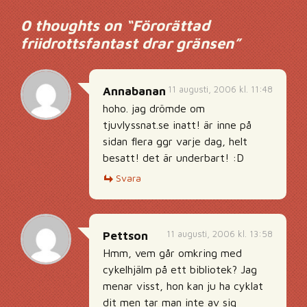
0 thoughts on “
Förorättad
friidrottsfantast drar gränsen
”
11 augusti, 2006 kl. 11:48
Annabanan
hoho. jag drömde om
tjuvlyssnat.se inatt! är inne på
sidan flera ggr varje dag, helt
besatt! det är underbart! :D
Svara
11 augusti, 2006 kl. 13:58
Pettson
Hmm, vem går omkring med
cykelhjälm på ett bibliotek? Jag
menar visst, hon kan ju ha cyklat
dit men tar man inte av sig