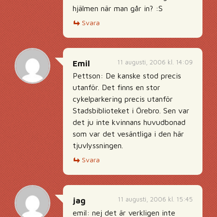
hjälmen när man går in? :S
Svara
11 augusti, 2006 kl. 14:09
Emil
Pettson: De kanske stod precis
utanför. Det finns en stor
cykelparkering precis utanför
Stadsbiblioteket i Örebro. Sen var
det ju inte kvinnans huvudbonad
som var det vesäntliga i den här
tjuvlyssningen.
Svara
11 augusti, 2006 kl. 15:45
jag
emil: nej det är verkligen inte