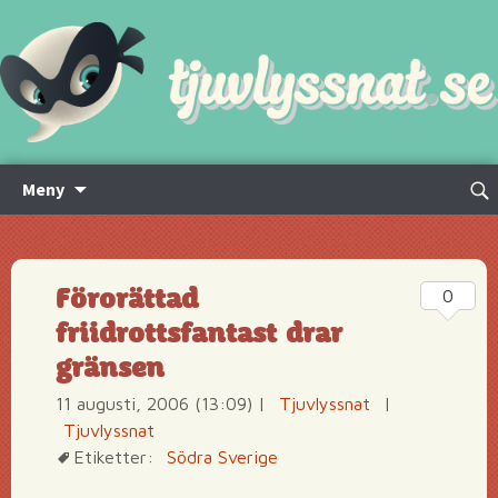
Hoppa
Sök
Meny
till
efte
innehåll
Förorättad
0
friidrottsfantast drar
gränsen
11 augusti, 2006 (13:09)
|
Tjuvlyssnat
|
Tjuvlyssnat
Etiketter:
Södra Sverige