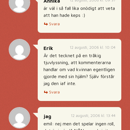
12 augusti, 2006 kl. 09:37
Annika
är väl i så fall lika onödigt att veta
att han hade keps :)
Svara
12 augusti, 2006 kl. 10:04
Erik
Är det tecknet på en tråkig
tjuvlyssning, att kommenterarna
handlar om vad kvinnan egentligen
gjorde med sin hjälm? Själv förstår
jag den iaf inte.
Svara
12 augusti, 2006 kl. 13:44
jag
emil: nej men det spelar ingen roll,