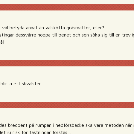
 väl betyda annat än välskötta gräsmattor, eller?
stingar dessvärre hoppa till benet och sen söka sig till en trevl
så!
lir la ett skvalster…
ndes bredbent på rumpan i nedförsbacke ska vara metoden när ma
et ju risk för fästningar förstås…