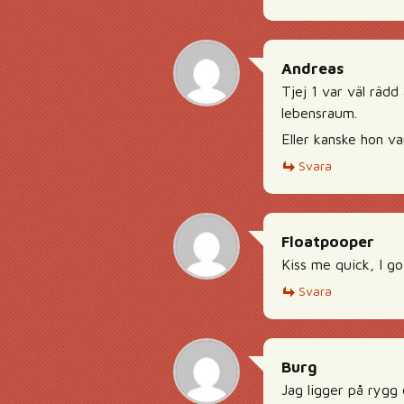
Andreas
Tjej 1 var väl räd
lebensraum.
Eller kanske hon v
Svara
Floatpooper
Kiss me quick, I got
Svara
Burg
Jag ligger på rygg 