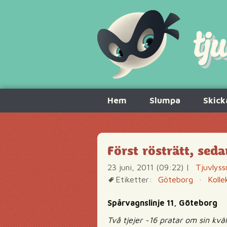
Hoppa
Hem
Slumpa
Skick
till
innehåll
Först rösträtt, sed
23 juni, 2011 (09:22)
|
Tjuvlyss
Etiketter:
Göteborg
·
Kolle
Spårvagnslinje 11, Göteborg
Två tjejer ~16 pratar om sin kväl