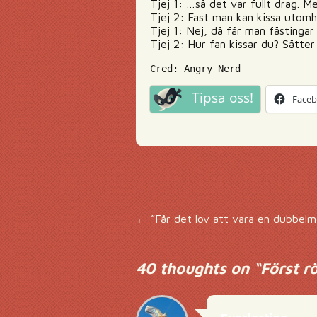
Tjej 1: …så det var fullt drag. M
Tjej 2: Fast man kan kissa utom
Tjej 1: Nej, då får man fästingar
Tjej 2: Hur fan kissar du? Sätter
Cred: Angry Nerd
Tipsa oss!
Face
Inläggsnavigering
←
”Får det lov att vara en dubbelma
40 thoughts on “
Först r