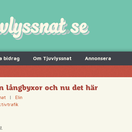
a bidrag
Om Tjuvlyssnat
Annonsera
an långbyxor och nu det här
nat
|
Elin
ktivtrafik
l.