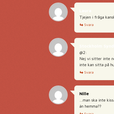
Laura
Tjejen i fråga kans
Svara
Stockholm Syn
@2:
Nej vi sitter inte n
inte kan sitta på h
Svara
Nille
…man ska inte kiss
än hemma??
Svara