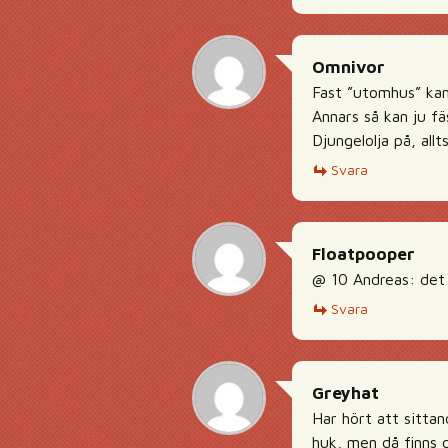
Omnivor
Fast ”utomhus” kan
Annars så kan ju fä
Djungelolja på, allt
Svara
Floatpooper
@ 10 Andreas: det b
Svara
Greyhat
Har hört att sitta
huk, men då finns d