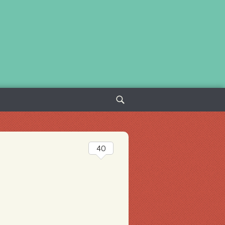
Sök
efter:
40