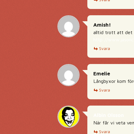
Amish!
alltid trott att det 
http://www.jasonch
Svara
Emelie
Långbyxor kom före
Svara
Albin Olsson
När får vi veta ve
Svara