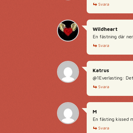
Svara
Wildheart
En fästning där ne
Svara
Katrus
@1Everlasting: Det 
Svara
M
En fästing kissed 
Svara