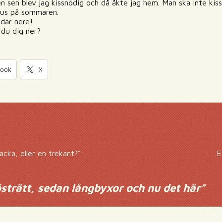
en sen blev jag kissnödig och då åkte jag hem. Man ska inte kiss
hus på sommaren.
 där nere!
 du dig ner?
book
X
cka, eller en trekant?”
E
östrätt, sedan långbyxor och nu det här
”