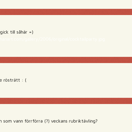
gick till såhär =)
anart.com/gallery/2006/original/cocktailparty.jpg
 rösträtt : (
m som vann förrförra (?) veckans rubriktävling?