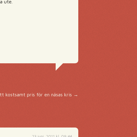
a ute.
tt kostsamt pris för en näsas kris
→
23 juni, 2011 kl. 09:44