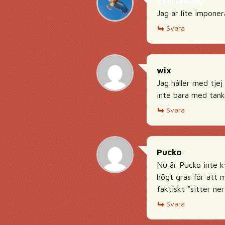
Everlasting
Jag är lite imponer
Svara
wix
Jag håller med tjej
inte bara med tank
Svara
Pucko
Nu är Pucko inte k
högt gräs för att m
faktiskt ”sitter ner
Svara