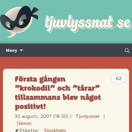
Hoppa
Sök
Meny
till
efte
innehåll
Första gången
62
”krokodil” och ”tårar”
tillsammans blev något
positivt!
30 augusti, 2007 (18:30)
|
Tjuvlyssnat
|
Damon
Etiketter:
Stockholm