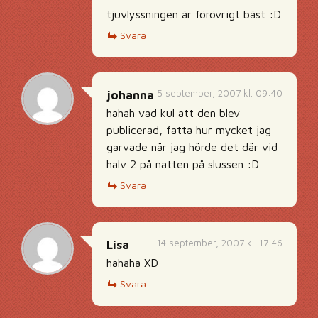
tjuvlyssningen är förövrigt bäst :D
Svara
5 september, 2007 kl. 09:40
johanna
hahah vad kul att den blev
publicerad, fatta hur mycket jag
garvade när jag hörde det där vid
halv 2 på natten på slussen :D
Svara
14 september, 2007 kl. 17:46
Lisa
hahaha XD
Svara