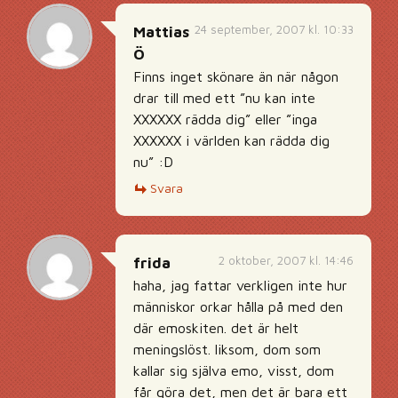
24 september, 2007 kl. 10:33
Mattias
Ö
Finns inget skönare än när någon
drar till med ett ”nu kan inte
XXXXXX rädda dig” eller ”inga
XXXXXX i världen kan rädda dig
nu” :D
Svara
2 oktober, 2007 kl. 14:46
frida
haha, jag fattar verkligen inte hur
människor orkar hålla på med den
där emoskiten. det är helt
meningslöst. liksom, dom som
kallar sig själva emo, visst, dom
får göra det, men det är bara ett