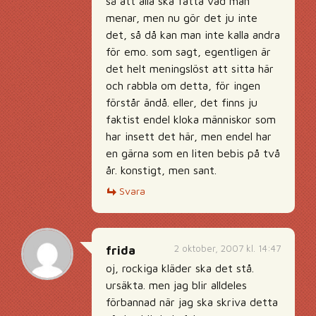
så att alla ska fatta vad man
menar, men nu gör det ju inte
det, så då kan man inte kalla andra
för emo. som sagt, egentligen är
det helt meningslöst att sitta här
och rabbla om detta, för ingen
förstår ändå. eller, det finns ju
faktist endel kloka människor som
har insett det här, men endel har
en gärna som en liten bebis på två
år. konstigt, men sant.
Svara
2 oktober, 2007 kl. 14:47
frida
oj, rockiga kläder ska det stå.
ursäkta. men jag blir alldeles
förbannad när jag ska skriva detta