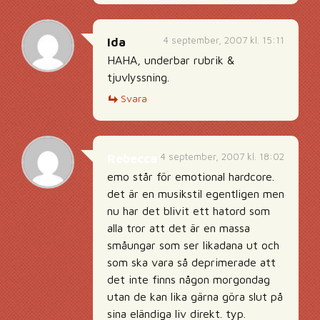
4 september, 2007 kl. 15:11
Ida
HAHA, underbar rubrik &
tjuvlyssning.
Svara
4 september, 2007 kl. 18:02
Rebecca
emo står för emotional hardcore.
det är en musikstil egentligen men
nu har det blivit ett hatord som
alla tror att det är en massa
småungar som ser likadana ut och
som ska vara så deprimerade att
det inte finns någon morgondag
utan de kan lika gärna göra slut på
sina eländiga liv direkt. typ.