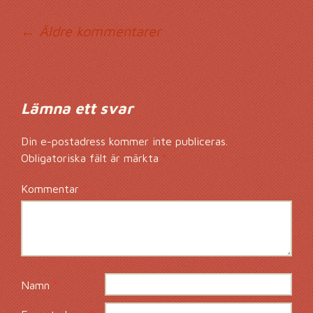
Kommentarsnavig
← Äldre kommentarer
Lämna ett svar
Din e-postadress kommer inte publiceras.
Obligatoriska fält är märkta
*
Kommentar
*
Namn
*