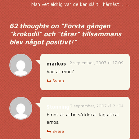
Man vet aldrig var de kan slå till härnäst…
→
62 thoughts on “
Första gången
”krokodil” och ”tårar” tillsammans
blev något positivt!
”
2 september, 2007 kl. 17:09
markus
Vad är emo?
Svara
2 september, 2007 kl. 21:04
Stunning
Emos är alltid så kloka. Jag älskar
emos.
Svara