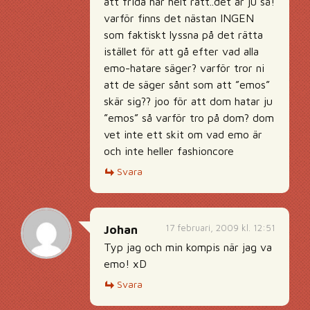
att frida har helt rätt..det är ju så!
varför finns det nästan INGEN
som faktiskt lyssna på det rätta
istället för att gå efter vad alla
emo-hatare säger? varför tror ni
att de säger sånt som att ”emos”
skär sig?? joo för att dom hatar ju
”emos” så varför tro på dom? dom
vet inte ett skit om vad emo är
och inte heller fashioncore
Svara
17 februari, 2009 kl. 12:51
Johan
Typ jag och min kompis när jag va
emo! xD
Svara