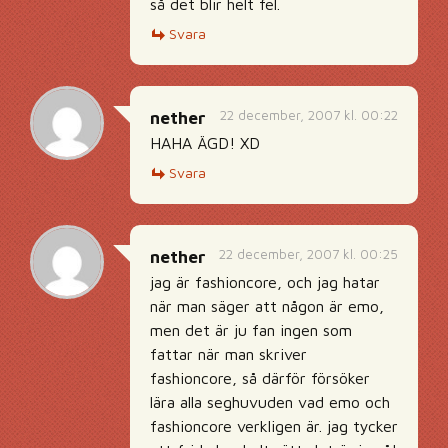
så det blir helt fel.
Svara
22 december, 2007 kl. 00:22
nether
HAHA ÄGD! XD
Svara
22 december, 2007 kl. 00:25
nether
jag är fashioncore, och jag hatar
när man säger att någon är emo,
men det är ju fan ingen som
fattar när man skriver
fashioncore, så därför försöker
lära alla seghuvuden vad emo och
fashioncore verkligen är. jag tycker