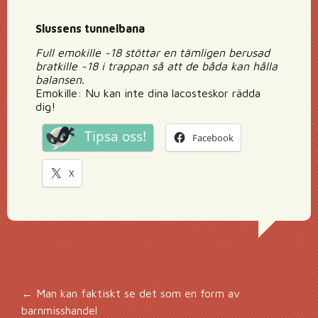
Slussens tunnelbana
Full emokille ~18 stöttar en tämligen berusad
bratkille ~18 i trappan så att de båda kan hålla
balansen.
Emokille: Nu kan inte dina lacosteskor rädda
dig!
Tipsa oss!
Facebook
X
Inläggsnavigering
←
Man kan faktiskt se det som en form av
barnmisshandel