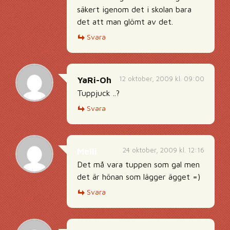
säkert igenom det i skolan bara
det att man glömt av det.
Svara
12 oktober, 2009 kl. 09:00
YaRi-Oh
Tuppjuck ..?
Svara
24 oktober, 2009 kl. 12:16
Melli
Det må vara tuppen som gal men
det är hönan som lägger ägget =)
Svara