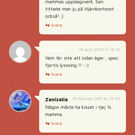
mammas uppslagsverk. Sen
tittade man ju på Hjärnkontoret
också! ;)
Svara
14 april, 2010 kl. 18:32
sniphizz
Vem tkr inte att sidan äger , spec.
fjortis lyssning !! :-)
Svara
19 februari, 2011 kl. 15:59
Zanizaila
Någon måste ha kissat i tjej 1s
mamma.
Svara