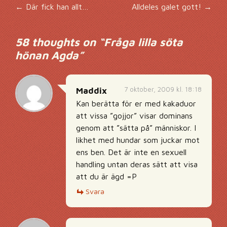
Inläggsnavigering
←
Där fick han allt…
Alldeles galet gott!
→
58 thoughts on “
Fråga lilla söta
hönan Agda
”
7 oktober, 2009 kl. 18:18
Maddix
Kan berätta för er med kakaduor
att vissa ”gojjor” visar dominans
genom att ”sätta på” människor. I
likhet med hundar som juckar mot
ens ben. Det är inte en sexuell
handling untan deras sätt att visa
att du är ägd =P
Svara