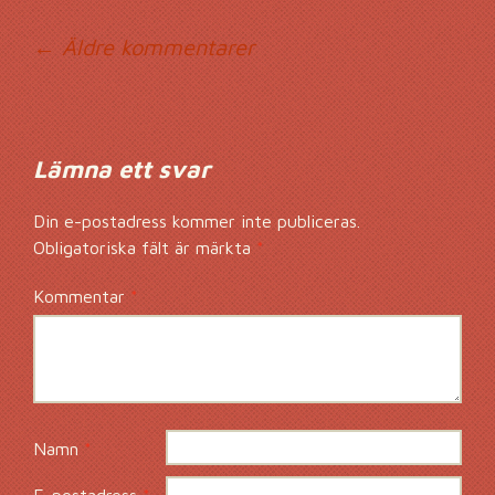
Kommentarsnavig
← Äldre kommentarer
Lämna ett svar
Din e-postadress kommer inte publiceras.
Obligatoriska fält är märkta
*
Kommentar
*
Namn
*