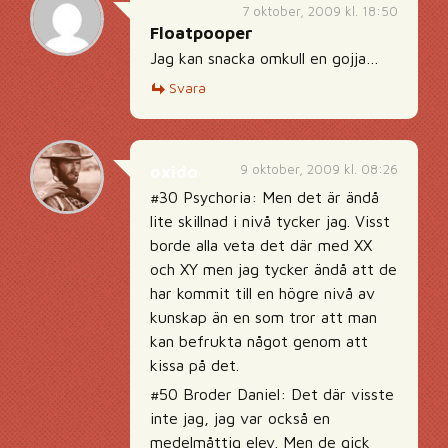
7 oktober, 2009 kl. 18:50
Floatpooper
Jag kan snacka omkull en gojja…
Svara
9 oktober, 2009 kl. 08:26
oxido
#30 Psychoria: Men det är ändå
lite skillnad i nivå tycker jag. Visst
borde alla veta det där med XX
och XY men jag tycker ändå att de
har kommit till en högre nivå av
kunskap än en som tror att man
kan befrukta något genom att
kissa på det.
#50 Broder Daniel: Det där visste
inte jag, jag var också en
medelmåttig elev. Men de gick