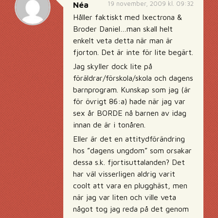
19 november, 2009 kl. 09:32
Néa
Håller faktiskt med Ixectrona &
Broder Daniel…man skall helt
enkelt veta detta när man är
fjorton. Det är inte för lite begärt.
Jag skyller dock lite på
föräldrar/förskola/skola och dagens
barnprogram. Kunskap som jag (är
för övrigt 86:a) hade när jag var
sex år BORDE nå barnen av idag
innan de är i tonåren.
Eller är det en attitydförändring
hos ”dagens ungdom” som orsakar
dessa s.k. fjortisuttalanden? Det
har väl visserligen aldrig varit
coolt att vara en plugghäst, men
när jag var liten och ville veta
något tog jag reda på det genom