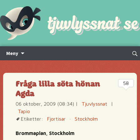
Hoppa
Sök
Meny
till
efte
innehåll
Fråga lilla söta hönan
58
Agda
06 oktober, 2009 (08:34)
|
Tjuvlyssnat
|
Tapio
Etiketter:
Fjortisar
·
Stockholm
Brommaplan, Stockholm