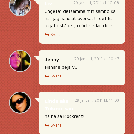
29 januari, 2011 kl. 10:08
Liv
ungefär detsamma min sambo sa
när jag handlat överkast.. det har
legat i skåpet, orört sedan dess…
Svara
29 januari, 2011 kl. 10:47
Jenny
Hahaha deja vu
Svara
29 januari, 2011 kl. 11:03
Linda aka
Tokmorsan
ha ha så klockrent!
Svara