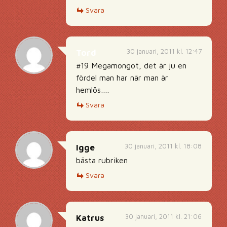
Svara
30 januari, 2011 kl. 12:47
Tord
#19 Megamongot, det är ju en
fördel man har när man är
hemlös….
Svara
30 januari, 2011 kl. 18:08
Igge
bästa rubriken
Svara
30 januari, 2011 kl. 21:06
Katrus