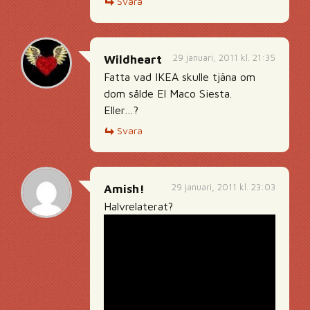
Svara
29 januari, 2011 kl. 21:35
Wildheart
Fatta vad IKEA skulle tjäna om
dom sålde El Maco Siesta.
Eller…?
Svara
29 januari, 2011 kl. 23:03
Amish!
Halvrelaterat?