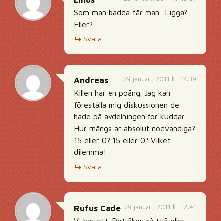
Linus
Som man bädda får man.. Ligga?
Eller?
Svara
29 januari, 2011 kl. 12:39
Andreas
Killen har en poäng. Jag kan
föreställa mig diskussionen de
hade på avdelningen för kuddar.
Hur många är absolut nödvändiga?
15 eller 0? 15 eller 0? Vilket
dilemma!
Svara
29 januari, 2011 kl. 12:41
Rufus Cade
Vi har ett. Det åker på två eller