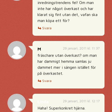
inredningstrendens fel! Om man
inte har något överkast och har
klarat sig fint utan det, vafan ska
man köpa ett för?
Svara
29 januari, 2011 kl. 11:37
M
fräschare utan överkast? om man
har dammigt hemma samlas ju
dammet mer i sängen istället för
på överkastet.
Svara
29 januari, 2011 kl. 12:17
Linda
Haha! Superkonkret hjärna.