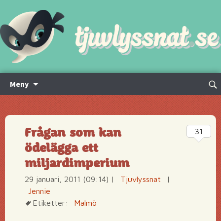
Hoppa
Sök
Meny
till
efte
innehåll
Frågan som kan
31
ödelägga ett
miljardimperium
29 januari, 2011 (09:14)
|
Tjuvlyssnat
|
Jennie
Etiketter:
Malmö