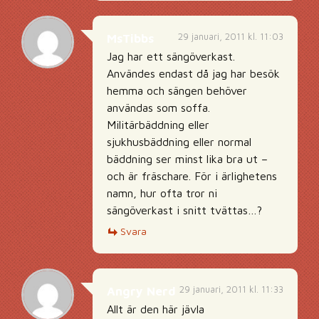
29 januari, 2011 kl. 11:03
MsTibbs
Jag har ett sängöverkast.
Användes endast då jag har besök
hemma och sängen behöver
användas som soffa.
Militärbäddning eller
sjukhusbäddning eller normal
bäddning ser minst lika bra ut –
och är fräschare. För i ärlighetens
namn, hur ofta tror ni
sängöverkast i snitt tvättas…?
Svara
29 januari, 2011 kl. 11:33
Angry Nerd
Allt är den här jävla