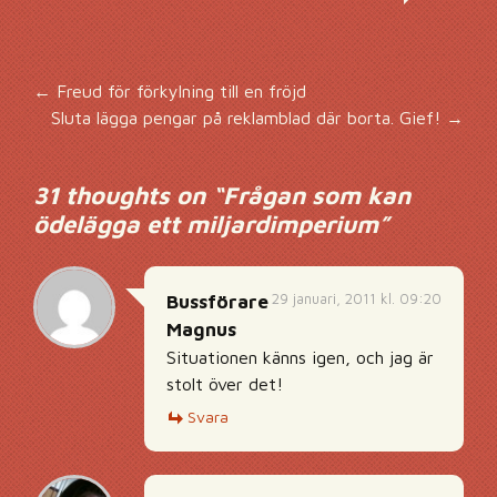
Inläggsnavigering
←
Freud för förkylning till en fröjd
Sluta lägga pengar på reklamblad där borta. Gief!
→
31 thoughts on “
Frågan som kan
ödelägga ett miljardimperium
”
29 januari, 2011 kl. 09:20
Bussförare
Magnus
Situationen känns igen, och jag är
stolt över det!
Svara