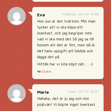
4 februari, 2011 kl. 14:48
Eva
Hos oss är det tvärtom. Min man
tycker att vi ska köpa ett
överkast, och jag begriper inte
vad vi ska med det Så jag sa till
honom att det är fint, men då är
det hans uppgift att bädda och
lägga det på.
Hittills har vi inte köpt nåt… :-)
Svara
1 mars, 2011 kl. 23:01
Maria
Hahaha, det är ju jag och min
pojkvän! Vi köpte inget överkast.