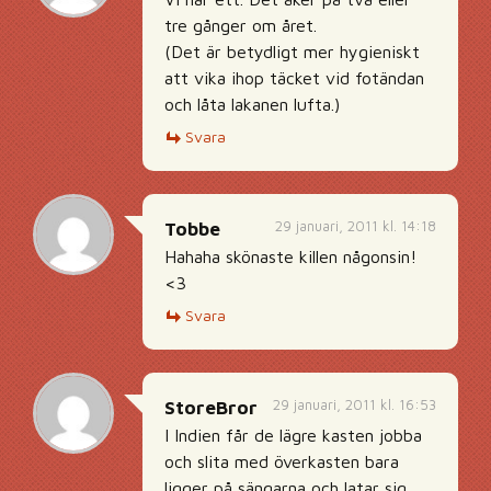
tre gånger om året.
(Det är betydligt mer hygieniskt
att vika ihop täcket vid fotändan
och låta lakanen lufta.)
Svara
29 januari, 2011 kl. 14:18
Tobbe
Hahaha skönaste killen någonsin!
<3
Svara
29 januari, 2011 kl. 16:53
StoreBror
I Indien får de lägre kasten jobba
och slita med överkasten bara
ligger på sängarna och latar sig.