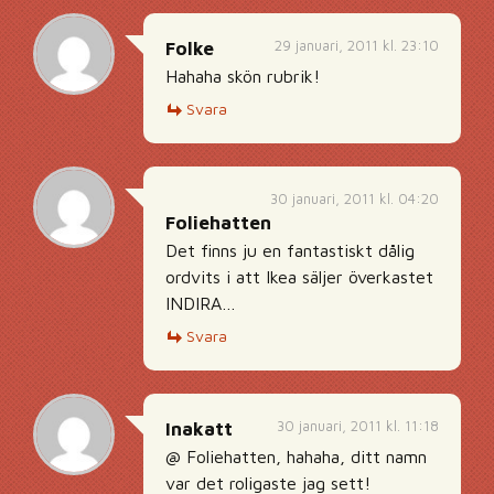
29 januari, 2011 kl. 23:10
Folke
Hahaha skön rubrik!
Svara
30 januari, 2011 kl. 04:20
Foliehatten
Det finns ju en fantastiskt dålig
ordvits i att Ikea säljer överkastet
INDIRA…
Svara
30 januari, 2011 kl. 11:18
Inakatt
@ Foliehatten, hahaha, ditt namn
var det roligaste jag sett!