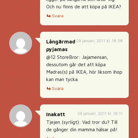
Och nu finns de att köpa på IKEA?
Svara
29 januari, 2011 kl. 18:58
Långärmad
pyjamas
@12 StoreBror: Jajamensan,
dessutom går det att köpa
Madras(s) på IKEA, hör liksom ihop
kan man tycka.
Svara
29 januari, 2011 kl. 19:11
Inakatt
Tjejen (syrligt): Vad tror du? Till
de gånger din mamma hälsar på!