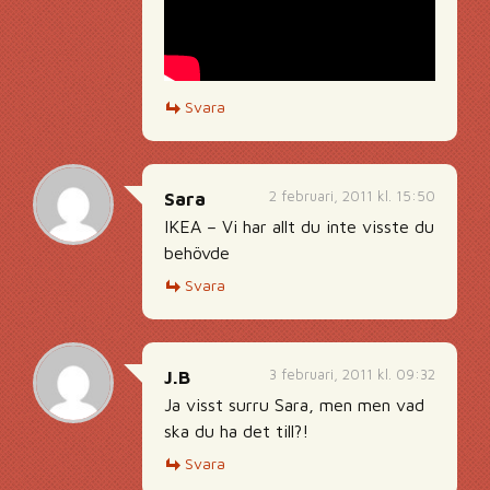
Svara
2 februari, 2011 kl. 15:50
Sara
IKEA – Vi har allt du inte visste du
behövde
Svara
3 februari, 2011 kl. 09:32
J.B
Ja visst surru Sara, men men vad
ska du ha det till?!
Svara