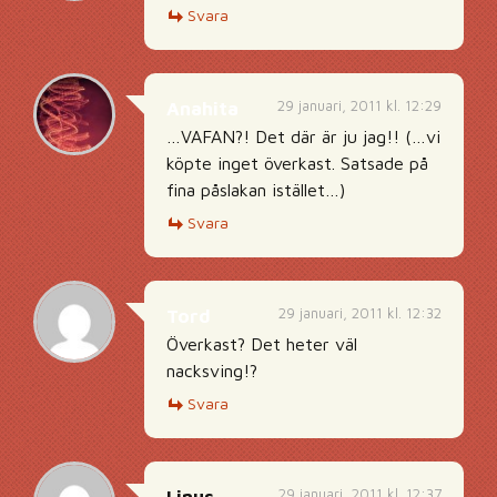
Svara
29 januari, 2011 kl. 12:29
Anahita
…VAFAN?! Det där är ju jag!! (…vi
köpte inget överkast. Satsade på
fina påslakan istället…)
Svara
29 januari, 2011 kl. 12:32
Tord
Överkast? Det heter väl
nacksving!?
Svara
29 januari, 2011 kl. 12:37