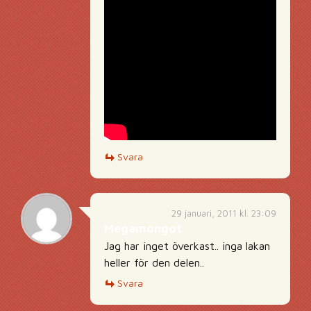
Svara
29 januari, 2011 kl. 23:09
Megamongot
Jag har inget överkast.. inga lakan
heller för den delen..
Svara